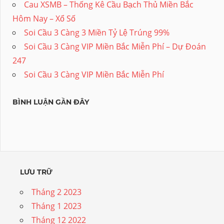
Cau XSMB – Thống Kê Cầu Bạch Thủ Miền Bắc
Hôm Nay – Xổ Số
Soi Cầu 3 Càng 3 Miền Tỷ Lệ Trúng 99%
Soi Cầu 3 Càng VIP Miền Bắc Miễn Phí – Dự Đoán
247
Soi Cầu 3 Càng VIP Miền Bắc Miễn Phí
BÌNH LUẬN GẦN ĐÂY
LƯU TRỮ
Tháng 2 2023
Tháng 1 2023
Tháng 12 2022