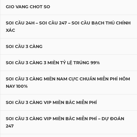
GIO VANG CHOT SO
SOI CẦU 24H – SOI CẦU 247 – SOI CẦU BẠCH THỦ CHÍNH
XÁC
SOI CẦU 3 CÀNG
SOI CẦU 3 CÀNG 3 MIỀN TỶ LỆ TRÚNG 99%
SOI CẦU 3 CÀNG MIỀN NAM CỰC CHUẨN MIỄN PHÍ HÔM
NAY 100%
SOI CẦU 3 CÀNG VIP MIỀN BẮC MIỄN PHÍ
SOI CẦU 3 CÀNG VIP MIỀN BẮC MIỄN PHÍ – DỰ ĐOÁN
247