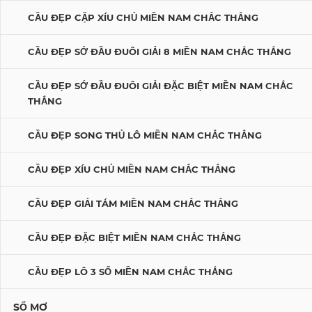
CẦU ĐẸP CẶP XÍU CHỦ MIỀN NAM CHẮC THẮNG
CẦU ĐẸP SỚ ĐẦU ĐUÔI GIẢI 8 MIỀN NAM CHẮC THẮNG
CẦU ĐẸP SỚ ĐẦU ĐUÔI GIẢI ĐẶC BIỆT MIỀN NAM CHẮC
THẮNG
CẦU ĐẸP SONG THỦ LÔ MIỀN NAM CHẮC THẮNG
CẦU ĐẸP XÍU CHỦ MIỀN NAM CHẮC THẮNG
CẦU ĐẸP GIẢI TÁM MIỀN NAM CHẮC THẮNG
CẦU ĐẸP ĐẶC BIỆT MIỀN NAM CHẮC THẮNG
CẦU ĐẸP LÔ 3 SỐ MIỀN NAM CHẮC THẮNG
SỔ MƠ