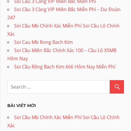
Soi Cầu 3 Càng VIP Miền Bắc Miễn Phí
Soi Cầu 3 Càng VIP Miền Bắc Miễn Phí – Dự Đoán
247
Soi Cầu Mb Chính Xác Miễn Phí Soi Cầu Lô Chính
Xác
Soi Cau Mb Rong Bach Kim
Soi Cầu Miền Bắc Chính Xác 100 – Cầu Lô XSMB
Hôm Nay
Soi Cầu Rồng Bạch Kim 666 Hôm Nay Miễn Phí
BÀI VIẾT MỚI
Soi Cầu Mb Chính Xác Miễn Phí Soi Cầu Lô Chính
Xác