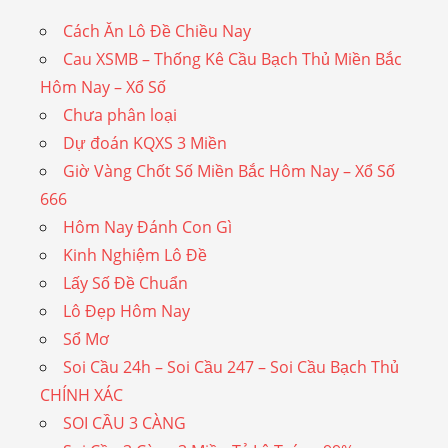
Cách Ăn Lô Đề Chiều Nay
Cau XSMB – Thống Kê Cầu Bạch Thủ Miền Bắc
Hôm Nay – Xổ Số
Chưa phân loại
Dự đoán KQXS 3 Miền
Giờ Vàng Chốt Số Miền Bắc Hôm Nay – Xổ Số
666
Hôm Nay Đánh Con Gì
Kinh Nghiệm Lô Đề
Lấy Số Đề Chuẩn
Lô Đẹp Hôm Nay
Sổ Mơ
Soi Cầu 24h – Soi Cầu 247 – Soi Cầu Bạch Thủ
CHÍNH XÁC
SOI CẦU 3 CÀNG