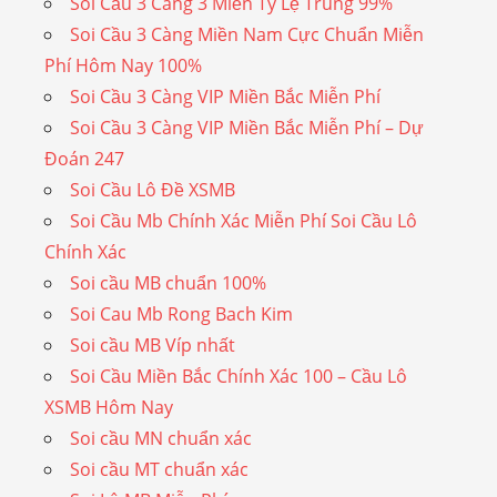
Soi Cầu 3 Càng 3 Miền Tỷ Lệ Trúng 99%
Soi Cầu 3 Càng Miền Nam Cực Chuẩn Miễn
Phí Hôm Nay 100%
Soi Cầu 3 Càng VIP Miền Bắc Miễn Phí
Soi Cầu 3 Càng VIP Miền Bắc Miễn Phí – Dự
Đoán 247
Soi Cầu Lô Đề XSMB
Soi Cầu Mb Chính Xác Miễn Phí Soi Cầu Lô
Chính Xác
Soi cầu MB chuẩn 100%
Soi Cau Mb Rong Bach Kim
Soi cầu MB Víp nhất
Soi Cầu Miền Bắc Chính Xác 100 – Cầu Lô
XSMB Hôm Nay
Soi cầu MN chuẩn xác
Soi cầu MT chuẩn xác