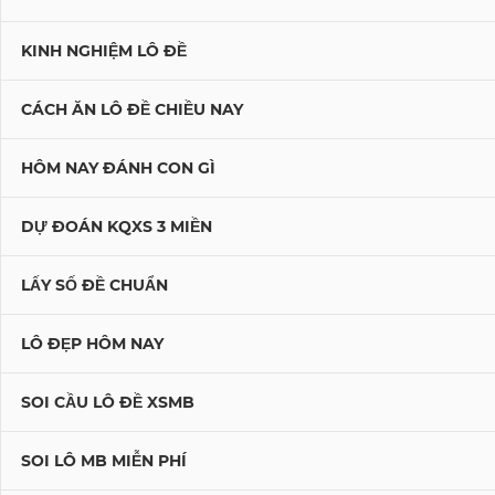
KINH NGHIỆM LÔ ĐỀ
CÁCH ĂN LÔ ĐỀ CHIỀU NAY
HÔM NAY ĐÁNH CON GÌ
DỰ ĐOÁN KQXS 3 MIỀN
LẤY SỐ ĐỀ CHUẨN
LÔ ĐẸP HÔM NAY
SOI CẦU LÔ ĐỀ XSMB
SOI LÔ MB MIỄN PHÍ