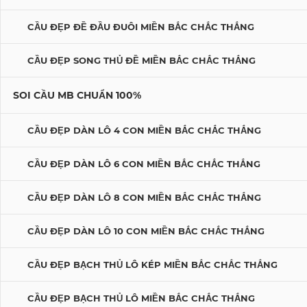
CẦU ĐẸP ĐỀ ĐẦU ĐUÔI MIỀN BẮC CHẮC THẮNG
CẦU ĐẸP SONG THỦ ĐỀ MIỀN BẮC CHẮC THẮNG
SOI CẦU MB CHUẨN 100%
CẦU ĐẸP DÀN LÔ 4 CON MIỀN BẮC CHẮC THẮNG
CẦU ĐẸP DÀN LÔ 6 CON MIỀN BẮC CHẮC THẮNG
CẦU ĐẸP DÀN LÔ 8 CON MIỀN BẮC CHẮC THẮNG
CẦU ĐẸP DÀN LÔ 10 CON MIỀN BẮC CHẮC THẮNG
CẦU ĐẸP BẠCH THỦ LÔ KÉP MIỀN BẮC CHẮC THẮNG
CẦU ĐẸP BẠCH THỦ LÔ MIỀN BẮC CHẮC THẮNG