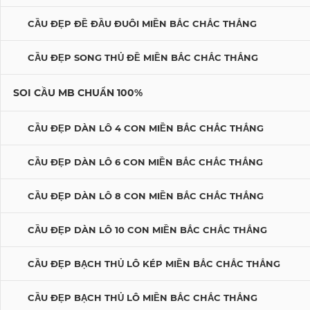
CẦU ĐẸP ĐỀ ĐẦU ĐUÔI MIỀN BẮC CHẮC THẮNG
CẦU ĐẸP SONG THỦ ĐỀ MIỀN BẮC CHẮC THẮNG
SOI CẦU MB CHUẨN 100%
CẦU ĐẸP DÀN LÔ 4 CON MIỀN BẮC CHẮC THẮNG
CẦU ĐẸP DÀN LÔ 6 CON MIỀN BẮC CHẮC THẮNG
CẦU ĐẸP DÀN LÔ 8 CON MIỀN BẮC CHẮC THẮNG
CẦU ĐẸP DÀN LÔ 10 CON MIỀN BẮC CHẮC THẮNG
CẦU ĐẸP BẠCH THỦ LÔ KÉP MIỀN BẮC CHẮC THẮNG
CẦU ĐẸP BẠCH THỦ LÔ MIỀN BẮC CHẮC THẮNG