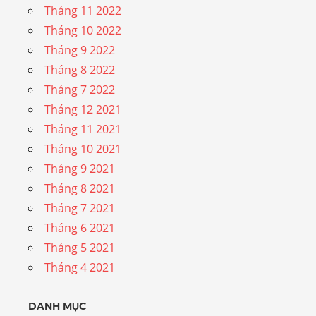
Tháng 11 2022
Tháng 10 2022
Tháng 9 2022
Tháng 8 2022
Tháng 7 2022
Tháng 12 2021
Tháng 11 2021
Tháng 10 2021
Tháng 9 2021
Tháng 8 2021
Tháng 7 2021
Tháng 6 2021
Tháng 5 2021
Tháng 4 2021
DANH MỤC