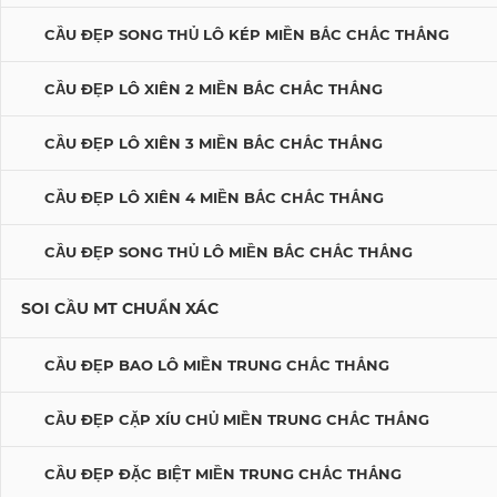
CẦU ĐẸP SONG THỦ LÔ KÉP MIỀN BẮC CHẮC THẮNG
CẦU ĐẸP LÔ XIÊN 2 MIỀN BẮC CHẮC THẮNG
CẦU ĐẸP LÔ XIÊN 3 MIỀN BẮC CHẮC THẮNG
CẦU ĐẸP LÔ XIÊN 4 MIỀN BẮC CHẮC THẮNG
CẦU ĐẸP SONG THỦ LÔ MIỀN BẮC CHẮC THẮNG
SOI CẦU MT CHUẨN XÁC
CẦU ĐẸP BAO LÔ MIỀN TRUNG CHẮC THẮNG
CẦU ĐẸP CẶP XÍU CHỦ MIỀN TRUNG CHẮC THẮNG
CẦU ĐẸP ĐẶC BIỆT MIỀN TRUNG CHẮC THẮNG