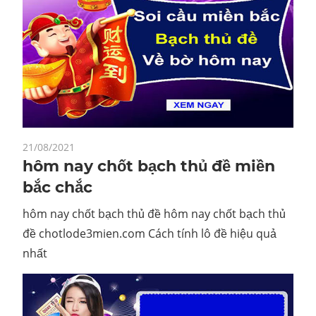
21/08/2021
hôm nay chốt bạch thủ đề miền
bắc chắc
hôm nay chốt bạch thủ đề hôm nay chốt bạch thủ
đề chotlode3mien.com Cách tính lô đề hiệu quả
nhất