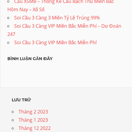
Cau XSMB – Thống Kê Cầu Bạch Thủ Miền Bắc
Hôm Nay – Xổ Số
Soi Cầu 3 Càng 3 Miền Tỷ Lệ Trúng 99%
Soi Cầu 3 Càng VIP Miền Bắc Miễn Phí – Dự Đoán
247
Soi Cầu 3 Càng VIP Miền Bắc Miễn Phí
BÌNH LUẬN GẦN ĐÂY
LƯU TRỮ
Tháng 2 2023
Tháng 1 2023
Tháng 12 2022