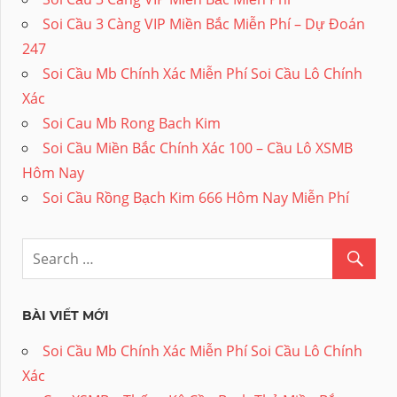
Soi Cầu 3 Càng VIP Miền Bắc Miễn Phí – Dự Đoán
247
Soi Cầu Mb Chính Xác Miễn Phí Soi Cầu Lô Chính
Xác
Soi Cau Mb Rong Bach Kim
Soi Cầu Miền Bắc Chính Xác 100 – Cầu Lô XSMB
Hôm Nay
Soi Cầu Rồng Bạch Kim 666 Hôm Nay Miễn Phí
BÀI VIẾT MỚI
Soi Cầu Mb Chính Xác Miễn Phí Soi Cầu Lô Chính
Xác