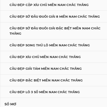
CẦU ĐẸP CẶP XÍU CHỦ MIỀN NAM CHẮC THẮNG
CẦU ĐẸP SỚ ĐẦU ĐUÔI GIẢI 8 MIỀN NAM CHẮC THẮNG
CẦU ĐẸP SỚ ĐẦU ĐUÔI GIẢI ĐẶC BIỆT MIỀN NAM CHẮC
THẮNG
CẦU ĐẸP SONG THỦ LÔ MIỀN NAM CHẮC THẮNG
CẦU ĐẸP XÍU CHỦ MIỀN NAM CHẮC THẮNG
CẦU ĐẸP GIẢI TÁM MIỀN NAM CHẮC THẮNG
CẦU ĐẸP ĐẶC BIỆT MIỀN NAM CHẮC THẮNG
CẦU ĐẸP LÔ 3 SỐ MIỀN NAM CHẮC THẮNG
SỔ MƠ