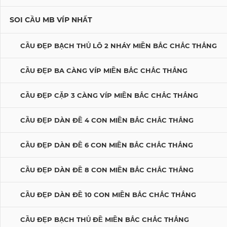
SOI CẦU MB VÍP NHẤT
CẦU ĐẸP BẠCH THỦ LÔ 2 NHÁY MIỀN BẮC CHẮC THẮNG
CẦU ĐẸP BA CÀNG VÍP MIỀN BẮC CHẮC THẮNG
CẦU ĐẸP CẶP 3 CÀNG VÍP MIỀN BẮC CHẮC THẮNG
CẦU ĐẸP DÀN ĐỀ 4 CON MIỀN BẮC CHẮC THẮNG
CẦU ĐẸP DÀN ĐỀ 6 CON MIỀN BẮC CHẮC THẮNG
CẦU ĐẸP DÀN ĐỀ 8 CON MIỀN BẮC CHẮC THẮNG
CẦU ĐẸP DÀN ĐỀ 10 CON MIỀN BẮC CHẮC THẮNG
CẦU ĐẸP BẠCH THỦ ĐỀ MIỀN BẮC CHẮC THẮNG