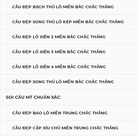
CẦU ĐẸP BẠCH THỦ LÔ MIỀN BẮC CHẮC THẮNG
CẦU ĐẸP SONG THỦ LÔ KÉP MIỀN BẮC CHẮC THẮNG
CẦU ĐẸP LÔ XIÊN 2 MIỀN BẮC CHẮC THẮNG
CẦU ĐẸP LÔ XIÊN 3 MIỀN BẮC CHẮC THẮNG
CẦU ĐẸP LÔ XIÊN 4 MIỀN BẮC CHẮC THẮNG
CẦU ĐẸP SONG THỦ LÔ MIỀN BẮC CHẮC THẮNG
SOI CẦU MT CHUẨN XÁC
CẦU ĐẸP BAO LÔ MIỀN TRUNG CHẮC THẮNG
CẦU ĐẸP CẶP XÍU CHỦ MIỀN TRUNG CHẮC THẮNG