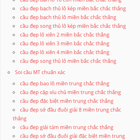
cầu đẹp bạch thủ lô kép miền bắc chắc thắng
cầu đẹp bạch thủ lô miền bắc chắc thắng
cầu đẹp song thủ lô kép miền bắc chắc thắng
cầu đẹp lô xiên 2 miền bắc chắc thắng
cầu đẹp lô xiên 3 miền bắc chắc thắng
cầu đẹp lô xiên 4 miền bắc chắc thắng
cầu đẹp song thủ lô miền bắc chắc thắng
Soi cầu MT chuẩn xác
cầu đẹp bao lô miền trung chắc thắng
cầu đẹp cặp xíu chủ miền trung chắc thắng
cầu đẹp đặc biệt miền trung chắc thắng
cầu đẹp sớ đầu đuôi giải 8 miền trung chắc
thắng
cầu đẹp giải tám miền trung chắc thắng
cầu đẹp sớ đầu đuôi giải đặc biệt miền trung