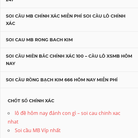
SOI CẦU MB CHÍNH XÁC MIỄN PHÍ SOI CẦU LÔ CHÍNH
XÁC
SOI CAU MB RONG BACH KIM
SOI CẦU MIỀN BẮC CHÍNH XÁC 100 – CẦU LÔ XSMB HÔM
NAY
SOI CẦU RỒNG BẠCH KIM 666 HÔM NAY MIỄN PHÍ
CHỐT SỐ CHÍNH XÁC
lô đề hôm nay đánh con gì – soi cau chinh xac
nhat
Soi cầu MB Víp nhất