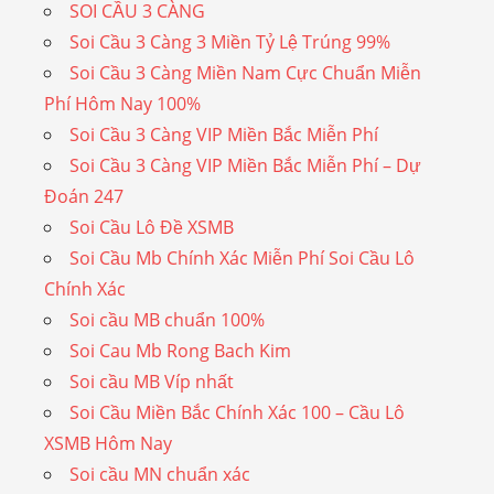
SOI CẦU 3 CÀNG
Soi Cầu 3 Càng 3 Miền Tỷ Lệ Trúng 99%
Soi Cầu 3 Càng Miền Nam Cực Chuẩn Miễn
Phí Hôm Nay 100%
Soi Cầu 3 Càng VIP Miền Bắc Miễn Phí
Soi Cầu 3 Càng VIP Miền Bắc Miễn Phí – Dự
Đoán 247
Soi Cầu Lô Đề XSMB
Soi Cầu Mb Chính Xác Miễn Phí Soi Cầu Lô
Chính Xác
Soi cầu MB chuẩn 100%
Soi Cau Mb Rong Bach Kim
Soi cầu MB Víp nhất
Soi Cầu Miền Bắc Chính Xác 100 – Cầu Lô
XSMB Hôm Nay
Soi cầu MN chuẩn xác