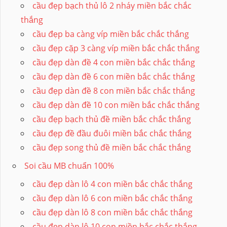
cầu đẹp bạch thủ lô 2 nháy miền bắc chắc
thắng
cầu đẹp ba càng víp miền bắc chắc thắng
cầu đẹp cặp 3 càng víp miền bắc chắc thắng
cầu đẹp dàn đề 4 con miền bắc chắc thắng
cầu đẹp dàn đề 6 con miền bắc chắc thắng
cầu đẹp dàn đề 8 con miền bắc chắc thắng
cầu đẹp dàn đề 10 con miền bắc chắc thắng
cầu đẹp bạch thủ đề miền bắc chắc thắng
cầu đẹp đề đầu đuôi miền bắc chắc thắng
cầu đẹp song thủ đề miền bắc chắc thắng
Soi cầu MB chuẩn 100%
cầu đẹp dàn lô 4 con miền bắc chắc thắng
cầu đẹp dàn lô 6 con miền bắc chắc thắng
cầu đẹp dàn lô 8 con miền bắc chắc thắng
cầu đẹp dàn lô 10 con miền bắc chắc thắng