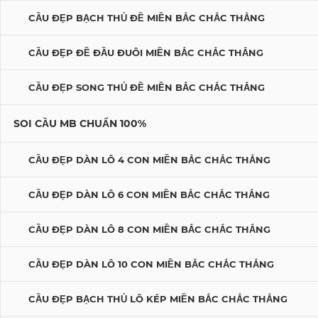
CẦU ĐẸP BẠCH THỦ ĐỀ MIỀN BẮC CHẮC THẮNG
CẦU ĐẸP ĐỀ ĐẦU ĐUÔI MIỀN BẮC CHẮC THẮNG
CẦU ĐẸP SONG THỦ ĐỀ MIỀN BẮC CHẮC THẮNG
SOI CẦU MB CHUẨN 100%
CẦU ĐẸP DÀN LÔ 4 CON MIỀN BẮC CHẮC THẮNG
CẦU ĐẸP DÀN LÔ 6 CON MIỀN BẮC CHẮC THẮNG
CẦU ĐẸP DÀN LÔ 8 CON MIỀN BẮC CHẮC THẮNG
CẦU ĐẸP DÀN LÔ 10 CON MIỀN BẮC CHẮC THẮNG
CẦU ĐẸP BẠCH THỦ LÔ KÉP MIỀN BẮC CHẮC THẮNG