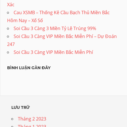
Xác
Cau XSMB – Thống Kê Cầu Bạch Thủ Miền Bắc
Hôm Nay – Xổ Số
Soi Cầu 3 Càng 3 Miền Tỷ Lệ Trúng 99%
Soi Cầu 3 Càng VIP Miền Bắc Miễn Phí – Dự Đoán
247
Soi Cầu 3 Càng VIP Miền Bắc Miễn Phí
BÌNH LUẬN GẦN ĐÂY
LƯU TRỮ
Tháng 2 2023
Tháng 1 2023