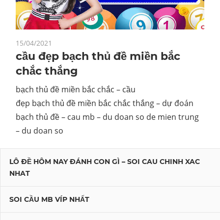
15/04/2021
cầu đẹp bạch thủ đề miền bắc
chắc thắng
bạch thủ đề miền bắc chắc – cầu
đẹp bạch thủ đề miền bắc chắc thắng – dự đoán
bạch thủ đề – cau mb – du doan so de mien trung
– du doan so
LÔ ĐỀ HÔM NAY ĐÁNH CON GÌ – SOI CAU CHINH XAC
NHAT
SOI CẦU MB VÍP NHẤT