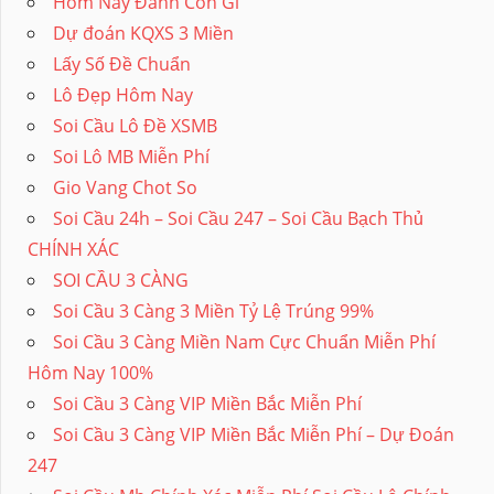
Hôm Nay Đánh Con Gì
Dự đoán KQXS 3 Miền
Lấy Số Đề Chuẩn
Lô Đẹp Hôm Nay
Soi Cầu Lô Đề XSMB
Soi Lô MB Miễn Phí
Gio Vang Chot So
Soi Cầu 24h – Soi Cầu 247 – Soi Cầu Bạch Thủ
CHÍNH XÁC
SOI CẦU 3 CÀNG
Soi Cầu 3 Càng 3 Miền Tỷ Lệ Trúng 99%
Soi Cầu 3 Càng Miền Nam Cực Chuẩn Miễn Phí
Hôm Nay 100%
Soi Cầu 3 Càng VIP Miền Bắc Miễn Phí
Soi Cầu 3 Càng VIP Miền Bắc Miễn Phí – Dự Đoán
247