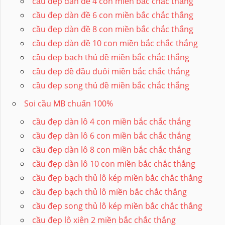
cầu đẹp dàn đề 4 con miền bắc chắc thắng
cầu đẹp dàn đề 6 con miền bắc chắc thắng
cầu đẹp dàn đề 8 con miền bắc chắc thắng
cầu đẹp dàn đề 10 con miền bắc chắc thắng
cầu đẹp bạch thủ đề miền bắc chắc thắng
cầu đẹp đề đầu đuôi miền bắc chắc thắng
cầu đẹp song thủ đề miền bắc chắc thắng
Soi cầu MB chuẩn 100%
cầu đẹp dàn lô 4 con miền bắc chắc thắng
cầu đẹp dàn lô 6 con miền bắc chắc thắng
cầu đẹp dàn lô 8 con miền bắc chắc thắng
cầu đẹp dàn lô 10 con miền bắc chắc thắng
cầu đẹp bạch thủ lô kép miền bắc chắc thắng
cầu đẹp bạch thủ lô miền bắc chắc thắng
cầu đẹp song thủ lô kép miền bắc chắc thắng
cầu đẹp lô xiên 2 miền bắc chắc thắng