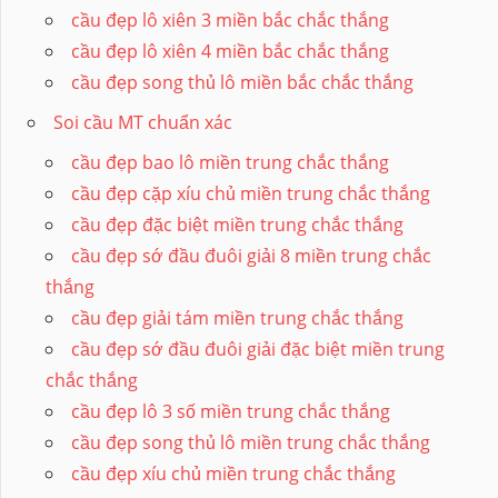
cầu đẹp lô xiên 3 miền bắc chắc thắng
cầu đẹp lô xiên 4 miền bắc chắc thắng
cầu đẹp song thủ lô miền bắc chắc thắng
Soi cầu MT chuẩn xác
cầu đẹp bao lô miền trung chắc thắng
cầu đẹp cặp xíu chủ miền trung chắc thắng
cầu đẹp đặc biệt miền trung chắc thắng
cầu đẹp sớ đầu đuôi giải 8 miền trung chắc
thắng
cầu đẹp giải tám miền trung chắc thắng
cầu đẹp sớ đầu đuôi giải đặc biệt miền trung
chắc thắng
cầu đẹp lô 3 số miền trung chắc thắng
cầu đẹp song thủ lô miền trung chắc thắng
cầu đẹp xíu chủ miền trung chắc thắng