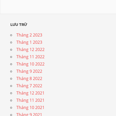
LƯU TRỮ
Tháng 2 2023
Tháng 1 2023
Tháng 12 2022
Tháng 11 2022
Tháng 10 2022
Tháng 9 2022
Tháng 8 2022
Tháng 7 2022
Tháng 12 2021
Tháng 11 2021
Tháng 10 2021
Tháng 9 2021