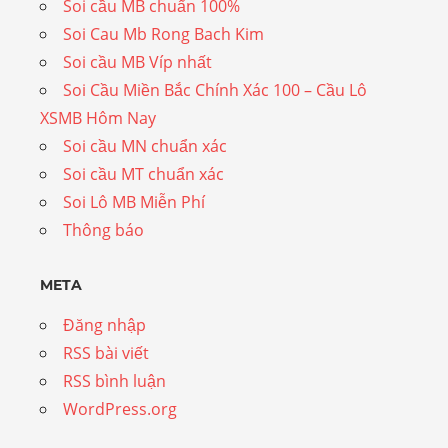
Soi cầu MB chuẩn 100%
Soi Cau Mb Rong Bach Kim
Soi cầu MB Víp nhất
Soi Cầu Miền Bắc Chính Xác 100 – Cầu Lô
XSMB Hôm Nay
Soi cầu MN chuẩn xác
Soi cầu MT chuẩn xác
Soi Lô MB Miễn Phí
Thông báo
META
Đăng nhập
RSS bài viết
RSS bình luận
WordPress.org