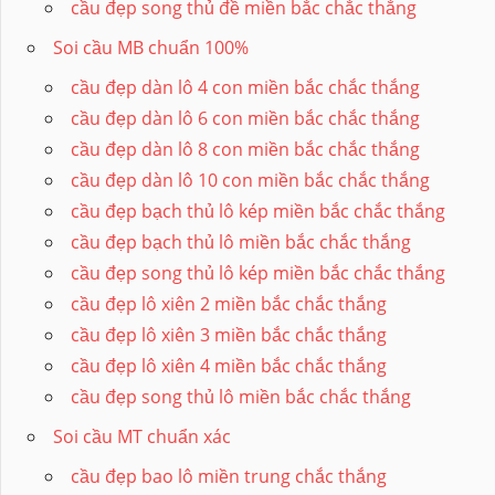
cầu đẹp song thủ đề miền bắc chắc thắng
Soi cầu MB chuẩn 100%
cầu đẹp dàn lô 4 con miền bắc chắc thắng
cầu đẹp dàn lô 6 con miền bắc chắc thắng
cầu đẹp dàn lô 8 con miền bắc chắc thắng
cầu đẹp dàn lô 10 con miền bắc chắc thắng
cầu đẹp bạch thủ lô kép miền bắc chắc thắng
cầu đẹp bạch thủ lô miền bắc chắc thắng
cầu đẹp song thủ lô kép miền bắc chắc thắng
cầu đẹp lô xiên 2 miền bắc chắc thắng
cầu đẹp lô xiên 3 miền bắc chắc thắng
cầu đẹp lô xiên 4 miền bắc chắc thắng
cầu đẹp song thủ lô miền bắc chắc thắng
Soi cầu MT chuẩn xác
cầu đẹp bao lô miền trung chắc thắng