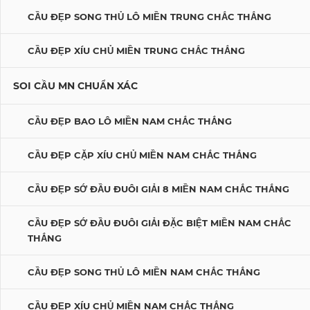
CẦU ĐẸP SONG THỦ LÔ MIỀN TRUNG CHẮC THẮNG
CẦU ĐẸP XÍU CHỦ MIỀN TRUNG CHẮC THẮNG
SOI CẦU MN CHUẨN XÁC
CẦU ĐẸP BAO LÔ MIỀN NAM CHẮC THẮNG
CẦU ĐẸP CẶP XÍU CHỦ MIỀN NAM CHẮC THẮNG
CẦU ĐẸP SỚ ĐẦU ĐUÔI GIẢI 8 MIỀN NAM CHẮC THẮNG
CẦU ĐẸP SỚ ĐẦU ĐUÔI GIẢI ĐẶC BIỆT MIỀN NAM CHẮC
THẮNG
CẦU ĐẸP SONG THỦ LÔ MIỀN NAM CHẮC THẮNG
CẦU ĐẸP XÍU CHỦ MIỀN NAM CHẮC THẮNG