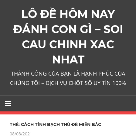
Skip
LÔ ĐỀ HÔM NAY
to
content
ĐÁNH CON GÌ – SOI
CAU CHINH XAC
NHAT
THÀNH CÔNG CỦA BẠN LÀ HẠNH PHÚC CỦA
CHÚNG TÔI – DỊCH VỤ CHỐT SỐ UY TÍN 100%
THẺ:
CÁCH TÍNH BẠCH THỦ ĐỀ MIỀN BẮC
08/08/2021