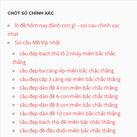
CHỐT SỐ CHÍNH XÁC
lô đề hôm nay đánh con gì – soi cau chinh xac
nhat
Soi cầu MB Víp nhất
cầu đẹp bạch thủ lô 2 nháy miền bắc chắc
thắng
cầu đẹp ba càng víp miền bắc chắc thắng
cầu đẹp cặp 3 càng víp miền bắc chắc thắng
cầu đẹp dàn đề 4 con miền bắc chắc thắng
cầu đẹp dàn đề 6 con miền bắc chắc thắng
cầu đẹp dàn đề 8 con miền bắc chắc thắng
cầu đẹp dàn đề 10 con miền bắc chắc thắng
cầu đẹp bạch thủ đề miền bắc chắc thắng
cầu đẹp đề đầu đuôi miền bắc chắc thắng