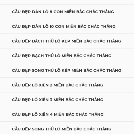
CẦU ĐẸP DÀN LÔ 8 CON MIỀN BẮC CHẮC THẮNG
CẦU ĐẸP DÀN LÔ 10 CON MIỀN BẮC CHẮC THẮNG
CẦU ĐẸP BẠCH THỦ LÔ KÉP MIỀN BẮC CHẮC THẮNG
CẦU ĐẸP BẠCH THỦ LÔ MIỀN BẮC CHẮC THẮNG
CẦU ĐẸP SONG THỦ LÔ KÉP MIỀN BẮC CHẮC THẮNG
CẦU ĐẸP LÔ XIÊN 2 MIỀN BẮC CHẮC THẮNG
CẦU ĐẸP LÔ XIÊN 3 MIỀN BẮC CHẮC THẮNG
CẦU ĐẸP LÔ XIÊN 4 MIỀN BẮC CHẮC THẮNG
CẦU ĐẸP SONG THỦ LÔ MIỀN BẮC CHẮC THẮNG