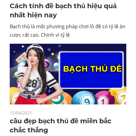
Cách tính đề bạch thủ hiệu quả
nhất hiện nay
Bạch thủ là một phương pháp chơi lô đề có tỷ lệ ăn
cược rất cao. Chính vì tỷ lệ
15/04/2021
cầu đẹp bạch thủ đề miền bắc
chắc thắng