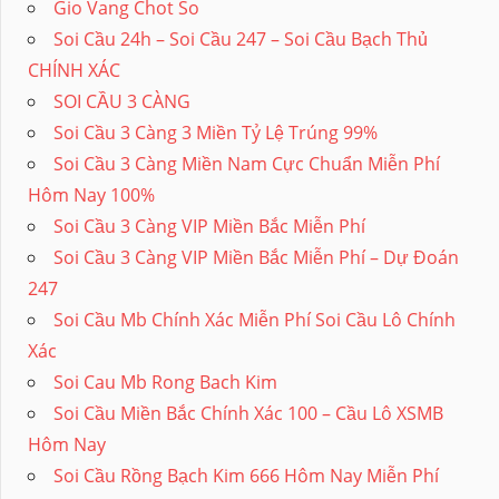
Gio Vang Chot So
Soi Cầu 24h – Soi Cầu 247 – Soi Cầu Bạch Thủ
CHÍNH XÁC
SOI CẦU 3 CÀNG
Soi Cầu 3 Càng 3 Miền Tỷ Lệ Trúng 99%
Soi Cầu 3 Càng Miền Nam Cực Chuẩn Miễn Phí
Hôm Nay 100%
Soi Cầu 3 Càng VIP Miền Bắc Miễn Phí
Soi Cầu 3 Càng VIP Miền Bắc Miễn Phí – Dự Đoán
247
Soi Cầu Mb Chính Xác Miễn Phí Soi Cầu Lô Chính
Xác
Soi Cau Mb Rong Bach Kim
Soi Cầu Miền Bắc Chính Xác 100 – Cầu Lô XSMB
Hôm Nay
Soi Cầu Rồng Bạch Kim 666 Hôm Nay Miễn Phí