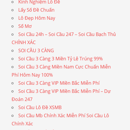
Kinh Nghiệm Lô Đề
Lấy Số Đề Chuẩn
Lô Đẹp Hôm Nay
Sổ Mơ
Soi Cầu 24h – Soi Cầu 247 – Soi Cầu Bạch Thủ
CHÍNH XÁC
SOI CẦU 3 CÀNG
Soi Cầu 3 Càng 3 Miền Tỷ Lệ Trúng 99%
Soi Cầu 3 Càng Miền Nam Cực Chuẩn Miễn
Phí Hôm Nay 100%
Soi Cầu 3 Càng VIP Miền Bắc Miễn Phí
Soi Cầu 3 Càng VIP Miền Bắc Miễn Phí – Dự
Đoán 247
Soi Cầu Lô Đề XSMB
Soi Cầu Mb Chính Xác Miễn Phí Soi Cầu Lô
Chính Xác