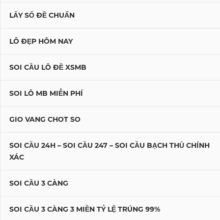
LẤY SỐ ĐỀ CHUẨN
LÔ ĐẸP HÔM NAY
SOI CẦU LÔ ĐỀ XSMB
SOI LÔ MB MIỄN PHÍ
GIO VANG CHOT SO
SOI CẦU 24H – SOI CẦU 247 – SOI CẦU BẠCH THỦ CHÍNH
XÁC
SOI CẦU 3 CÀNG
SOI CẦU 3 CÀNG 3 MIỀN TỶ LỆ TRÚNG 99%