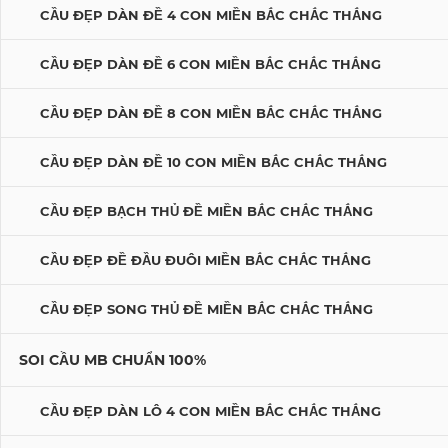
CẦU ĐẸP DÀN ĐỀ 4 CON MIỀN BẮC CHẮC THẮNG
CẦU ĐẸP DÀN ĐỀ 6 CON MIỀN BẮC CHẮC THẮNG
CẦU ĐẸP DÀN ĐỀ 8 CON MIỀN BẮC CHẮC THẮNG
CẦU ĐẸP DÀN ĐỀ 10 CON MIỀN BẮC CHẮC THẮNG
CẦU ĐẸP BẠCH THỦ ĐỀ MIỀN BẮC CHẮC THẮNG
CẦU ĐẸP ĐỀ ĐẦU ĐUÔI MIỀN BẮC CHẮC THẮNG
CẦU ĐẸP SONG THỦ ĐỀ MIỀN BẮC CHẮC THẮNG
SOI CẦU MB CHUẨN 100%
CẦU ĐẸP DÀN LÔ 4 CON MIỀN BẮC CHẮC THẮNG