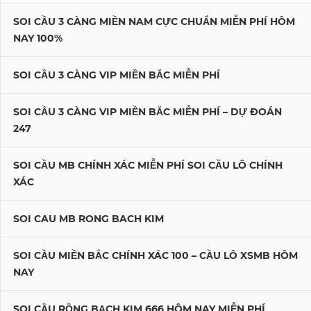
SOI CẦU 3 CÀNG MIỀN NAM CỰC CHUẨN MIỄN PHÍ HÔM
NAY 100%
SOI CẦU 3 CÀNG VIP MIỀN BẮC MIỄN PHÍ
SOI CẦU 3 CÀNG VIP MIỀN BẮC MIỄN PHÍ – DỰ ĐOÁN
247
SOI CẦU MB CHÍNH XÁC MIỄN PHÍ SOI CẦU LÔ CHÍNH
XÁC
SOI CAU MB RONG BACH KIM
SOI CẦU MIỀN BẮC CHÍNH XÁC 100 – CẦU LÔ XSMB HÔM
NAY
SOI CẦU RỒNG BẠCH KIM 666 HÔM NAY MIỄN PHÍ