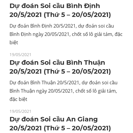
Dự đoán Soi cầu Bình Định
20/5/2021 (Thứ 5 – 20/05/2021)
Dự đoán Bình Định 20/5/2021, dự đoán soi cầu
Bình Định ngày 20/05/2021, chốt số lô giải tám, đặc
biệt
19/05/2021
Dự đoán Soi cầu Bình Thuận
20/5/2021 (Thứ 5 – 20/05/2021)
Dự đoán Bình Thuận 20/5/2021, dự đoán soi cầu
Bình Thuận ngày 20/05/2021, chốt số lô giải tám,
đặc biệt
19/05/2021
Dự đoán Soi cầu An Giang
20/5/2021 (Thứ 5 – 20/05/2021)