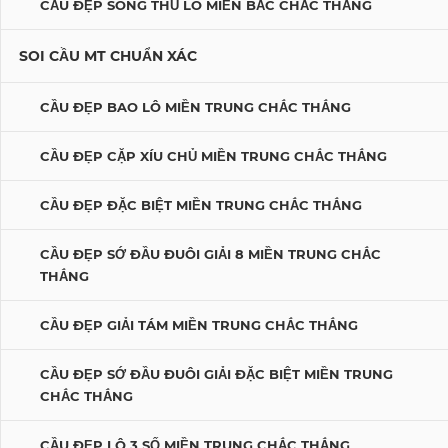
CẦU ĐẸP SONG THỦ LÔ MIỀN BẮC CHẮC THẮNG
SOI CẦU MT CHUẨN XÁC
CẦU ĐẸP BAO LÔ MIỀN TRUNG CHẮC THẮNG
CẦU ĐẸP CẶP XÍU CHỦ MIỀN TRUNG CHẮC THẮNG
CẦU ĐẸP ĐẶC BIỆT MIỀN TRUNG CHẮC THẮNG
CẦU ĐẸP SỚ ĐẦU ĐUÔI GIẢI 8 MIỀN TRUNG CHẮC
THẮNG
CẦU ĐẸP GIẢI TÁM MIỀN TRUNG CHẮC THẮNG
CẦU ĐẸP SỚ ĐẦU ĐUÔI GIẢI ĐẶC BIỆT MIỀN TRUNG
CHẮC THẮNG
CẦU ĐẸP LÔ 3 SỐ MIỀN TRUNG CHẮC THẮNG