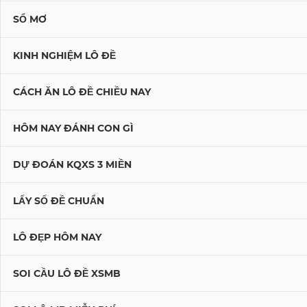
SỔ MƠ
KINH NGHIỆM LÔ ĐỀ
CÁCH ĂN LÔ ĐỀ CHIỀU NAY
HÔM NAY ĐÁNH CON GÌ
DỰ ĐOÁN KQXS 3 MIỀN
LẤY SỐ ĐỀ CHUẨN
LÔ ĐẸP HÔM NAY
SOI CẦU LÔ ĐỀ XSMB