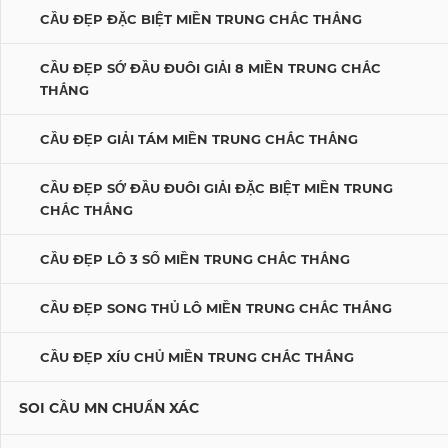
CẦU ĐẸP ĐẶC BIỆT MIỀN TRUNG CHẮC THẮNG
CẦU ĐẸP SỚ ĐẦU ĐUÔI GIẢI 8 MIỀN TRUNG CHẮC
THẮNG
CẦU ĐẸP GIẢI TÁM MIỀN TRUNG CHẮC THẮNG
CẦU ĐẸP SỚ ĐẦU ĐUÔI GIẢI ĐẶC BIỆT MIỀN TRUNG
CHẮC THẮNG
CẦU ĐẸP LÔ 3 SỐ MIỀN TRUNG CHẮC THẮNG
CẦU ĐẸP SONG THỦ LÔ MIỀN TRUNG CHẮC THẮNG
CẦU ĐẸP XÍU CHỦ MIỀN TRUNG CHẮC THẮNG
SOI CẦU MN CHUẨN XÁC