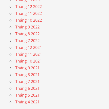
Tháng 12 2022
Tháng 11 2022
Tháng 10 2022
Tháng 9 2022
Tháng 8 2022
Tháng 7 2022
Tháng 12 2021
Tháng 11 2021
Tháng 10 2021
Tháng 9 2021
Tháng 8 2021
Tháng 7 2021
Tháng 6 2021
Tháng 5 2021
Tháng 4 2021