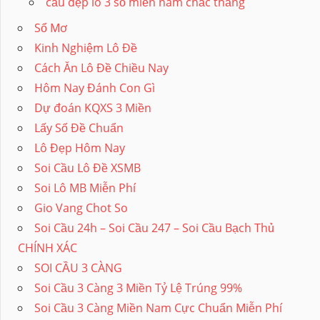
cầu đẹp lô 3 số miền nam chắc thắng
Sổ Mơ
Kinh Nghiệm Lô Đề
Cách Ăn Lô Đề Chiều Nay
Hôm Nay Đánh Con Gì
Dự đoán KQXS 3 Miền
Lấy Số Đề Chuẩn
Lô Đẹp Hôm Nay
Soi Cầu Lô Đề XSMB
Soi Lô MB Miễn Phí
Gio Vang Chot So
Soi Cầu 24h – Soi Cầu 247 – Soi Cầu Bạch Thủ
CHÍNH XÁC
SOI CẦU 3 CÀNG
Soi Cầu 3 Càng 3 Miền Tỷ Lệ Trúng 99%
Soi Cầu 3 Càng Miền Nam Cực Chuẩn Miễn Phí