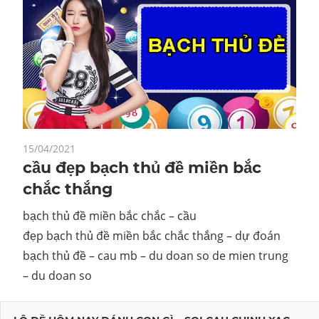
15/04/2021
cầu đẹp bạch thủ đề miền bắc
chắc thắng
bạch thủ đề miền bắc chắc – cầu
đẹp bạch thủ đề miền bắc chắc thắng – dự đoán
bạch thủ đề – cau mb – du doan so de mien trung
– du doan so