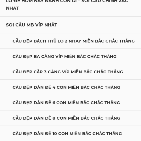
LÔ ĐỀ HÔM NAY ĐÁNH CON GÌ – SOI CAU CHINH XAC
NHAT
SOI CẦU MB VÍP NHẤT
CẦU ĐẸP BẠCH THỦ LÔ 2 NHÁY MIỀN BẮC CHẮC THẮNG
CẦU ĐẸP BA CÀNG VÍP MIỀN BẮC CHẮC THẮNG
CẦU ĐẸP CẶP 3 CÀNG VÍP MIỀN BẮC CHẮC THẮNG
CẦU ĐẸP DÀN ĐỀ 4 CON MIỀN BẮC CHẮC THẮNG
CẦU ĐẸP DÀN ĐỀ 6 CON MIỀN BẮC CHẮC THẮNG
CẦU ĐẸP DÀN ĐỀ 8 CON MIỀN BẮC CHẮC THẮNG
CẦU ĐẸP DÀN ĐỀ 10 CON MIỀN BẮC CHẮC THẮNG