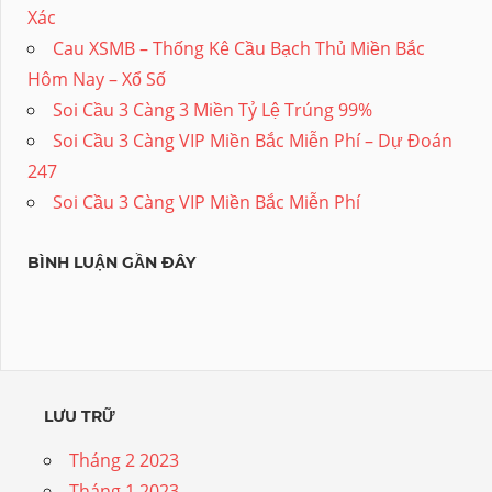
Xác
Cau XSMB – Thống Kê Cầu Bạch Thủ Miền Bắc
Hôm Nay – Xổ Số
Soi Cầu 3 Càng 3 Miền Tỷ Lệ Trúng 99%
Soi Cầu 3 Càng VIP Miền Bắc Miễn Phí – Dự Đoán
247
Soi Cầu 3 Càng VIP Miền Bắc Miễn Phí
BÌNH LUẬN GẦN ĐÂY
LƯU TRỮ
Tháng 2 2023
Tháng 1 2023