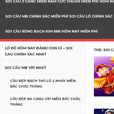
SOI CẦU 3 CÀNG MIỀN NAM CỰC CHUẨN MIỄN PHÍ HÔM N
SOI CẦU MB CHÍNH XÁC MIỄN PHÍ SOI CẦU LÔ CHÍNH XÁC
SOI CẦU RỒNG BẠCH KIM 666 HÔM NAY MIỄN PHÍ
LÔ ĐỀ HÔM NAY ĐÁNH CON GÌ – SOI
THẺ:
SOI 
CAU CHINH XAC NHAT
SOI CẦU MB VÍP NHẤT
CẦU ĐẸP BẠCH THỦ LÔ 2 NHÁY MIỀN
BẮC CHẮC THẮNG
CẦU ĐẸP BA CÀNG VÍP MIỀN BẮC CHẮC
THẮNG