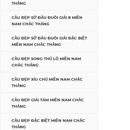
THẮNG
CẦU ĐẸP SỚ ĐẦU ĐUÔI GIẢI 8 MIỀN
NAM CHẮC THẮNG
CẦU ĐẸP SỚ ĐẦU ĐUÔI GIẢI ĐẶC BIỆT
MIỀN NAM CHẮC THẮNG
CẦU ĐẸP SONG THỦ LÔ MIỀN NAM
CHẮC THẮNG
CẦU ĐẸP XÍU CHỦ MIỀN NAM CHẮC
THẮNG
CẦU ĐẸP GIẢI TÁM MIỀN NAM CHẮC
THẮNG
CẦU ĐẸP ĐẶC BIỆT MIỀN NAM CHẮC
THẮNG