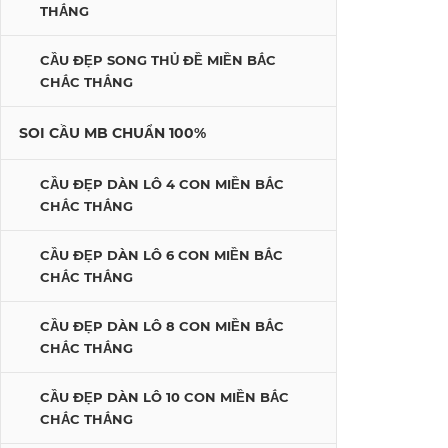
THẮNG
CẦU ĐẸP SONG THỦ ĐỀ MIỀN BẮC
CHẮC THẮNG
SOI CẦU MB CHUẨN 100%
CẦU ĐẸP DÀN LÔ 4 CON MIỀN BẮC
CHẮC THẮNG
CẦU ĐẸP DÀN LÔ 6 CON MIỀN BẮC
CHẮC THẮNG
CẦU ĐẸP DÀN LÔ 8 CON MIỀN BẮC
CHẮC THẮNG
CẦU ĐẸP DÀN LÔ 10 CON MIỀN BẮC
CHẮC THẮNG