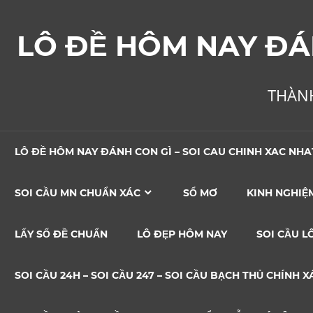
Skip
to
LÔ ĐỀ HÔM NAY ĐÁN
content
THÀNH
LÔ ĐỀ HÔM NAY ĐÁNH CON GÌ – SOI CAU CHINH XAC NHA
SOI CẦU MN CHUẨN XÁC
SỔ MƠ
KINH NGHIỆ
LẤY SỐ ĐỀ CHUẨN
LÔ ĐẸP HÔM NAY
SOI CẦU L
SOI CẦU 24H – SOI CẦU 247 – SOI CẦU BẠCH THỦ CHÍNH X