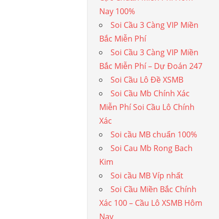
Nay 100%
Soi Cầu 3 Càng VIP Miền
Bắc Miễn Phí
Soi Cầu 3 Càng VIP Miền
Bắc Miễn Phí – Dự Đoán 247
Soi Cầu Lô Đề XSMB
Soi Cầu Mb Chính Xác
Miễn Phí Soi Cầu Lô Chính
Xác
Soi cầu MB chuẩn 100%
Soi Cau Mb Rong Bach
Kim
Soi cầu MB Víp nhất
Soi Cầu Miền Bắc Chính
Xác 100 – Cầu Lô XSMB Hôm
Nay