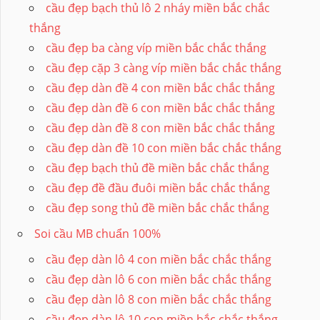
cầu đẹp bạch thủ lô 2 nháy miền bắc chắc
thắng
cầu đẹp ba càng víp miền bắc chắc thắng
cầu đẹp cặp 3 càng víp miền bắc chắc thắng
cầu đẹp dàn đề 4 con miền bắc chắc thắng
cầu đẹp dàn đề 6 con miền bắc chắc thắng
cầu đẹp dàn đề 8 con miền bắc chắc thắng
cầu đẹp dàn đề 10 con miền bắc chắc thắng
cầu đẹp bạch thủ đề miền bắc chắc thắng
cầu đẹp đề đầu đuôi miền bắc chắc thắng
cầu đẹp song thủ đề miền bắc chắc thắng
Soi cầu MB chuẩn 100%
cầu đẹp dàn lô 4 con miền bắc chắc thắng
cầu đẹp dàn lô 6 con miền bắc chắc thắng
cầu đẹp dàn lô 8 con miền bắc chắc thắng
cầu đẹp dàn lô 10 con miền bắc chắc thắng