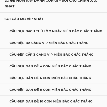
LÔ ĐỀ HÔM NAY ĐÁNH CON GÌ – SOI CAU CHINH XAC
NHAT
SOI CẦU MB VÍP NHẤT
CẦU ĐẸP BẠCH THỦ LÔ 2 NHÁY MIỀN BẮC CHẮC THẮNG
CẦU ĐẸP BA CÀNG VÍP MIỀN BẮC CHẮC THẮNG
CẦU ĐẸP CẶP 3 CÀNG VÍP MIỀN BẮC CHẮC THẮNG
CẦU ĐẸP DÀN ĐỀ 4 CON MIỀN BẮC CHẮC THẮNG
CẦU ĐẸP DÀN ĐỀ 6 CON MIỀN BẮC CHẮC THẮNG
CẦU ĐẸP DÀN ĐỀ 8 CON MIỀN BẮC CHẮC THẮNG
CẦU ĐẸP DÀN ĐỀ 10 CON MIỀN BẮC CHẮC THẮNG