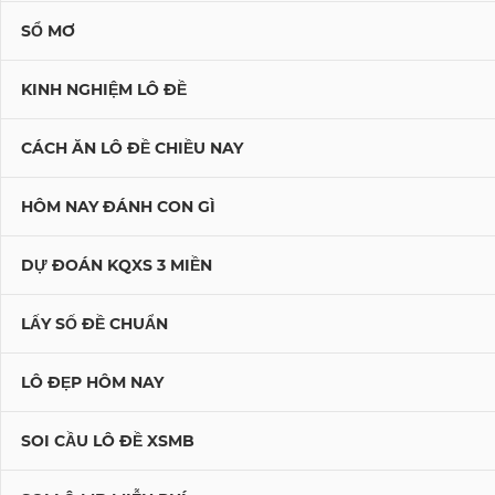
SỔ MƠ
KINH NGHIỆM LÔ ĐỀ
CÁCH ĂN LÔ ĐỀ CHIỀU NAY
HÔM NAY ĐÁNH CON GÌ
DỰ ĐOÁN KQXS 3 MIỀN
LẤY SỐ ĐỀ CHUẨN
LÔ ĐẸP HÔM NAY
SOI CẦU LÔ ĐỀ XSMB