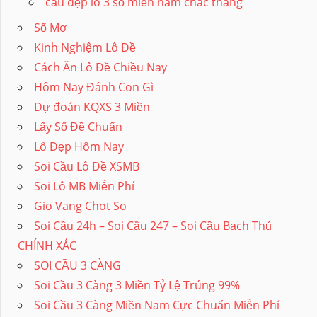
cầu đẹp lô 3 số miền nam chắc thắng
Sổ Mơ
Kinh Nghiệm Lô Đề
Cách Ăn Lô Đề Chiều Nay
Hôm Nay Đánh Con Gì
Dự đoán KQXS 3 Miền
Lấy Số Đề Chuẩn
Lô Đẹp Hôm Nay
Soi Cầu Lô Đề XSMB
Soi Lô MB Miễn Phí
Gio Vang Chot So
Soi Cầu 24h – Soi Cầu 247 – Soi Cầu Bạch Thủ
CHÍNH XÁC
SOI CẦU 3 CÀNG
Soi Cầu 3 Càng 3 Miền Tỷ Lệ Trúng 99%
Soi Cầu 3 Càng Miền Nam Cực Chuẩn Miễn Phí