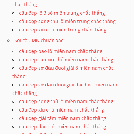
chắc thắng
cầu đẹp lô 3 số miền trung chắc thắng
cầu đẹp song thủ lô miền trung chắc thắng
cầu đẹp xíu chủ miền trung chắc thắng
Soi cầu MN chuẩn xác
cầu đẹp bao lô miền nam chắc thắng
cầu đẹp cặp xíu chủ miền nam chắc thắng
cầu đẹp sớ đầu đuôi giải 8 miền nam chắc
thắng
cầu đẹp sớ đầu đuôi giải đặc biệt miền nam
chắc thắng
cầu đẹp song thủ lô miền nam chắc thắng
cầu đẹp xíu chủ miền nam chắc thắng
cầu đẹp giải tám miền nam chắc thắng
cầu đẹp đặc biệt miền nam chắc thắng