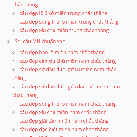
chắc thắng
cầu đẹp lô 3 số miền trung chắc thắng
cầu đẹp song thủ lô miền trung chắc thắng
cầu đẹp xíu chủ miền trung chắc thắng
Soi cầu MN chuẩn xác
cầu đẹp bao lô miền nam chắc thắng
cầu đẹp cặp xíu chủ miền nam chắc thắng
cầu đẹp sớ đầu đuôi giải 8 miền nam chắc
thắng
cầu đẹp sớ đầu đuôi giải đặc biệt miền nam
chắc thắng
cầu đẹp song thủ lô miền nam chắc thắng
cầu đẹp xíu chủ miền nam chắc thắng
cầu đẹp giải tám miền nam chắc thắng
cầu đẹp đặc biệt miền nam chắc thắng