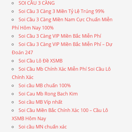
SOI CẦU 3 CÀNG
Soi Cầu 3 Càng 3 Miền Tỷ Lệ Trúng 99%
Soi Cầu 3 Càng Miền Nam Cực Chuẩn Miễn
Phí Hôm Nay 100%
Soi Cầu 3 Càng VIP Miền Bắc Miễn Phí
Soi Cầu 3 Càng VIP Miền Bắc Miễn Phí – Dự
Đoán 247
Soi Cầu Lô Đề XSMB
Soi Cầu Mb Chính Xác Miễn Phí Soi Cầu Lô
Chính Xác
Soi cầu MB chuẩn 100%
Soi Cau Mb Rong Bach Kim
Soi cầu MB Víp nhất
Soi Cầu Miền Bắc Chính Xác 100 – Cầu Lô
XSMB Hôm Nay
Soi cầu MN chuẩn xác