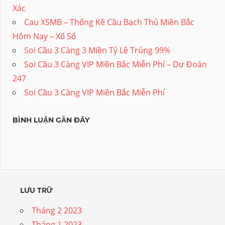
Xác
Cau XSMB – Thống Kê Cầu Bạch Thủ Miền Bắc
Hôm Nay – Xổ Số
Soi Cầu 3 Càng 3 Miền Tỷ Lệ Trúng 99%
Soi Cầu 3 Càng VIP Miền Bắc Miễn Phí – Dự Đoán
247
Soi Cầu 3 Càng VIP Miền Bắc Miễn Phí
BÌNH LUẬN GẦN ĐÂY
LƯU TRỮ
Tháng 2 2023
Tháng 1 2023