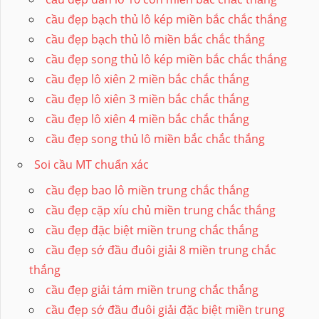
cầu đẹp bạch thủ lô kép miền bắc chắc thắng
cầu đẹp bạch thủ lô miền bắc chắc thắng
cầu đẹp song thủ lô kép miền bắc chắc thắng
cầu đẹp lô xiên 2 miền bắc chắc thắng
cầu đẹp lô xiên 3 miền bắc chắc thắng
cầu đẹp lô xiên 4 miền bắc chắc thắng
cầu đẹp song thủ lô miền bắc chắc thắng
Soi cầu MT chuẩn xác
cầu đẹp bao lô miền trung chắc thắng
cầu đẹp cặp xíu chủ miền trung chắc thắng
cầu đẹp đặc biệt miền trung chắc thắng
cầu đẹp sớ đầu đuôi giải 8 miền trung chắc
thắng
cầu đẹp giải tám miền trung chắc thắng
cầu đẹp sớ đầu đuôi giải đặc biệt miền trung