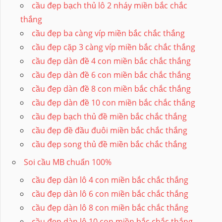
cầu đẹp bạch thủ lô 2 nháy miền bắc chắc
thắng
cầu đẹp ba càng víp miền bắc chắc thắng
cầu đẹp cặp 3 càng víp miền bắc chắc thắng
cầu đẹp dàn đề 4 con miền bắc chắc thắng
cầu đẹp dàn đề 6 con miền bắc chắc thắng
cầu đẹp dàn đề 8 con miền bắc chắc thắng
cầu đẹp dàn đề 10 con miền bắc chắc thắng
cầu đẹp bạch thủ đề miền bắc chắc thắng
cầu đẹp đề đầu đuôi miền bắc chắc thắng
cầu đẹp song thủ đề miền bắc chắc thắng
Soi cầu MB chuẩn 100%
cầu đẹp dàn lô 4 con miền bắc chắc thắng
cầu đẹp dàn lô 6 con miền bắc chắc thắng
cầu đẹp dàn lô 8 con miền bắc chắc thắng
cầu đẹp dàn lô 10 con miền bắc chắc thắng