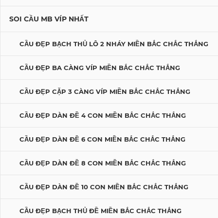
SOI CẦU MB VÍP NHẤT
CẦU ĐẸP BẠCH THỦ LÔ 2 NHÁY MIỀN BẮC CHẮC THẮNG
CẦU ĐẸP BA CÀNG VÍP MIỀN BẮC CHẮC THẮNG
CẦU ĐẸP CẶP 3 CÀNG VÍP MIỀN BẮC CHẮC THẮNG
CẦU ĐẸP DÀN ĐỀ 4 CON MIỀN BẮC CHẮC THẮNG
CẦU ĐẸP DÀN ĐỀ 6 CON MIỀN BẮC CHẮC THẮNG
CẦU ĐẸP DÀN ĐỀ 8 CON MIỀN BẮC CHẮC THẮNG
CẦU ĐẸP DÀN ĐỀ 10 CON MIỀN BẮC CHẮC THẮNG
CẦU ĐẸP BẠCH THỦ ĐỀ MIỀN BẮC CHẮC THẮNG