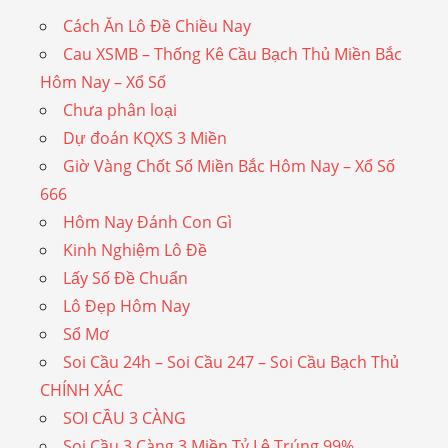
Cách Ăn Lô Đề Chiều Nay
Cau XSMB – Thống Kê Cầu Bạch Thủ Miền Bắc
Hôm Nay – Xổ Số
Chưa phân loại
Dự đoán KQXS 3 Miền
Giờ Vàng Chốt Số Miền Bắc Hôm Nay – Xổ Số
666
Hôm Nay Đánh Con Gì
Kinh Nghiệm Lô Đề
Lấy Số Đề Chuẩn
Lô Đẹp Hôm Nay
Sổ Mơ
Soi Cầu 24h – Soi Cầu 247 – Soi Cầu Bạch Thủ
CHÍNH XÁC
SOI CẦU 3 CÀNG
Soi Cầu 3 Càng 3 Miền Tỷ Lệ Trúng 99%