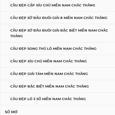
CẦU ĐẸP CẶP XÍU CHỦ MIỀN NAM CHẮC THẮNG
CẦU ĐẸP SỚ ĐẦU ĐUÔI GIẢI 8 MIỀN NAM CHẮC THẮNG
CẦU ĐẸP SỚ ĐẦU ĐUÔI GIẢI ĐẶC BIỆT MIỀN NAM CHẮC
THẮNG
CẦU ĐẸP SONG THỦ LÔ MIỀN NAM CHẮC THẮNG
CẦU ĐẸP XÍU CHỦ MIỀN NAM CHẮC THẮNG
CẦU ĐẸP GIẢI TÁM MIỀN NAM CHẮC THẮNG
CẦU ĐẸP ĐẶC BIỆT MIỀN NAM CHẮC THẮNG
CẦU ĐẸP LÔ 3 SỐ MIỀN NAM CHẮC THẮNG
SỔ MƠ