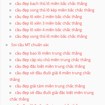
cầu đẹp bạch thủ lô miền bắc chắc thắng
cầu đẹp song thủ lô kép miền bắc chắc thắng
cầu đẹp lô xiên 2 miền bắc chắc thắng
cầu đẹp lô xiên 3 miền bắc chắc thắng
cầu đẹp lô xiên 4 miền bắc chắc thắng
cầu đẹp song thủ lô miền bắc chắc thắng
Soi cầu MT chuẩn xác
cầu đẹp bao lô miền trung chắc thắng
cầu đẹp cặp xíu chủ miền trung chắc thắng
cầu đẹp đặc biệt miền trung chắc thắng
cầu đẹp sớ đầu đuôi giải 8 miền trung chắc
thắng
cầu đẹp giải tám miền trung chắc thắng
cầu đẹp sớ đầu đuôi giải đặc biệt miền trung
chắc thắng