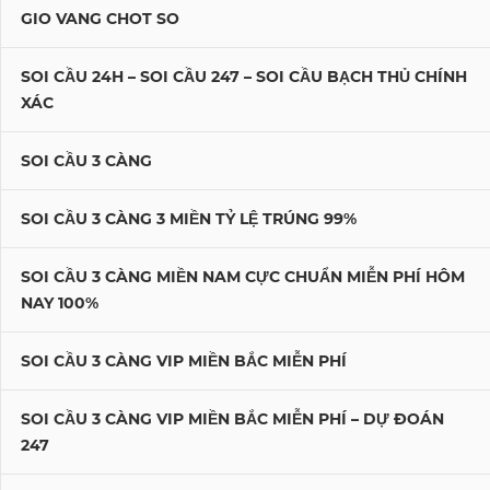
GIO VANG CHOT SO
SOI CẦU 24H – SOI CẦU 247 – SOI CẦU BẠCH THỦ CHÍNH
XÁC
SOI CẦU 3 CÀNG
SOI CẦU 3 CÀNG 3 MIỀN TỶ LỆ TRÚNG 99%
SOI CẦU 3 CÀNG MIỀN NAM CỰC CHUẨN MIỄN PHÍ HÔM
NAY 100%
SOI CẦU 3 CÀNG VIP MIỀN BẮC MIỄN PHÍ
SOI CẦU 3 CÀNG VIP MIỀN BẮC MIỄN PHÍ – DỰ ĐOÁN
247