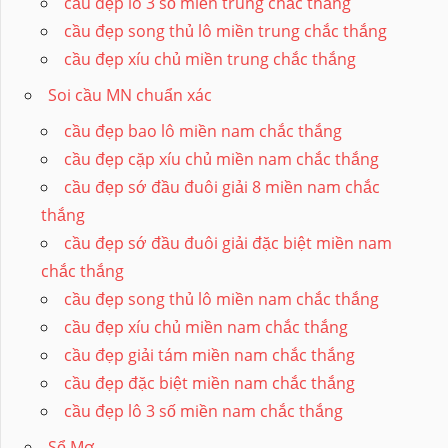
cầu đẹp lô 3 số miền trung chắc thắng
cầu đẹp song thủ lô miền trung chắc thắng
cầu đẹp xíu chủ miền trung chắc thắng
Soi cầu MN chuẩn xác
cầu đẹp bao lô miền nam chắc thắng
cầu đẹp cặp xíu chủ miền nam chắc thắng
cầu đẹp sớ đầu đuôi giải 8 miền nam chắc
thắng
cầu đẹp sớ đầu đuôi giải đặc biệt miền nam
chắc thắng
cầu đẹp song thủ lô miền nam chắc thắng
cầu đẹp xíu chủ miền nam chắc thắng
cầu đẹp giải tám miền nam chắc thắng
cầu đẹp đặc biệt miền nam chắc thắng
cầu đẹp lô 3 số miền nam chắc thắng
Sổ Mơ