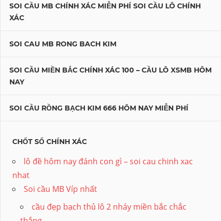
SOI CẦU MB CHÍNH XÁC MIỄN PHÍ SOI CẦU LÔ CHÍNH
XÁC
SOI CAU MB RONG BACH KIM
SOI CẦU MIỀN BẮC CHÍNH XÁC 100 – CẦU LÔ XSMB HÔM
NAY
SOI CẦU RỒNG BẠCH KIM 666 HÔM NAY MIỄN PHÍ
CHỐT SỐ CHÍNH XÁC
lô đề hôm nay đánh con gì – soi cau chinh xac
nhat
Soi cầu MB Víp nhất
cầu đẹp bạch thủ lô 2 nháy miền bắc chắc
thắng