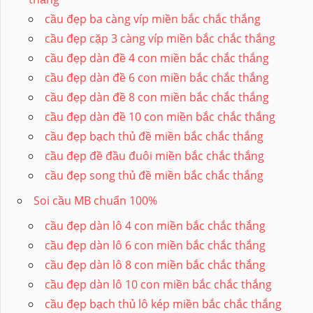
cầu đẹp ba càng víp miền bắc chắc thắng
cầu đẹp cặp 3 càng víp miền bắc chắc thắng
cầu đẹp dàn đề 4 con miền bắc chắc thắng
cầu đẹp dàn đề 6 con miền bắc chắc thắng
cầu đẹp dàn đề 8 con miền bắc chắc thắng
cầu đẹp dàn đề 10 con miền bắc chắc thắng
cầu đẹp bạch thủ đề miền bắc chắc thắng
cầu đẹp đề đầu đuôi miền bắc chắc thắng
cầu đẹp song thủ đề miền bắc chắc thắng
Soi cầu MB chuẩn 100%
cầu đẹp dàn lô 4 con miền bắc chắc thắng
cầu đẹp dàn lô 6 con miền bắc chắc thắng
cầu đẹp dàn lô 8 con miền bắc chắc thắng
cầu đẹp dàn lô 10 con miền bắc chắc thắng
cầu đẹp bạch thủ lô kép miền bắc chắc thắng