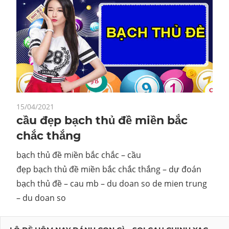
15/04/2021
cầu đẹp bạch thủ đề miền bắc
chắc thắng
bạch thủ đề miền bắc chắc – cầu
đẹp bạch thủ đề miền bắc chắc thắng – dự đoán
bạch thủ đề – cau mb – du doan so de mien trung
– du doan so