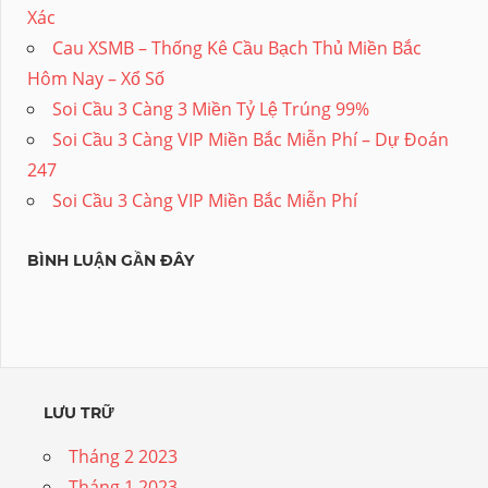
Xác
Cau XSMB – Thống Kê Cầu Bạch Thủ Miền Bắc
Hôm Nay – Xổ Số
Soi Cầu 3 Càng 3 Miền Tỷ Lệ Trúng 99%
Soi Cầu 3 Càng VIP Miền Bắc Miễn Phí – Dự Đoán
247
Soi Cầu 3 Càng VIP Miền Bắc Miễn Phí
BÌNH LUẬN GẦN ĐÂY
LƯU TRỮ
Tháng 2 2023
Tháng 1 2023