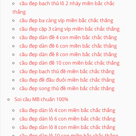
cầu đẹp bạch thủ lô 2 nháy miền bắc chắc
thắng
cầu đẹp ba càng víp miền bắc chắc thắng
cầu đẹp cặp 3 càng víp miền bắc chắc thắng
cầu đẹp dàn đề 4 con miền bắc chắc thắng
cầu đẹp dàn đề 6 con miền bắc chắc thắng
cầu đẹp dàn đề 8 con miền bắc chắc thắng
cầu đẹp dàn đề 10 con miền bắc chắc thắng
cầu đẹp bạch thủ đề miền bắc chắc thắng
cầu đẹp đề đầu đuôi miền bắc chắc thắng
cầu đẹp song thủ đề miền bắc chắc thắng
Soi cầu MB chuẩn 100%
cầu đẹp dàn lô 4 con miền bắc chắc thắng
cầu đẹp dàn lô 6 con miền bắc chắc thắng
cầu đẹp dàn lô 8 con miền bắc chắc thắng
cầu đẹp dàn lô 10 con miền bắc chắc thắng