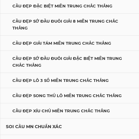
CẦU ĐẸP ĐẶC BIỆT MIỀN TRUNG CHẮC THẮNG
CẦU ĐẸP SỚ ĐẦU ĐUÔI GIẢI 8 MIỀN TRUNG CHẮC
THẮNG
CẦU ĐẸP GIẢI TÁM MIỀN TRUNG CHẮC THẮNG
CẦU ĐẸP SỚ ĐẦU ĐUÔI GIẢI ĐẶC BIỆT MIỀN TRUNG
CHẮC THẮNG
CẦU ĐẸP LÔ 3 SỐ MIỀN TRUNG CHẮC THẮNG
CẦU ĐẸP SONG THỦ LÔ MIỀN TRUNG CHẮC THẮNG
CẦU ĐẸP XÍU CHỦ MIỀN TRUNG CHẮC THẮNG
SOI CẦU MN CHUẨN XÁC