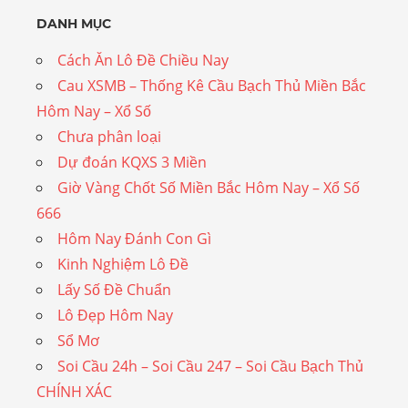
DANH MỤC
Cách Ăn Lô Đề Chiều Nay
Cau XSMB – Thống Kê Cầu Bạch Thủ Miền Bắc
Hôm Nay – Xổ Số
Chưa phân loại
Dự đoán KQXS 3 Miền
Giờ Vàng Chốt Số Miền Bắc Hôm Nay – Xổ Số
666
Hôm Nay Đánh Con Gì
Kinh Nghiệm Lô Đề
Lấy Số Đề Chuẩn
Lô Đẹp Hôm Nay
Sổ Mơ
Soi Cầu 24h – Soi Cầu 247 – Soi Cầu Bạch Thủ
CHÍNH XÁC