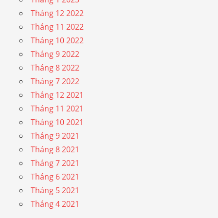
Tháng 12 2022
Tháng 11 2022
Tháng 10 2022
Tháng 9 2022
Tháng 8 2022
Tháng 7 2022
Tháng 12 2021
Tháng 11 2021
Tháng 10 2021
Tháng 9 2021
Tháng 8 2021
Tháng 7 2021
Tháng 6 2021
Tháng 5 2021
Tháng 4 2021