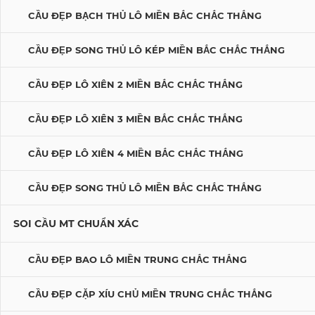
CẦU ĐẸP BẠCH THỦ LÔ MIỀN BẮC CHẮC THẮNG
CẦU ĐẸP SONG THỦ LÔ KÉP MIỀN BẮC CHẮC THẮNG
CẦU ĐẸP LÔ XIÊN 2 MIỀN BẮC CHẮC THẮNG
CẦU ĐẸP LÔ XIÊN 3 MIỀN BẮC CHẮC THẮNG
CẦU ĐẸP LÔ XIÊN 4 MIỀN BẮC CHẮC THẮNG
CẦU ĐẸP SONG THỦ LÔ MIỀN BẮC CHẮC THẮNG
SOI CẦU MT CHUẨN XÁC
CẦU ĐẸP BAO LÔ MIỀN TRUNG CHẮC THẮNG
CẦU ĐẸP CẶP XÍU CHỦ MIỀN TRUNG CHẮC THẮNG