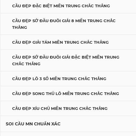
CẦU ĐẸP ĐẶC BIỆT MIỀN TRUNG CHẮC THẮNG
CẦU ĐẸP SỚ ĐẦU ĐUÔI GIẢI 8 MIỀN TRUNG CHẮC
THẮNG
CẦU ĐẸP GIẢI TÁM MIỀN TRUNG CHẮC THẮNG
CẦU ĐẸP SỚ ĐẦU ĐUÔI GIẢI ĐẶC BIỆT MIỀN TRUNG
CHẮC THẮNG
CẦU ĐẸP LÔ 3 SỐ MIỀN TRUNG CHẮC THẮNG
CẦU ĐẸP SONG THỦ LÔ MIỀN TRUNG CHẮC THẮNG
CẦU ĐẸP XÍU CHỦ MIỀN TRUNG CHẮC THẮNG
SOI CẦU MN CHUẨN XÁC