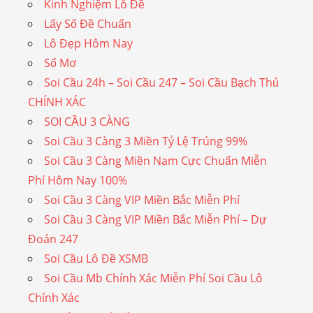
Kinh Nghiệm Lô Đề
Lấy Số Đề Chuẩn
Lô Đẹp Hôm Nay
Sổ Mơ
Soi Cầu 24h – Soi Cầu 247 – Soi Cầu Bạch Thủ
CHÍNH XÁC
SOI CẦU 3 CÀNG
Soi Cầu 3 Càng 3 Miền Tỷ Lệ Trúng 99%
Soi Cầu 3 Càng Miền Nam Cực Chuẩn Miễn
Phí Hôm Nay 100%
Soi Cầu 3 Càng VIP Miền Bắc Miễn Phí
Soi Cầu 3 Càng VIP Miền Bắc Miễn Phí – Dự
Đoán 247
Soi Cầu Lô Đề XSMB
Soi Cầu Mb Chính Xác Miễn Phí Soi Cầu Lô
Chính Xác