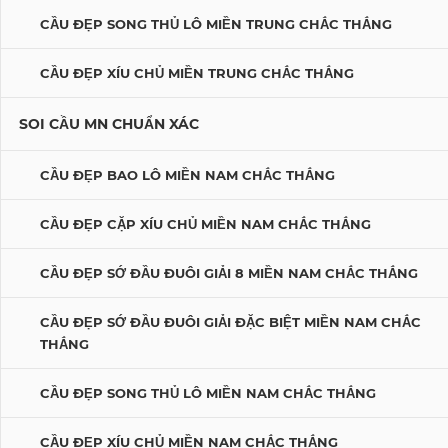
CẦU ĐẸP SONG THỦ LÔ MIỀN TRUNG CHẮC THẮNG
CẦU ĐẸP XÍU CHỦ MIỀN TRUNG CHẮC THẮNG
SOI CẦU MN CHUẨN XÁC
CẦU ĐẸP BAO LÔ MIỀN NAM CHẮC THẮNG
CẦU ĐẸP CẶP XÍU CHỦ MIỀN NAM CHẮC THẮNG
CẦU ĐẸP SỚ ĐẦU ĐUÔI GIẢI 8 MIỀN NAM CHẮC THẮNG
CẦU ĐẸP SỚ ĐẦU ĐUÔI GIẢI ĐẶC BIỆT MIỀN NAM CHẮC
THẮNG
CẦU ĐẸP SONG THỦ LÔ MIỀN NAM CHẮC THẮNG
CẦU ĐẸP XÍU CHỦ MIỀN NAM CHẮC THẮNG