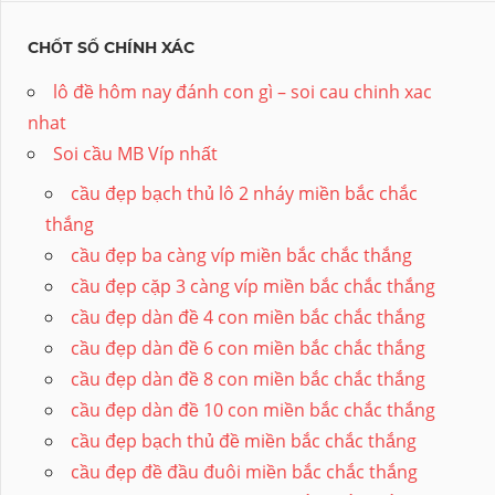
CHỐT SỐ CHÍNH XÁC
lô đề hôm nay đánh con gì – soi cau chinh xac
nhat
Soi cầu MB Víp nhất
cầu đẹp bạch thủ lô 2 nháy miền bắc chắc
thắng
cầu đẹp ba càng víp miền bắc chắc thắng
cầu đẹp cặp 3 càng víp miền bắc chắc thắng
cầu đẹp dàn đề 4 con miền bắc chắc thắng
cầu đẹp dàn đề 6 con miền bắc chắc thắng
cầu đẹp dàn đề 8 con miền bắc chắc thắng
cầu đẹp dàn đề 10 con miền bắc chắc thắng
cầu đẹp bạch thủ đề miền bắc chắc thắng
cầu đẹp đề đầu đuôi miền bắc chắc thắng