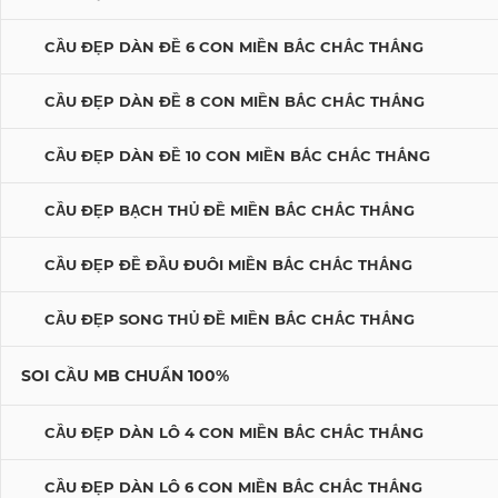
CẦU ĐẸP DÀN ĐỀ 6 CON MIỀN BẮC CHẮC THẮNG
CẦU ĐẸP DÀN ĐỀ 8 CON MIỀN BẮC CHẮC THẮNG
CẦU ĐẸP DÀN ĐỀ 10 CON MIỀN BẮC CHẮC THẮNG
CẦU ĐẸP BẠCH THỦ ĐỀ MIỀN BẮC CHẮC THẮNG
CẦU ĐẸP ĐỀ ĐẦU ĐUÔI MIỀN BẮC CHẮC THẮNG
CẦU ĐẸP SONG THỦ ĐỀ MIỀN BẮC CHẮC THẮNG
SOI CẦU MB CHUẨN 100%
CẦU ĐẸP DÀN LÔ 4 CON MIỀN BẮC CHẮC THẮNG
CẦU ĐẸP DÀN LÔ 6 CON MIỀN BẮC CHẮC THẮNG