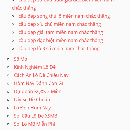
chắc thắng
cầu đẹp song thủ lô miền nam chắc thắng
cầu đẹp xíu chủ miền nam chắc thắng
cầu đẹp giải tám miền nam chắc thắng
cầu đẹp đặc biệt miền nam chắc thắng
cầu đẹp lô 3 số miền nam chắc thắng
Sổ Mơ
Kinh Nghiệm Lô Đề
Cách Ăn Lô Đề Chiều Nay
Hôm Nay Đánh Con Gì
Dự đoán KQXS 3 Miền
Lấy Số Đề Chuẩn
Lô Đẹp Hôm Nay
Soi Cầu Lô Đề XSMB
Soi Lô MB Miễn Phí