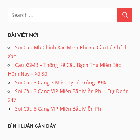
BÀI VIẾT MỚI
Soi Cầu Mb Chính Xác Miễn Phí Soi Cầu Lô Chính
Xác
Cau XSMB – Thống Kê Cầu Bạch Thủ Miền Bắc
Hôm Nay – Xổ Số
Soi Cầu 3 Càng 3 Miền Tỷ Lệ Trúng 99%
Soi Cầu 3 Càng VIP Miền Bắc Miễn Phí – Dự Đoán
247
Soi Cầu 3 Càng VIP Miền Bắc Miễn Phí
BÌNH LUẬN GẦN ĐÂY