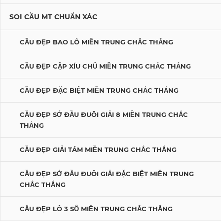
SOI CẦU MT CHUẨN XÁC
CẦU ĐẸP BAO LÔ MIỀN TRUNG CHẮC THẮNG
CẦU ĐẸP CẶP XÍU CHỦ MIỀN TRUNG CHẮC THẮNG
CẦU ĐẸP ĐẶC BIỆT MIỀN TRUNG CHẮC THẮNG
CẦU ĐẸP SỚ ĐẦU ĐUÔI GIẢI 8 MIỀN TRUNG CHẮC
THẮNG
CẦU ĐẸP GIẢI TÁM MIỀN TRUNG CHẮC THẮNG
CẦU ĐẸP SỚ ĐẦU ĐUÔI GIẢI ĐẶC BIỆT MIỀN TRUNG
CHẮC THẮNG
CẦU ĐẸP LÔ 3 SỐ MIỀN TRUNG CHẮC THẮNG