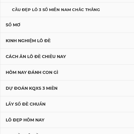
CẦU ĐẸP LÔ 3 SỐ MIỀN NAM CHẮC THẮNG
SỔ MƠ
KINH NGHIỆM LÔ ĐỀ
CÁCH ĂN LÔ ĐỀ CHIỀU NAY
HÔM NAY ĐÁNH CON GÌ
DỰ ĐOÁN KQXS 3 MIỀN
LẤY SỐ ĐỀ CHUẨN
LÔ ĐẸP HÔM NAY