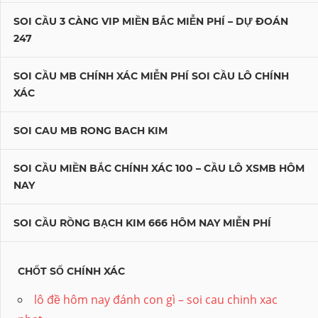
SOI CẦU 3 CÀNG VIP MIỀN BẮC MIỄN PHÍ – DỰ ĐOÁN
247
SOI CẦU MB CHÍNH XÁC MIỄN PHÍ SOI CẦU LÔ CHÍNH
XÁC
SOI CAU MB RONG BACH KIM
SOI CẦU MIỀN BẮC CHÍNH XÁC 100 – CẦU LÔ XSMB HÔM
NAY
SOI CẦU RỒNG BẠCH KIM 666 HÔM NAY MIỄN PHÍ
CHỐT SỐ CHÍNH XÁC
lô đề hôm nay đánh con gì – soi cau chinh xac