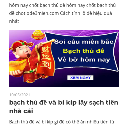
hôm nay chốt bạch thủ đề hôm nay chốt bạch thủ
đề chotlode3mien.com Cách tính lô đề hiệu quả
nhất
10/05/2021
bạch thủ đề và bí kíp lấy sạch tiền
nhà cái
Bạch thủ đề và bí kíp gì để có thể ăn nhiều tiền từ