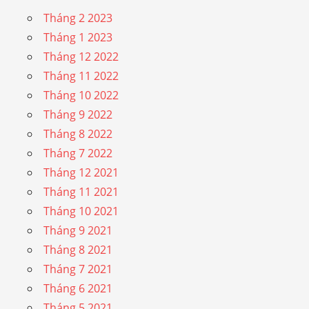
Tháng 2 2023
Tháng 1 2023
Tháng 12 2022
Tháng 11 2022
Tháng 10 2022
Tháng 9 2022
Tháng 8 2022
Tháng 7 2022
Tháng 12 2021
Tháng 11 2021
Tháng 10 2021
Tháng 9 2021
Tháng 8 2021
Tháng 7 2021
Tháng 6 2021
Tháng 5 2021