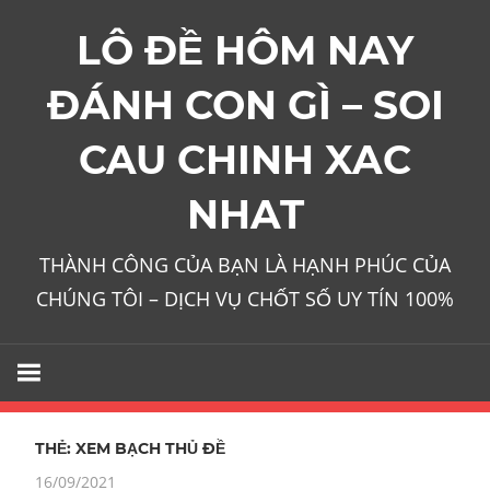
Skip
LÔ ĐỀ HÔM NAY
to
content
ĐÁNH CON GÌ – SOI
CAU CHINH XAC
NHAT
THÀNH CÔNG CỦA BẠN LÀ HẠNH PHÚC CỦA
CHÚNG TÔI – DỊCH VỤ CHỐT SỐ UY TÍN 100%
THẺ:
XEM BẠCH THỦ ĐỀ
16/09/2021