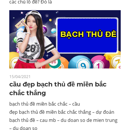
các chủ lô đề? Đó là
15/04/2021
cầu đẹp bạch thủ đề miền bắc
chắc thắng
bạch thủ đề miền bắc chắc – cầu
đẹp bạch thủ đề miền bắc chắc thắng – dự đoán
bạch thủ đề – cau mb – du doan so de mien trung
– du doan so