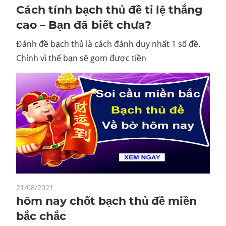
Cách tính bạch thủ đề tỉ lệ thắng
cao – Bạn đã biết chưa?
Đánh đề bạch thủ là cách đánh duy nhất 1 số đề.
Chính vì thế bạn sẽ gom được tiền
21/08/2021
hôm nay chốt bạch thủ đề miền
bắc chắc