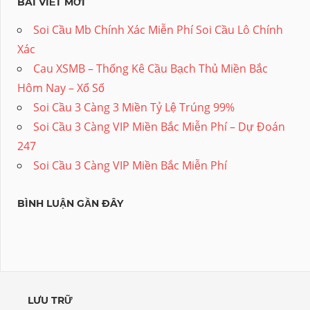
BÀI VIẾT MỚI
Soi Cầu Mb Chính Xác Miễn Phí Soi Cầu Lô Chính
Xác
Cau XSMB – Thống Kê Cầu Bạch Thủ Miền Bắc
Hôm Nay – Xổ Số
Soi Cầu 3 Càng 3 Miền Tỷ Lệ Trúng 99%
Soi Cầu 3 Càng VIP Miền Bắc Miễn Phí – Dự Đoán
247
Soi Cầu 3 Càng VIP Miền Bắc Miễn Phí
BÌNH LUẬN GẦN ĐÂY
LƯU TRỮ