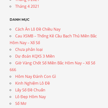
Tháng 4 2021
DANH MỤC
Cách Ăn Lô Đề Chiều Nay
Cau XSMB – Thống Kê Cầu Bạch Thủ Miền Bắc
Hôm Nay – Xổ Số
Chưa phân loại
Dự đoán KQXS 3 Miền
Giờ Vàng Chốt Số Miền Bắc Hôm Nay – Xổ Số
666
Hôm Nay Đánh Con Gì
Kinh Nghiệm Lô Đề
Lấy Số Đề Chuẩn
Lô Đẹp Hôm Nay
Sổ Mơ