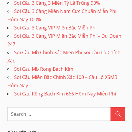
Soi Cầu 3 Càng 3 Miền Tỷ Lệ Trúng 99%
Soi Cầu 3 Càng Miền Nam Cực Chuẩn Miễn Phí
Hôm Nay 100%
Soi Cầu 3 Càng VIP Miền Bắc Miễn Phí
Soi Cầu 3 Càng VIP Miền Bắc Miễn Phí – Dự Đoán
247
Soi Cầu Mb Chính Xác Miễn Phí Soi Cầu Lô Chính
Xác
Soi Cau Mb Rong Bach Kim
Soi Cầu Miền Bắc Chính Xác 100 – Cầu Lô XSMB
Hôm Nay
Soi Cầu Rồng Bạch Kim 666 Hôm Nay Miễn Phí