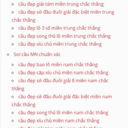
cầu đẹp giải tám miền trung chắc thắng
cầu đẹp sớ đầu đuôi giải đặc biệt miền trung
chắc thắng
cầu đẹp lô 3 số miền trung chắc thắng
cầu đẹp song thủ lô miền trung chắc thắng
cầu đẹp xíu chủ miền trung chắc thắng
Soi cầu MN chuẩn xác
cầu đẹp bao lô miền nam chắc thắng
cầu đẹp cặp xíu chủ miền nam chắc thắng
cầu đẹp sớ đầu đuôi giải 8 miền nam chắc
thắng
cầu đẹp sớ đầu đuôi giải đặc biệt miền nam
chắc thắng
cầu đẹp song thủ lô miền nam chắc thắng
cầu đẹp xíu chủ miền nam chắc thắng