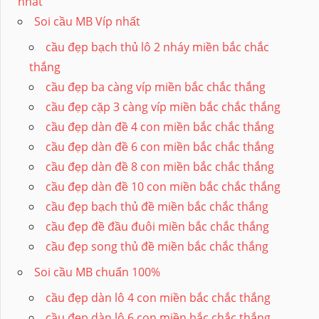
nhat
Soi cầu MB Víp nhất
cầu đẹp bạch thủ lô 2 nháy miền bắc chắc
thắng
cầu đẹp ba càng víp miền bắc chắc thắng
cầu đẹp cặp 3 càng víp miền bắc chắc thắng
cầu đẹp dàn đề 4 con miền bắc chắc thắng
cầu đẹp dàn đề 6 con miền bắc chắc thắng
cầu đẹp dàn đề 8 con miền bắc chắc thắng
cầu đẹp dàn đề 10 con miền bắc chắc thắng
cầu đẹp bạch thủ đề miền bắc chắc thắng
cầu đẹp đề đầu đuôi miền bắc chắc thắng
cầu đẹp song thủ đề miền bắc chắc thắng
Soi cầu MB chuẩn 100%
cầu đẹp dàn lô 4 con miền bắc chắc thắng
cầu đẹp dàn lô 6 con miền bắc chắc thắng