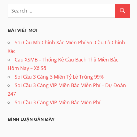
BÀI VIẾT MỚI
Soi Cầu Mb Chính Xác Miễn Phí Soi Cầu Lô Chính
Xác
Cau XSMB – Thống Kê Cầu Bạch Thủ Miền Bắc
Hôm Nay – Xổ Số
Soi Cầu 3 Càng 3 Miền Tỷ Lệ Trúng 99%
Soi Cầu 3 Càng VIP Miền Bắc Miễn Phí – Dự Đoán
247
Soi Cầu 3 Càng VIP Miền Bắc Miễn Phí
BÌNH LUẬN GẦN ĐÂY