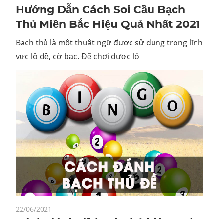
Hướng Dẫn Cách Soi Cầu Bạch
Thủ Miền Bắc Hiệu Quả Nhất 2021
Bạch thủ là một thuật ngữ được sử dụng trong lĩnh
vực lô đề, cờ bạc. Để chơi được lô
22/06/2021