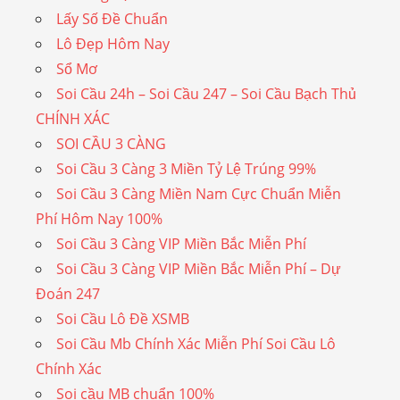
Lấy Số Đề Chuẩn
Lô Đẹp Hôm Nay
Sổ Mơ
Soi Cầu 24h – Soi Cầu 247 – Soi Cầu Bạch Thủ
CHÍNH XÁC
SOI CẦU 3 CÀNG
Soi Cầu 3 Càng 3 Miền Tỷ Lệ Trúng 99%
Soi Cầu 3 Càng Miền Nam Cực Chuẩn Miễn
Phí Hôm Nay 100%
Soi Cầu 3 Càng VIP Miền Bắc Miễn Phí
Soi Cầu 3 Càng VIP Miền Bắc Miễn Phí – Dự
Đoán 247
Soi Cầu Lô Đề XSMB
Soi Cầu Mb Chính Xác Miễn Phí Soi Cầu Lô
Chính Xác
Soi cầu MB chuẩn 100%