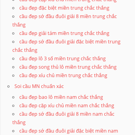
cầu đẹp đặc biệt miền trung chắc thắng
cầu đẹp sớ đầu đuôi giải 8 miền trung chắc
thắng
cầu đẹp giải tám miền trung chắc thắng
cầu đẹp sớ đầu đuôi giải đặc biệt miền trung
chắc thắng
cầu đẹp lô 3 số miền trung chắc thắng
cầu đẹp song thủ lô miền trung chắc thắng
cầu đẹp xíu chủ miền trung chắc thắng
Soi cầu MN chuẩn xác
cầu đẹp bao lô miền nam chắc thắng
cầu đẹp cặp xíu chủ miền nam chắc thắng
cầu đẹp sớ đầu đuôi giải 8 miền nam chắc
thắng
cầu đẹp sớ đầu đuôi giải đặc biệt miền nam