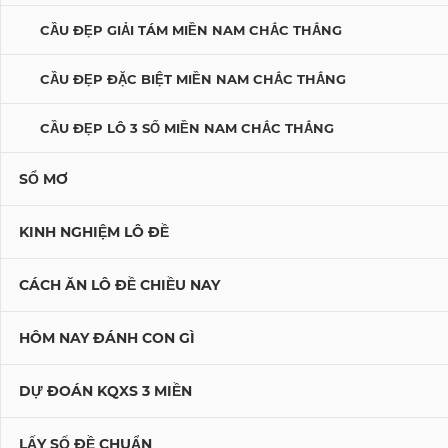
CẦU ĐẸP GIẢI TÁM MIỀN NAM CHẮC THẮNG
CẦU ĐẸP ĐẶC BIỆT MIỀN NAM CHẮC THẮNG
CẦU ĐẸP LÔ 3 SỐ MIỀN NAM CHẮC THẮNG
SỔ MƠ
KINH NGHIỆM LÔ ĐỀ
CÁCH ĂN LÔ ĐỀ CHIỀU NAY
HÔM NAY ĐÁNH CON GÌ
DỰ ĐOÁN KQXS 3 MIỀN
LẤY SỐ ĐỀ CHUẨN