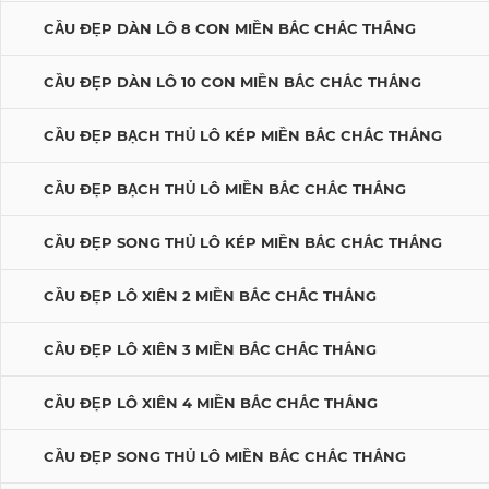
CẦU ĐẸP DÀN LÔ 8 CON MIỀN BẮC CHẮC THẮNG
CẦU ĐẸP DÀN LÔ 10 CON MIỀN BẮC CHẮC THẮNG
CẦU ĐẸP BẠCH THỦ LÔ KÉP MIỀN BẮC CHẮC THẮNG
CẦU ĐẸP BẠCH THỦ LÔ MIỀN BẮC CHẮC THẮNG
CẦU ĐẸP SONG THỦ LÔ KÉP MIỀN BẮC CHẮC THẮNG
CẦU ĐẸP LÔ XIÊN 2 MIỀN BẮC CHẮC THẮNG
CẦU ĐẸP LÔ XIÊN 3 MIỀN BẮC CHẮC THẮNG
CẦU ĐẸP LÔ XIÊN 4 MIỀN BẮC CHẮC THẮNG
CẦU ĐẸP SONG THỦ LÔ MIỀN BẮC CHẮC THẮNG