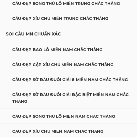
CẦU ĐẸP SONG THỦ LÔ MIỀN TRUNG CHẮC THẮNG
CẦU ĐẸP XÍU CHỦ MIỀN TRUNG CHẮC THẮNG
SOI CẦU MN CHUẨN XÁC
CẦU ĐẸP BAO LÔ MIỀN NAM CHẮC THẮNG
CẦU ĐẸP CẶP XÍU CHỦ MIỀN NAM CHẮC THẮNG
CẦU ĐẸP SỚ ĐẦU ĐUÔI GIẢI 8 MIỀN NAM CHẮC THẮNG
CẦU ĐẸP SỚ ĐẦU ĐUÔI GIẢI ĐẶC BIỆT MIỀN NAM CHẮC
THẮNG
CẦU ĐẸP SONG THỦ LÔ MIỀN NAM CHẮC THẮNG
CẦU ĐẸP XÍU CHỦ MIỀN NAM CHẮC THẮNG