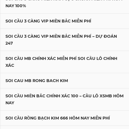
NAY 100%
SOI CẦU 3 CÀNG VIP MIỀN BẮC MIỄN PHÍ
SOI CẦU 3 CÀNG VIP MIỀN BẮC MIỄN PHÍ – DỰ ĐOÁN
247
SOI CẦU MB CHÍNH XÁC MIỄN PHÍ SOI CẦU LÔ CHÍNH
XÁC
SOI CAU MB RONG BACH KIM
SOI CẦU MIỀN BẮC CHÍNH XÁC 100 – CẦU LÔ XSMB HÔM
NAY
SOI CẦU RỒNG BẠCH KIM 666 HÔM NAY MIỄN PHÍ