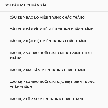
SOI CẦU MT CHUẨN XÁC
CẦU ĐẸP BAO LÔ MIỀN TRUNG CHẮC THẮNG
CẦU ĐẸP CẶP XÍU CHỦ MIỀN TRUNG CHẮC THẮNG
CẦU ĐẸP ĐẶC BIỆT MIỀN TRUNG CHẮC THẮNG
CẦU ĐẸP SỚ ĐẦU ĐUÔI GIẢI 8 MIỀN TRUNG CHẮC
THẮNG
CẦU ĐẸP GIẢI TÁM MIỀN TRUNG CHẮC THẮNG
CẦU ĐẸP SỚ ĐẦU ĐUÔI GIẢI ĐẶC BIỆT MIỀN TRUNG
CHẮC THẮNG
CẦU ĐẸP LÔ 3 SỐ MIỀN TRUNG CHẮC THẮNG