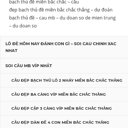
bạch thủ đề miền bắc chắc – cầu
đẹp bạch thủ đề miền bắc chắc thắng – dự đoán
bạch thủ đề – cau mb – du doan so de mien trung
– du doan so
LÔ ĐỀ HÔM NAY ĐÁNH CON GÌ – SOI CAU CHINH XAC
NHAT
SOI CẦU MB VÍP NHẤT
CẦU ĐẸP BẠCH THỦ LÔ 2 NHÁY MIỀN BẮC CHẮC THẮNG
CẦU ĐẸP BA CÀNG VÍP MIỀN BẮC CHẮC THẮNG
CẦU ĐẸP CẶP 3 CÀNG VÍP MIỀN BẮC CHẮC THẮNG
CẦU ĐẸP DÀN ĐỀ 4 CON MIỀN BẮC CHẮC THẮNG