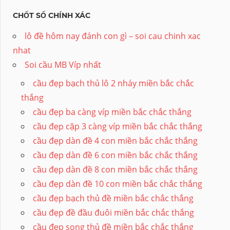
CHỐT SỐ CHÍNH XÁC
lô đề hôm nay đánh con gì – soi cau chinh xac
nhat
Soi cầu MB Víp nhất
cầu đẹp bạch thủ lô 2 nháy miền bắc chắc
thắng
cầu đẹp ba càng víp miền bắc chắc thắng
cầu đẹp cặp 3 càng víp miền bắc chắc thắng
cầu đẹp dàn đề 4 con miền bắc chắc thắng
cầu đẹp dàn đề 6 con miền bắc chắc thắng
cầu đẹp dàn đề 8 con miền bắc chắc thắng
cầu đẹp dàn đề 10 con miền bắc chắc thắng
cầu đẹp bạch thủ đề miền bắc chắc thắng
cầu đẹp đề đầu đuôi miền bắc chắc thắng
cầu đẹp song thủ đề miền bắc chắc thắng