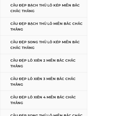
CẦU ĐẸP BẠCH THỦ LÔ KÉP MIỀN BẮC
CHẮC THẮNG
CẦU ĐẸP BẠCH THỦ LÔ MIỀN BẮC CHẮC
THẮNG
CẦU ĐẸP SONG THỦ LÔ KÉP MIỀN BẮC
CHẮC THẮNG
CẦU ĐẸP LÔ XIÊN 2 MIỀN BẮC CHẮC
THẮNG
CẦU ĐẸP LÔ XIÊN 3 MIỀN BẮC CHẮC
THẮNG
CẦU ĐẸP LÔ XIÊN 4 MIỀN BẮC CHẮC
THẮNG
CẦU ĐẸP SONG THỦ LÔ MIỀN BẮC CHẮC