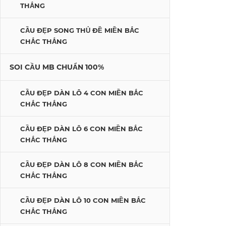
THẮNG
CẦU ĐẸP SONG THỦ ĐỀ MIỀN BẮC
CHẮC THẮNG
SOI CẦU MB CHUẨN 100%
CẦU ĐẸP DÀN LÔ 4 CON MIỀN BẮC
CHẮC THẮNG
CẦU ĐẸP DÀN LÔ 6 CON MIỀN BẮC
CHẮC THẮNG
CẦU ĐẸP DÀN LÔ 8 CON MIỀN BẮC
CHẮC THẮNG
CẦU ĐẸP DÀN LÔ 10 CON MIỀN BẮC
CHẮC THẮNG