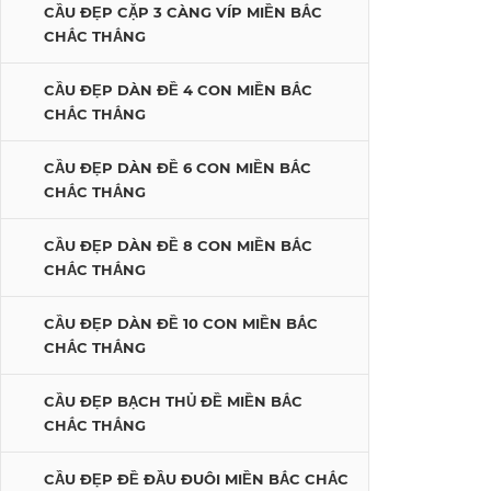
CẦU ĐẸP CẶP 3 CÀNG VÍP MIỀN BẮC
CHẮC THẮNG
CẦU ĐẸP DÀN ĐỀ 4 CON MIỀN BẮC
CHẮC THẮNG
CẦU ĐẸP DÀN ĐỀ 6 CON MIỀN BẮC
CHẮC THẮNG
CẦU ĐẸP DÀN ĐỀ 8 CON MIỀN BẮC
CHẮC THẮNG
CẦU ĐẸP DÀN ĐỀ 10 CON MIỀN BẮC
CHẮC THẮNG
CẦU ĐẸP BẠCH THỦ ĐỀ MIỀN BẮC
CHẮC THẮNG
CẦU ĐẸP ĐỀ ĐẦU ĐUÔI MIỀN BẮC CHẮC