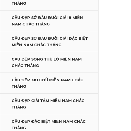
THẮNG
CẦU ĐẸP SỚ ĐẦU ĐUÔI GIẢI 8 MIỀN
NAM CHẮC THẮNG
CẦU ĐẸP SỚ ĐẦU ĐUÔI GIẢI ĐẶC BIỆT
MIỀN NAM CHẮC THẮNG
CẦU ĐẸP SONG THỦ LÔ MIỀN NAM
CHẮC THẮNG
CẦU ĐẸP XÍU CHỦ MIỀN NAM CHẮC
THẮNG
CẦU ĐẸP GIẢI TÁM MIỀN NAM CHẮC
THẮNG
CẦU ĐẸP ĐẶC BIỆT MIỀN NAM CHẮC
THẮNG