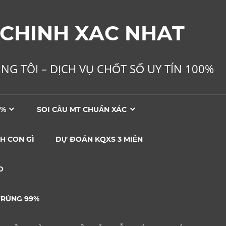
 CHINH XAC NHAT
 TÔI – DỊCH VỤ CHỐT SỐ UY TÍN 100%
0%
SOI CẦU MT CHUẨN XÁC
H CON GÌ
DỰ ĐOÁN KQXS 3 MIỀN
O
 TRÚNG 99%