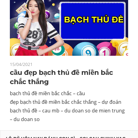
15/04/2021
cầu đẹp bạch thủ đề miền bắc
chắc thắng
bạch thủ đề miền bắc chắc – cầu
đẹp bạch thủ đề miền bắc chắc thắng – dự đoán
bạch thủ đề – cau mb – du doan so de mien trung
– du doan so