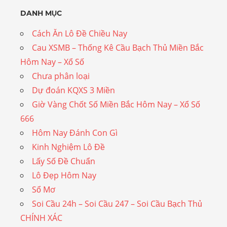
DANH MỤC
Cách Ăn Lô Đề Chiều Nay
Cau XSMB – Thống Kê Cầu Bạch Thủ Miền Bắc
Hôm Nay – Xổ Số
Chưa phân loại
Dự đoán KQXS 3 Miền
Giờ Vàng Chốt Số Miền Bắc Hôm Nay – Xổ Số
666
Hôm Nay Đánh Con Gì
Kinh Nghiệm Lô Đề
Lấy Số Đề Chuẩn
Lô Đẹp Hôm Nay
Sổ Mơ
Soi Cầu 24h – Soi Cầu 247 – Soi Cầu Bạch Thủ
CHÍNH XÁC