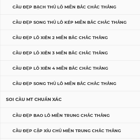
CẦU ĐẸP BẠCH THỦ LÔ MIỀN BẮC CHẮC THẮNG
CẦU ĐẸP SONG THỦ LÔ KÉP MIỀN BẮC CHẮC THẮNG
CẦU ĐẸP LÔ XIÊN 2 MIỀN BẮC CHẮC THẮNG
CẦU ĐẸP LÔ XIÊN 3 MIỀN BẮC CHẮC THẮNG
CẦU ĐẸP LÔ XIÊN 4 MIỀN BẮC CHẮC THẮNG
CẦU ĐẸP SONG THỦ LÔ MIỀN BẮC CHẮC THẮNG
SOI CẦU MT CHUẨN XÁC
CẦU ĐẸP BAO LÔ MIỀN TRUNG CHẮC THẮNG
CẦU ĐẸP CẶP XÍU CHỦ MIỀN TRUNG CHẮC THẮNG