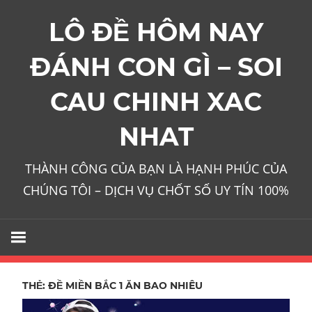
Skip
LÔ ĐỀ HÔM NAY
to
content
ĐÁNH CON GÌ – SOI
CAU CHINH XAC
NHAT
THÀNH CÔNG CỦA BẠN LÀ HẠNH PHÚC CỦA
CHÚNG TÔI – DỊCH VỤ CHỐT SỐ UY TÍN 100%
THẺ:
ĐỀ MIỀN BẮC 1 ĂN BAO NHIÊU