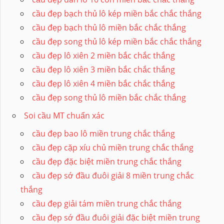
cầu đẹp bạch thủ lô kép miền bắc chắc thắng
cầu đẹp bạch thủ lô miền bắc chắc thắng
cầu đẹp song thủ lô kép miền bắc chắc thắng
cầu đẹp lô xiên 2 miền bắc chắc thắng
cầu đẹp lô xiên 3 miền bắc chắc thắng
cầu đẹp lô xiên 4 miền bắc chắc thắng
cầu đẹp song thủ lô miền bắc chắc thắng
Soi cầu MT chuẩn xác
cầu đẹp bao lô miền trung chắc thắng
cầu đẹp cặp xíu chủ miền trung chắc thắng
cầu đẹp đặc biệt miền trung chắc thắng
cầu đẹp sớ đầu đuôi giải 8 miền trung chắc
thắng
cầu đẹp giải tám miền trung chắc thắng
cầu đẹp sớ đầu đuôi giải đặc biệt miền trung