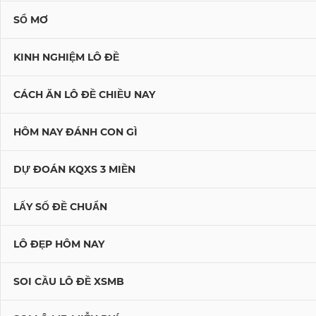
SỔ MƠ
KINH NGHIỆM LÔ ĐỀ
CÁCH ĂN LÔ ĐỀ CHIỀU NAY
HÔM NAY ĐÁNH CON GÌ
DỰ ĐOÁN KQXS 3 MIỀN
LẤY SỐ ĐỀ CHUẨN
LÔ ĐẸP HÔM NAY
SOI CẦU LÔ ĐỀ XSMB