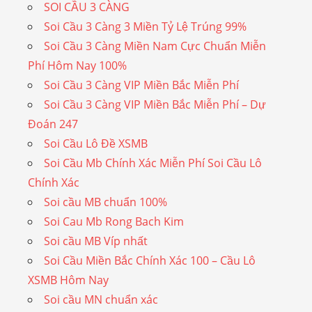
SOI CẦU 3 CÀNG
Soi Cầu 3 Càng 3 Miền Tỷ Lệ Trúng 99%
Soi Cầu 3 Càng Miền Nam Cực Chuẩn Miễn
Phí Hôm Nay 100%
Soi Cầu 3 Càng VIP Miền Bắc Miễn Phí
Soi Cầu 3 Càng VIP Miền Bắc Miễn Phí – Dự
Đoán 247
Soi Cầu Lô Đề XSMB
Soi Cầu Mb Chính Xác Miễn Phí Soi Cầu Lô
Chính Xác
Soi cầu MB chuẩn 100%
Soi Cau Mb Rong Bach Kim
Soi cầu MB Víp nhất
Soi Cầu Miền Bắc Chính Xác 100 – Cầu Lô
XSMB Hôm Nay
Soi cầu MN chuẩn xác