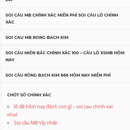
SOI CẦU MB CHÍNH XÁC MIỄN PHÍ SOI CẦU LÔ CHÍNH
XÁC
SOI CAU MB RONG BACH KIM
SOI CẦU MIỀN BẮC CHÍNH XÁC 100 – CẦU LÔ XSMB HÔM
NAY
SOI CẦU RỒNG BẠCH KIM 666 HÔM NAY MIỄN PHÍ
CHỐT SỐ CHÍNH XÁC
lô đề hôm nay đánh con gì – soi cau chinh xac
nhat
Soi cầu MB Víp nhất