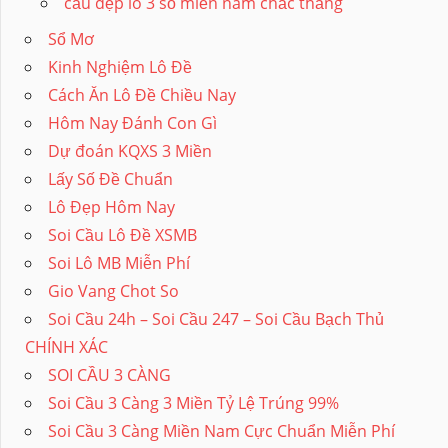
cầu đẹp lô 3 số miền nam chắc thắng
Sổ Mơ
Kinh Nghiệm Lô Đề
Cách Ăn Lô Đề Chiều Nay
Hôm Nay Đánh Con Gì
Dự đoán KQXS 3 Miền
Lấy Số Đề Chuẩn
Lô Đẹp Hôm Nay
Soi Cầu Lô Đề XSMB
Soi Lô MB Miễn Phí
Gio Vang Chot So
Soi Cầu 24h – Soi Cầu 247 – Soi Cầu Bạch Thủ
CHÍNH XÁC
SOI CẦU 3 CÀNG
Soi Cầu 3 Càng 3 Miền Tỷ Lệ Trúng 99%
Soi Cầu 3 Càng Miền Nam Cực Chuẩn Miễn Phí