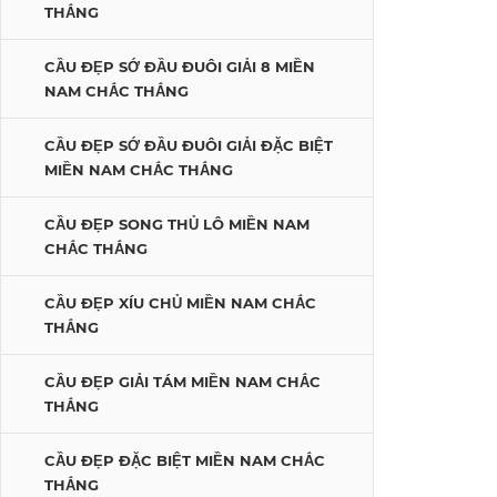
THẮNG
CẦU ĐẸP SỚ ĐẦU ĐUÔI GIẢI 8 MIỀN
NAM CHẮC THẮNG
CẦU ĐẸP SỚ ĐẦU ĐUÔI GIẢI ĐẶC BIỆT
MIỀN NAM CHẮC THẮNG
CẦU ĐẸP SONG THỦ LÔ MIỀN NAM
CHẮC THẮNG
CẦU ĐẸP XÍU CHỦ MIỀN NAM CHẮC
THẮNG
CẦU ĐẸP GIẢI TÁM MIỀN NAM CHẮC
THẮNG
CẦU ĐẸP ĐẶC BIỆT MIỀN NAM CHẮC
THẮNG