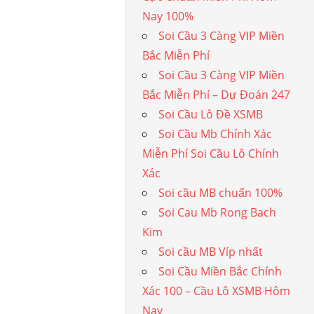
Nay 100%
Soi Cầu 3 Càng VIP Miền
Bắc Miễn Phí
Soi Cầu 3 Càng VIP Miền
Bắc Miễn Phí – Dự Đoán 247
Soi Cầu Lô Đề XSMB
Soi Cầu Mb Chính Xác
Miễn Phí Soi Cầu Lô Chính
Xác
Soi cầu MB chuẩn 100%
Soi Cau Mb Rong Bach
Kim
Soi cầu MB Víp nhất
Soi Cầu Miền Bắc Chính
Xác 100 – Cầu Lô XSMB Hôm
Nay