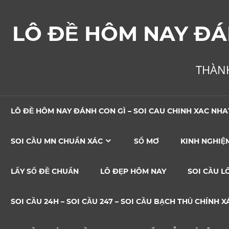
Skip
to
LÔ ĐỀ HÔM NAY ĐÁN
content
THÀNH
LÔ ĐỀ HÔM NAY ĐÁNH CON GÌ – SOI CAU CHINH XAC NHA
SOI CẦU MN CHUẨN XÁC
SỔ MƠ
KINH NGHIỆ
LẤY SỐ ĐỀ CHUẨN
LÔ ĐẸP HÔM NAY
SOI CẦU L
SOI CẦU 24H – SOI CẦU 247 – SOI CẦU BẠCH THỦ CHÍNH X