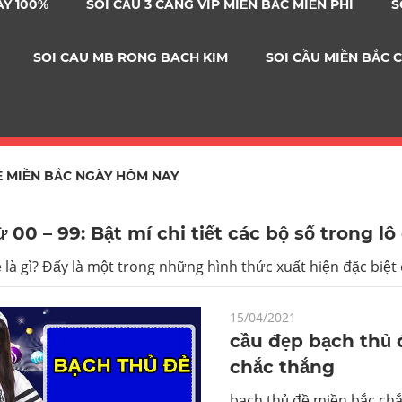
AY 100%
SOI CẦU 3 CÀNG VIP MIỀN BẮC MIỄN PHÍ
S
SOI CAU MB RONG BACH KIM
SOI CẦU MIỀN BẮC 
Ề MIỀN BẮC NGÀY HÔM NAY
ừ 00 – 99: Bật mí chi tiết các bộ số trong lô
ề là gì? Đấy là một trong những hình thức xuất hiện đặc biệt
15/04/2021
cầu đẹp bạch thủ 
chắc thắng
bạch thủ đề miền bắc chắ