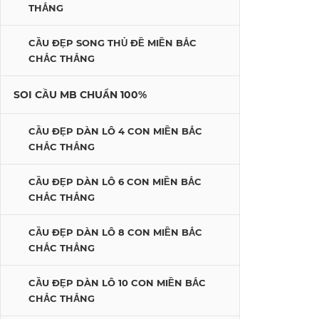
THẮNG
CẦU ĐẸP SONG THỦ ĐỀ MIỀN BẮC
CHẮC THẮNG
SOI CẦU MB CHUẨN 100%
CẦU ĐẸP DÀN LÔ 4 CON MIỀN BẮC
CHẮC THẮNG
CẦU ĐẸP DÀN LÔ 6 CON MIỀN BẮC
CHẮC THẮNG
CẦU ĐẸP DÀN LÔ 8 CON MIỀN BẮC
CHẮC THẮNG
CẦU ĐẸP DÀN LÔ 10 CON MIỀN BẮC
CHẮC THẮNG