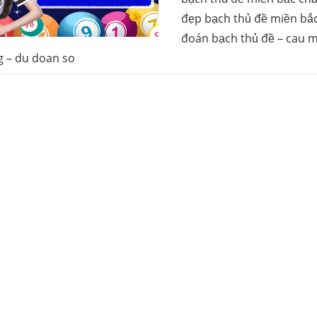
đẹp bạch thủ đề miền bắc
đoán bạch thủ đề – cau m
g – du doan so