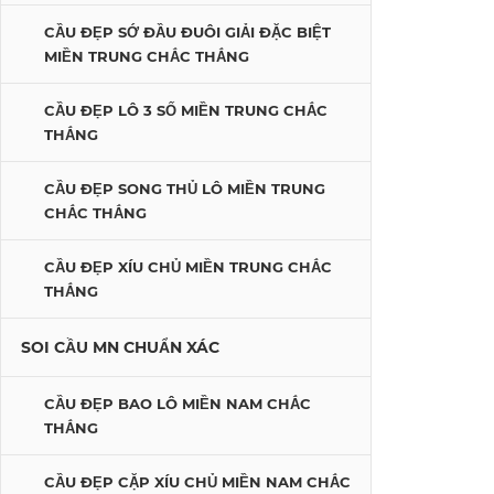
CẦU ĐẸP SỚ ĐẦU ĐUÔI GIẢI ĐẶC BIỆT
MIỀN TRUNG CHẮC THẮNG
CẦU ĐẸP LÔ 3 SỐ MIỀN TRUNG CHẮC
THẮNG
CẦU ĐẸP SONG THỦ LÔ MIỀN TRUNG
CHẮC THẮNG
CẦU ĐẸP XÍU CHỦ MIỀN TRUNG CHẮC
THẮNG
SOI CẦU MN CHUẨN XÁC
CẦU ĐẸP BAO LÔ MIỀN NAM CHẮC
THẮNG
CẦU ĐẸP CẶP XÍU CHỦ MIỀN NAM CHẮC