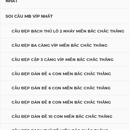
viết
NHAT
SOI CẦU MB VÍP NHẤT
CẦU ĐẸP BẠCH THỦ LÔ 2 NHÁY MIỀN BẮC CHẮC THẮNG
CẦU ĐẸP BA CÀNG VÍP MIỀN BẮC CHẮC THẮNG
CẦU ĐẸP CẶP 3 CÀNG VÍP MIỀN BẮC CHẮC THẮNG
CẦU ĐẸP DÀN ĐỀ 4 CON MIỀN BẮC CHẮC THẮNG
CẦU ĐẸP DÀN ĐỀ 6 CON MIỀN BẮC CHẮC THẮNG
CẦU ĐẸP DÀN ĐỀ 8 CON MIỀN BẮC CHẮC THẮNG
CẦU ĐẸP DÀN ĐỀ 10 CON MIỀN BẮC CHẮC THẮNG