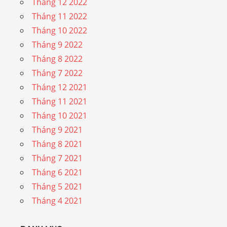
Tháng 12 2022
Tháng 11 2022
Tháng 10 2022
Tháng 9 2022
Tháng 8 2022
Tháng 7 2022
Tháng 12 2021
Tháng 11 2021
Tháng 10 2021
Tháng 9 2021
Tháng 8 2021
Tháng 7 2021
Tháng 6 2021
Tháng 5 2021
Tháng 4 2021