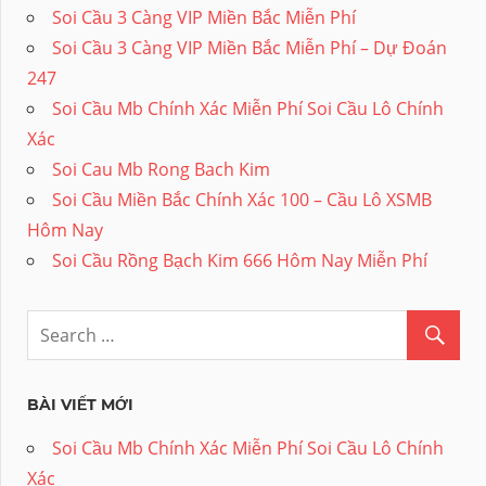
Soi Cầu 3 Càng VIP Miền Bắc Miễn Phí
Soi Cầu 3 Càng VIP Miền Bắc Miễn Phí – Dự Đoán
247
Soi Cầu Mb Chính Xác Miễn Phí Soi Cầu Lô Chính
Xác
Soi Cau Mb Rong Bach Kim
Soi Cầu Miền Bắc Chính Xác 100 – Cầu Lô XSMB
Hôm Nay
Soi Cầu Rồng Bạch Kim 666 Hôm Nay Miễn Phí
BÀI VIẾT MỚI
Soi Cầu Mb Chính Xác Miễn Phí Soi Cầu Lô Chính
Xác