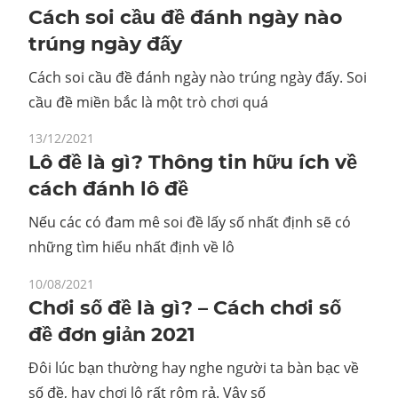
Cách soi cầu đề đánh ngày nào
trúng ngày đấy
Cách soi cầu đề đánh ngày nào trúng ngày đấy. Soi
cầu đề miền bắc là một trò chơi quá
13/12/2021
Lô đề là gì? Thông tin hữu ích về
cách đánh lô đề
Nếu các có đam mê soi đề lấy số nhất định sẽ có
những tìm hiểu nhất định về lô
10/08/2021
Chơi số đề là gì? – Cách chơi số
đề đơn giản 2021
Đôi lúc bạn thường hay nghe người ta bàn bạc về
số đề, hay chơi lô rất rôm rả. Vậy số