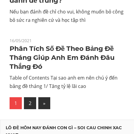
đánh đề trúng?
Nếu bạn đánh đề chỉ cho vui, không muốn bỏ công
bỏ sức ra nghiên cứ và học tập thì
16/05/2021
Phân Tích Số Đề Theo Bảng Đề
Tháng Giúp Anh Em Đánh Đâu
Thắng Đó
Table of Contents Tại sao anh em nên chú ý đến
bảng đề tháng 1/ Tăng tỷ lệ lãi cao
Phân
Next
1
2
»
Posts
trang
bài
LÔ ĐỀ HÔM NAY ĐÁNH CON GÌ – SOI CAU CHINH XAC