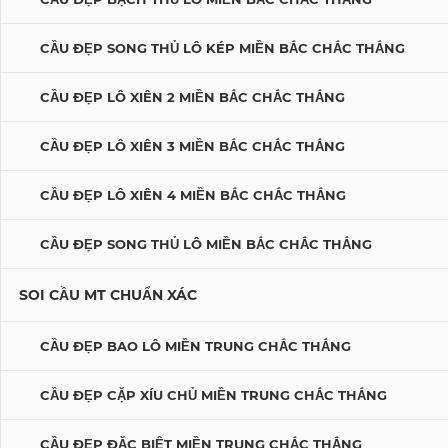
CẦU ĐẸP SONG THỦ LÔ KÉP MIỀN BẮC CHẮC THẮNG
CẦU ĐẸP LÔ XIÊN 2 MIỀN BẮC CHẮC THẮNG
CẦU ĐẸP LÔ XIÊN 3 MIỀN BẮC CHẮC THẮNG
CẦU ĐẸP LÔ XIÊN 4 MIỀN BẮC CHẮC THẮNG
CẦU ĐẸP SONG THỦ LÔ MIỀN BẮC CHẮC THẮNG
SOI CẦU MT CHUẨN XÁC
CẦU ĐẸP BAO LÔ MIỀN TRUNG CHẮC THẮNG
CẦU ĐẸP CẶP XÍU CHỦ MIỀN TRUNG CHẮC THẮNG
CẦU ĐẸP ĐẶC BIỆT MIỀN TRUNG CHẮC THẮNG