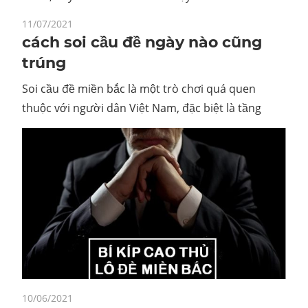
11/07/2021
cách soi cầu đề ngày nào cũng
trúng
Soi cầu đề miền bắc là một trò chơi quá quen
thuộc với người dân Việt Nam, đặc biệt là tầng
10/06/2021