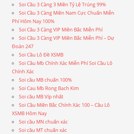
Soi Cầu 3 Càng 3 Miền Tỷ Lệ Trúng 99%
Soi Cầu 3 Càng Miền Nam Cực Chuẩn Miễn
Phí Hôm Nay 100%
Soi Cầu 3 Càng VIP Miền Bắc Miễn Phí
Soi Cầu 3 Càng VIP Miền Bắc Miễn Phí – Dự
Đoán 247
Soi Cầu Lô Đề XSMB
Soi Cầu Mb Chính Xác Miễn Phí Soi Cầu Lô
Chính Xác
Soi cầu MB chuẩn 100%
Soi Cau Mb Rong Bach Kim
Soi cầu MB Víp nhất
Soi Cầu Miền Bắc Chính Xác 100 – Cầu Lô
XSMB Hôm Nay
Soi cầu MN chuẩn xác
Soi cầu MT chuẩn xác