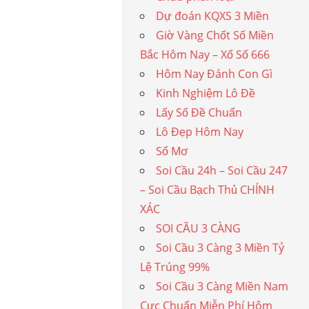
Dự đoán KQXS 3 Miền
Giờ Vàng Chốt Số Miền
Bắc Hôm Nay – Xổ Số 666
Hôm Nay Đánh Con Gì
Kinh Nghiệm Lô Đề
Lấy Số Đề Chuẩn
Lô Đẹp Hôm Nay
Sổ Mơ
Soi Cầu 24h – Soi Cầu 247
– Soi Cầu Bạch Thủ CHÍNH
XÁC
SOI CẦU 3 CÀNG
Soi Cầu 3 Càng 3 Miền Tỷ
Lệ Trúng 99%
Soi Cầu 3 Càng Miền Nam
Cực Chuẩn Miễn Phí Hôm