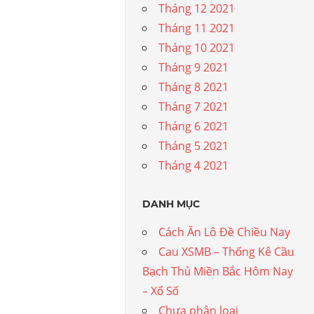
Tháng 12 2021
Tháng 11 2021
Tháng 10 2021
Tháng 9 2021
Tháng 8 2021
Tháng 7 2021
Tháng 6 2021
Tháng 5 2021
Tháng 4 2021
DANH MỤC
Cách Ăn Lô Đề Chiều Nay
Cau XSMB – Thống Kê Cầu
Bạch Thủ Miền Bắc Hôm Nay
– Xổ Số
Chưa phân loại