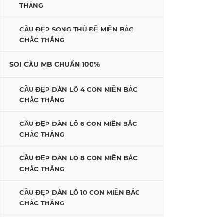
THẮNG
CẦU ĐẸP SONG THỦ ĐỀ MIỀN BẮC
CHẮC THẮNG
SOI CẦU MB CHUẨN 100%
CẦU ĐẸP DÀN LÔ 4 CON MIỀN BẮC
CHẮC THẮNG
CẦU ĐẸP DÀN LÔ 6 CON MIỀN BẮC
CHẮC THẮNG
CẦU ĐẸP DÀN LÔ 8 CON MIỀN BẮC
CHẮC THẮNG
CẦU ĐẸP DÀN LÔ 10 CON MIỀN BẮC
CHẮC THẮNG