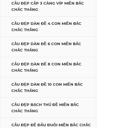
CẦU ĐẸP CẶP 3 CÀNG VÍP MIỀN BẮC
CHẮC THẮNG
CẦU ĐẸP DÀN ĐỀ 4 CON MIỀN BẮC
CHẮC THẮNG
CẦU ĐẸP DÀN ĐỀ 6 CON MIỀN BẮC
CHẮC THẮNG
CẦU ĐẸP DÀN ĐỀ 8 CON MIỀN BẮC
CHẮC THẮNG
CẦU ĐẸP DÀN ĐỀ 10 CON MIỀN BẮC
CHẮC THẮNG
CẦU ĐẸP BẠCH THỦ ĐỀ MIỀN BẮC
CHẮC THẮNG
CẦU ĐẸP ĐỀ ĐẦU ĐUÔI MIỀN BẮC CHẮC