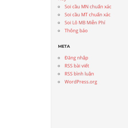
Soi cầu MN chuẩn xác
Soi cầu MT chuẩn xác
Soi Lô MB Miễn Phí
Thông báo
META
Đăng nhập
RSS bài viết
RSS bình luận
WordPress.org