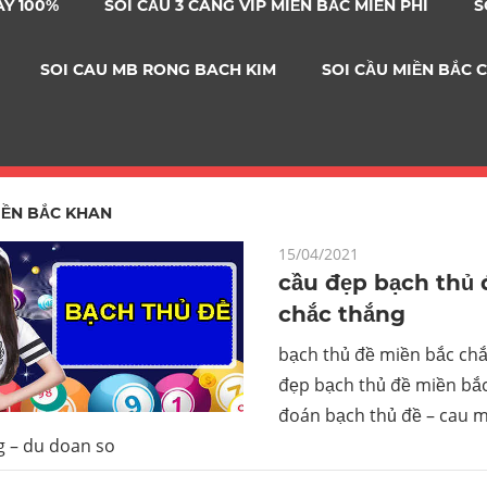
AY 100%
SOI CẦU 3 CÀNG VIP MIỀN BẮC MIỄN PHÍ
S
SOI CAU MB RONG BACH KIM
SOI CẦU MIỀN BẮC 
IỀN BẮC KHAN
15/04/2021
cầu đẹp bạch thủ 
chắc thắng
bạch thủ đề miền bắc chắ
đẹp bạch thủ đề miền bắc
đoán bạch thủ đề – cau m
g – du doan so