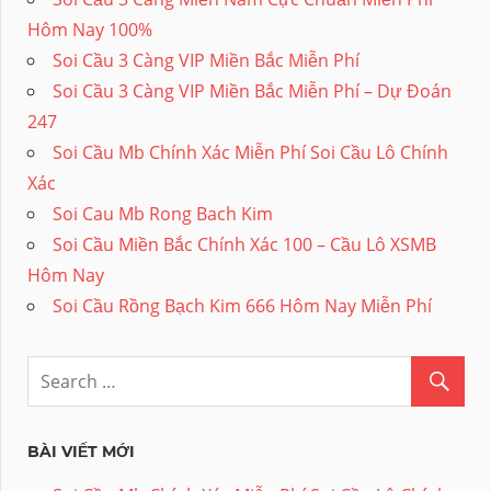
Hôm Nay 100%
Soi Cầu 3 Càng VIP Miền Bắc Miễn Phí
Soi Cầu 3 Càng VIP Miền Bắc Miễn Phí – Dự Đoán
247
Soi Cầu Mb Chính Xác Miễn Phí Soi Cầu Lô Chính
Xác
Soi Cau Mb Rong Bach Kim
Soi Cầu Miền Bắc Chính Xác 100 – Cầu Lô XSMB
Hôm Nay
Soi Cầu Rồng Bạch Kim 666 Hôm Nay Miễn Phí
BÀI VIẾT MỚI