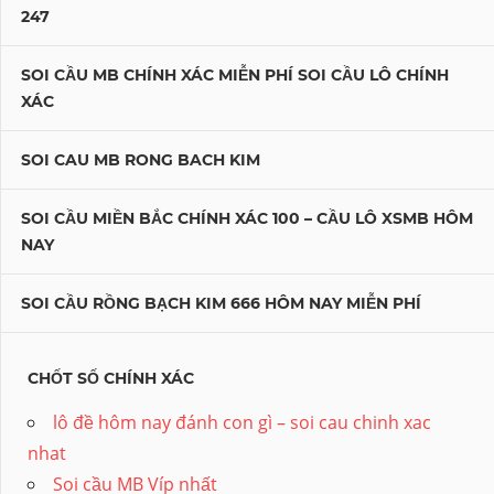
247
SOI CẦU MB CHÍNH XÁC MIỄN PHÍ SOI CẦU LÔ CHÍNH
XÁC
SOI CAU MB RONG BACH KIM
SOI CẦU MIỀN BẮC CHÍNH XÁC 100 – CẦU LÔ XSMB HÔM
NAY
SOI CẦU RỒNG BẠCH KIM 666 HÔM NAY MIỄN PHÍ
CHỐT SỐ CHÍNH XÁC
lô đề hôm nay đánh con gì – soi cau chinh xac
nhat
Soi cầu MB Víp nhất