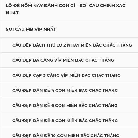
LÔ ĐỀ HÔM NAY ĐÁNH CON GÌ – SOI CAU CHINH XAC
NHAT
SOI CẦU MB VÍP NHẤT
CẦU ĐẸP BẠCH THỦ LÔ 2 NHÁY MIỀN BẮC CHẮC THẮNG
CẦU ĐẸP BA CÀNG VÍP MIỀN BẮC CHẮC THẮNG
CẦU ĐẸP CẶP 3 CÀNG VÍP MIỀN BẮC CHẮC THẮNG
CẦU ĐẸP DÀN ĐỀ 4 CON MIỀN BẮC CHẮC THẮNG
CẦU ĐẸP DÀN ĐỀ 6 CON MIỀN BẮC CHẮC THẮNG
CẦU ĐẸP DÀN ĐỀ 8 CON MIỀN BẮC CHẮC THẮNG
CẦU ĐẸP DÀN ĐỀ 10 CON MIỀN BẮC CHẮC THẮNG