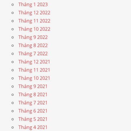
Tháng 1 2023
Tháng 12 2022
Tháng 11 2022
Tháng 10 2022
Tháng 9 2022
Tháng 8 2022
Tháng 7 2022
Tháng 12 2021
Tháng 11 2021
Tháng 10 2021
Tháng 9 2021
Tháng 8 2021
Tháng 7 2021
Tháng 6 2021
Tháng 5 2021
Tháng 4 2021