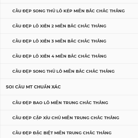
CẦU ĐẸP SONG THỦ LÔ KÉP MIỀN BẮC CHẮC THẮNG
CẦU ĐẸP LÔ XIÊN 2 MIỀN BẮC CHẮC THẮNG
CẦU ĐẸP LÔ XIÊN 3 MIỀN BẮC CHẮC THẮNG
CẦU ĐẸP LÔ XIÊN 4 MIỀN BẮC CHẮC THẮNG
CẦU ĐẸP SONG THỦ LÔ MIỀN BẮC CHẮC THẮNG
SOI CẦU MT CHUẨN XÁC
CẦU ĐẸP BAO LÔ MIỀN TRUNG CHẮC THẮNG
CẦU ĐẸP CẶP XÍU CHỦ MIỀN TRUNG CHẮC THẮNG
CẦU ĐẸP ĐẶC BIỆT MIỀN TRUNG CHẮC THẮNG