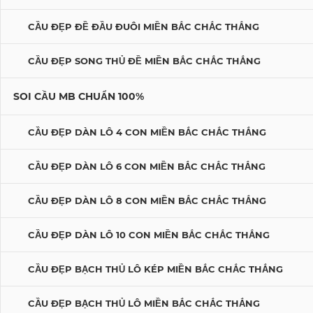
CẦU ĐẸP ĐỀ ĐẦU ĐUÔI MIỀN BẮC CHẮC THẮNG
CẦU ĐẸP SONG THỦ ĐỀ MIỀN BẮC CHẮC THẮNG
SOI CẦU MB CHUẨN 100%
CẦU ĐẸP DÀN LÔ 4 CON MIỀN BẮC CHẮC THẮNG
CẦU ĐẸP DÀN LÔ 6 CON MIỀN BẮC CHẮC THẮNG
CẦU ĐẸP DÀN LÔ 8 CON MIỀN BẮC CHẮC THẮNG
CẦU ĐẸP DÀN LÔ 10 CON MIỀN BẮC CHẮC THẮNG
CẦU ĐẸP BẠCH THỦ LÔ KÉP MIỀN BẮC CHẮC THẮNG
CẦU ĐẸP BẠCH THỦ LÔ MIỀN BẮC CHẮC THẮNG