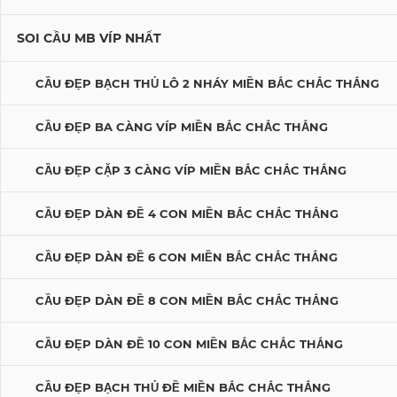
SOI CẦU MB VÍP NHẤT
CẦU ĐẸP BẠCH THỦ LÔ 2 NHÁY MIỀN BẮC CHẮC THẮNG
CẦU ĐẸP BA CÀNG VÍP MIỀN BẮC CHẮC THẮNG
CẦU ĐẸP CẶP 3 CÀNG VÍP MIỀN BẮC CHẮC THẮNG
CẦU ĐẸP DÀN ĐỀ 4 CON MIỀN BẮC CHẮC THẮNG
CẦU ĐẸP DÀN ĐỀ 6 CON MIỀN BẮC CHẮC THẮNG
CẦU ĐẸP DÀN ĐỀ 8 CON MIỀN BẮC CHẮC THẮNG
CẦU ĐẸP DÀN ĐỀ 10 CON MIỀN BẮC CHẮC THẮNG
CẦU ĐẸP BẠCH THỦ ĐỀ MIỀN BẮC CHẮC THẮNG