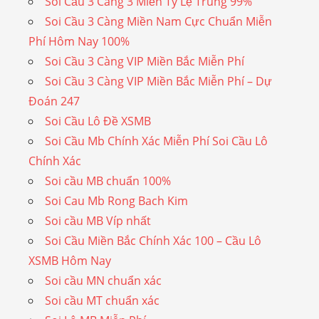
Soi Cầu 3 Càng 3 Miền Tỷ Lệ Trúng 99%
Soi Cầu 3 Càng Miền Nam Cực Chuẩn Miễn
Phí Hôm Nay 100%
Soi Cầu 3 Càng VIP Miền Bắc Miễn Phí
Soi Cầu 3 Càng VIP Miền Bắc Miễn Phí – Dự
Đoán 247
Soi Cầu Lô Đề XSMB
Soi Cầu Mb Chính Xác Miễn Phí Soi Cầu Lô
Chính Xác
Soi cầu MB chuẩn 100%
Soi Cau Mb Rong Bach Kim
Soi cầu MB Víp nhất
Soi Cầu Miền Bắc Chính Xác 100 – Cầu Lô
XSMB Hôm Nay
Soi cầu MN chuẩn xác
Soi cầu MT chuẩn xác