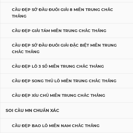
CẦU ĐẸP SỚ ĐẦU ĐUÔI GIẢI 8 MIỀN TRUNG CHẮC
THẮNG
CẦU ĐẸP GIẢI TÁM MIỀN TRUNG CHẮC THẮNG
CẦU ĐẸP SỚ ĐẦU ĐUÔI GIẢI ĐẶC BIỆT MIỀN TRUNG
CHẮC THẮNG
CẦU ĐẸP LÔ 3 SỐ MIỀN TRUNG CHẮC THẮNG
CẦU ĐẸP SONG THỦ LÔ MIỀN TRUNG CHẮC THẮNG
CẦU ĐẸP XÍU CHỦ MIỀN TRUNG CHẮC THẮNG
SOI CẦU MN CHUẨN XÁC
CẦU ĐẸP BAO LÔ MIỀN NAM CHẮC THẮNG