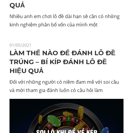
QUẢ
Nhiều anh em chơi lô đề dài hạn sẽ cần có những
kinh nghiệm phân bổ vốn của mình một
01/05/2021
LÀM THẾ NÀO ĐỂ ĐÁNH LÔ ĐỀ
TRÚNG – BÍ KÍP ĐÁNH LÔ ĐỀ
HIỆU QUẢ
Đối với những người có niềm đam mê với soi cầu
và mới tham gia đánh luôn có câu hỏi làm