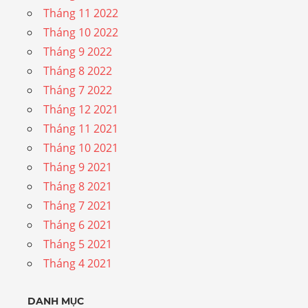
Tháng 11 2022
Tháng 10 2022
Tháng 9 2022
Tháng 8 2022
Tháng 7 2022
Tháng 12 2021
Tháng 11 2021
Tháng 10 2021
Tháng 9 2021
Tháng 8 2021
Tháng 7 2021
Tháng 6 2021
Tháng 5 2021
Tháng 4 2021
DANH MỤC