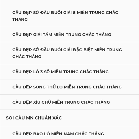
CẦU ĐẸP SỚ ĐẦU ĐUÔI GIẢI 8 MIỀN TRUNG CHẮC
THẮNG
CẦU ĐẸP GIẢI TÁM MIỀN TRUNG CHẮC THẮNG
CẦU ĐẸP SỚ ĐẦU ĐUÔI GIẢI ĐẶC BIỆT MIỀN TRUNG
CHẮC THẮNG
CẦU ĐẸP LÔ 3 SỐ MIỀN TRUNG CHẮC THẮNG
CẦU ĐẸP SONG THỦ LÔ MIỀN TRUNG CHẮC THẮNG
CẦU ĐẸP XÍU CHỦ MIỀN TRUNG CHẮC THẮNG
SOI CẦU MN CHUẨN XÁC
CẦU ĐẸP BAO LÔ MIỀN NAM CHẮC THẮNG