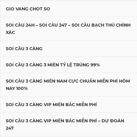
GIO VANG CHOT SO
SOI CẦU 24H – SOI CẦU 247 – SOI CẦU BẠCH THỦ CHÍNH
XÁC
SOI CẦU 3 CÀNG
SOI CẦU 3 CÀNG 3 MIỀN TỶ LỆ TRÚNG 99%
SOI CẦU 3 CÀNG MIỀN NAM CỰC CHUẨN MIỄN PHÍ HÔM
NAY 100%
SOI CẦU 3 CÀNG VIP MIỀN BẮC MIỄN PHÍ
SOI CẦU 3 CÀNG VIP MIỀN BẮC MIỄN PHÍ – DỰ ĐOÁN
247