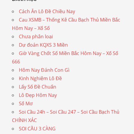
Cách Ăn Lô Đề Chiều Nay
Cau XSMB – Thống Kê Cầu Bạch Thủ Miền Bắc
Hôm Nay – Xổ Số
Chưa phân loại
Dự đoán KQXS 3 Miền
Giờ Vàng Chốt Số Miền Bắc Hôm Nay – Xổ Số
666
Hôm Nay Đánh Con Gì
Kinh Nghiệm Lô Đề
Lấy Số Đề Chuẩn
Lô Đẹp Hôm Nay
Sổ Mơ
Soi Cầu 24h – Soi Cầu 247 – Soi Cầu Bạch Thủ
CHÍNH XÁC
SOI CẦU 3 CÀNG