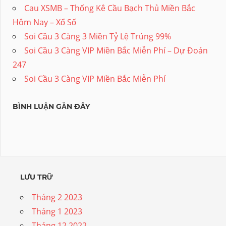
Cau XSMB – Thống Kê Cầu Bạch Thủ Miền Bắc
Hôm Nay – Xổ Số
Soi Cầu 3 Càng 3 Miền Tỷ Lệ Trúng 99%
Soi Cầu 3 Càng VIP Miền Bắc Miễn Phí – Dự Đoán
247
Soi Cầu 3 Càng VIP Miền Bắc Miễn Phí
BÌNH LUẬN GẦN ĐÂY
LƯU TRỮ
Tháng 2 2023
Tháng 1 2023
Tháng 12 2022