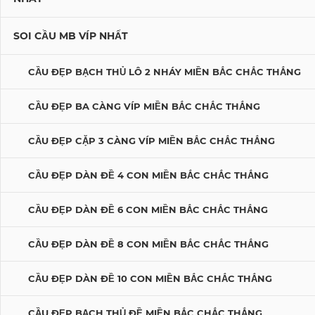
SOI CẦU MB VÍP NHẤT
CẦU ĐẸP BẠCH THỦ LÔ 2 NHÁY MIỀN BẮC CHẮC THẮNG
CẦU ĐẸP BA CÀNG VÍP MIỀN BẮC CHẮC THẮNG
CẦU ĐẸP CẶP 3 CÀNG VÍP MIỀN BẮC CHẮC THẮNG
CẦU ĐẸP DÀN ĐỀ 4 CON MIỀN BẮC CHẮC THẮNG
CẦU ĐẸP DÀN ĐỀ 6 CON MIỀN BẮC CHẮC THẮNG
CẦU ĐẸP DÀN ĐỀ 8 CON MIỀN BẮC CHẮC THẮNG
CẦU ĐẸP DÀN ĐỀ 10 CON MIỀN BẮC CHẮC THẮNG
CẦU ĐẸP BẠCH THỦ ĐỀ MIỀN BẮC CHẮC THẮNG