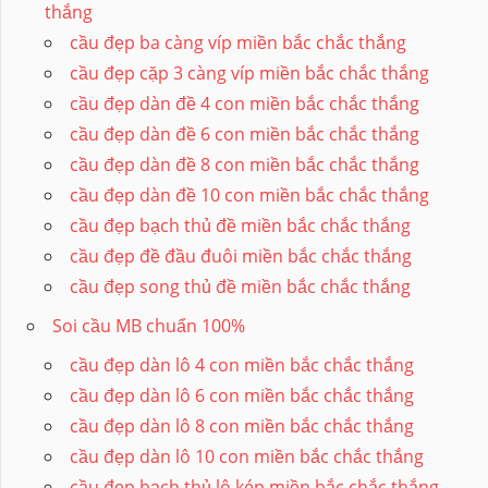
thắng
cầu đẹp ba càng víp miền bắc chắc thắng
cầu đẹp cặp 3 càng víp miền bắc chắc thắng
cầu đẹp dàn đề 4 con miền bắc chắc thắng
cầu đẹp dàn đề 6 con miền bắc chắc thắng
cầu đẹp dàn đề 8 con miền bắc chắc thắng
cầu đẹp dàn đề 10 con miền bắc chắc thắng
cầu đẹp bạch thủ đề miền bắc chắc thắng
cầu đẹp đề đầu đuôi miền bắc chắc thắng
cầu đẹp song thủ đề miền bắc chắc thắng
Soi cầu MB chuẩn 100%
cầu đẹp dàn lô 4 con miền bắc chắc thắng
cầu đẹp dàn lô 6 con miền bắc chắc thắng
cầu đẹp dàn lô 8 con miền bắc chắc thắng
cầu đẹp dàn lô 10 con miền bắc chắc thắng
cầu đẹp bạch thủ lô kép miền bắc chắc thắng