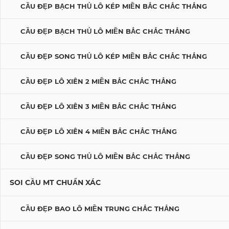
CẦU ĐẸP BẠCH THỦ LÔ KÉP MIỀN BẮC CHẮC THẮNG
CẦU ĐẸP BẠCH THỦ LÔ MIỀN BẮC CHẮC THẮNG
CẦU ĐẸP SONG THỦ LÔ KÉP MIỀN BẮC CHẮC THẮNG
CẦU ĐẸP LÔ XIÊN 2 MIỀN BẮC CHẮC THẮNG
CẦU ĐẸP LÔ XIÊN 3 MIỀN BẮC CHẮC THẮNG
CẦU ĐẸP LÔ XIÊN 4 MIỀN BẮC CHẮC THẮNG
CẦU ĐẸP SONG THỦ LÔ MIỀN BẮC CHẮC THẮNG
SOI CẦU MT CHUẨN XÁC
CẦU ĐẸP BAO LÔ MIỀN TRUNG CHẮC THẮNG