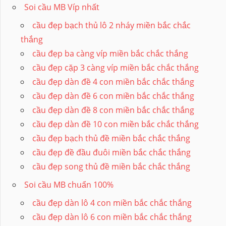
Soi cầu MB Víp nhất
cầu đẹp bạch thủ lô 2 nháy miền bắc chắc
thắng
cầu đẹp ba càng víp miền bắc chắc thắng
cầu đẹp cặp 3 càng víp miền bắc chắc thắng
cầu đẹp dàn đề 4 con miền bắc chắc thắng
cầu đẹp dàn đề 6 con miền bắc chắc thắng
cầu đẹp dàn đề 8 con miền bắc chắc thắng
cầu đẹp dàn đề 10 con miền bắc chắc thắng
cầu đẹp bạch thủ đề miền bắc chắc thắng
cầu đẹp đề đầu đuôi miền bắc chắc thắng
cầu đẹp song thủ đề miền bắc chắc thắng
Soi cầu MB chuẩn 100%
cầu đẹp dàn lô 4 con miền bắc chắc thắng
cầu đẹp dàn lô 6 con miền bắc chắc thắng