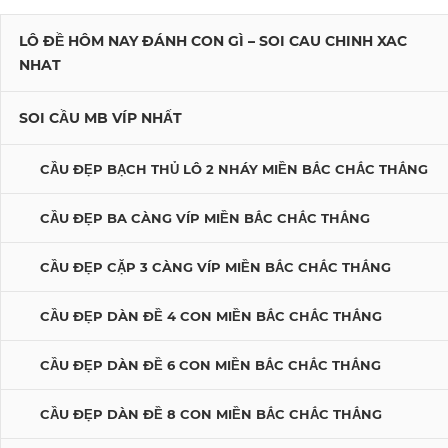
LÔ ĐỀ HÔM NAY ĐÁNH CON GÌ – SOI CAU CHINH XAC
NHAT
SOI CẦU MB VÍP NHẤT
CẦU ĐẸP BẠCH THỦ LÔ 2 NHÁY MIỀN BẮC CHẮC THẮNG
CẦU ĐẸP BA CÀNG VÍP MIỀN BẮC CHẮC THẮNG
CẦU ĐẸP CẶP 3 CÀNG VÍP MIỀN BẮC CHẮC THẮNG
CẦU ĐẸP DÀN ĐỀ 4 CON MIỀN BẮC CHẮC THẮNG
CẦU ĐẸP DÀN ĐỀ 6 CON MIỀN BẮC CHẮC THẮNG
CẦU ĐẸP DÀN ĐỀ 8 CON MIỀN BẮC CHẮC THẮNG