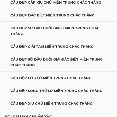
CẦU ĐẸP CẶP XÍU CHỦ MIỀN TRUNG CHẮC THẮNG
CẦU ĐẸP ĐẶC BIỆT MIỀN TRUNG CHẮC THẮNG
CẦU ĐẸP SỚ ĐẦU ĐUÔI GIẢI 8 MIỀN TRUNG CHẮC
THẮNG
CẦU ĐẸP GIẢI TÁM MIỀN TRUNG CHẮC THẮNG
CẦU ĐẸP SỚ ĐẦU ĐUÔI GIẢI ĐẶC BIỆT MIỀN TRUNG
CHẮC THẮNG
CẦU ĐẸP LÔ 3 SỐ MIỀN TRUNG CHẮC THẮNG
CẦU ĐẸP SONG THỦ LÔ MIỀN TRUNG CHẮC THẮNG
CẦU ĐẸP XÍU CHỦ MIỀN TRUNG CHẮC THẮNG
SOI CẦU MN CHUẨN XÁC