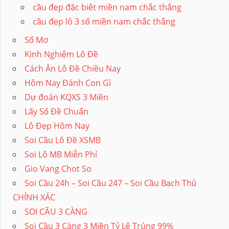
cầu đẹp đặc biệt miền nam chắc thắng
cầu đẹp lô 3 số miền nam chắc thắng
Sổ Mơ
Kinh Nghiệm Lô Đề
Cách Ăn Lô Đề Chiều Nay
Hôm Nay Đánh Con Gì
Dự đoán KQXS 3 Miền
Lấy Số Đề Chuẩn
Lô Đẹp Hôm Nay
Soi Cầu Lô Đề XSMB
Soi Lô MB Miễn Phí
Gio Vang Chot So
Soi Cầu 24h – Soi Cầu 247 – Soi Cầu Bạch Thủ
CHÍNH XÁC
SOI CẦU 3 CÀNG
Soi Cầu 3 Càng 3 Miền Tỷ Lệ Trúng 99%