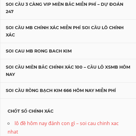
SOI CẦU 3 CÀNG VIP MIỀN BẮC MIỄN PHÍ – DỰ ĐOÁN
247
SOI CẦU MB CHÍNH XÁC MIỄN PHÍ SOI CẦU LÔ CHÍNH
XÁC
SOI CAU MB RONG BACH KIM
SOI CẦU MIỀN BẮC CHÍNH XÁC 100 – CẦU LÔ XSMB HÔM
NAY
SOI CẦU RỒNG BẠCH KIM 666 HÔM NAY MIỄN PHÍ
CHỐT SỐ CHÍNH XÁC
lô đề hôm nay đánh con gì – soi cau chinh xac
nhat