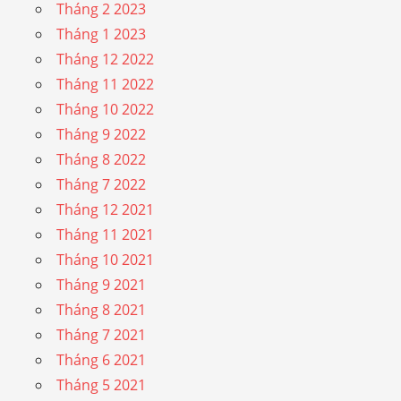
Tháng 2 2023
Tháng 1 2023
Tháng 12 2022
Tháng 11 2022
Tháng 10 2022
Tháng 9 2022
Tháng 8 2022
Tháng 7 2022
Tháng 12 2021
Tháng 11 2021
Tháng 10 2021
Tháng 9 2021
Tháng 8 2021
Tháng 7 2021
Tháng 6 2021
Tháng 5 2021