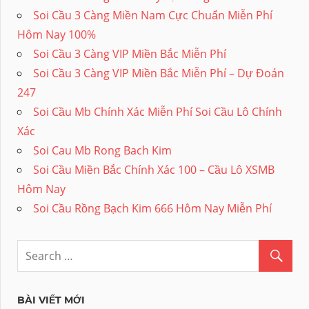
Soi Cầu 3 Càng Miền Nam Cực Chuẩn Miễn Phí
Hôm Nay 100%
Soi Cầu 3 Càng VIP Miền Bắc Miễn Phí
Soi Cầu 3 Càng VIP Miền Bắc Miễn Phí – Dự Đoán
247
Soi Cầu Mb Chính Xác Miễn Phí Soi Cầu Lô Chính
Xác
Soi Cau Mb Rong Bach Kim
Soi Cầu Miền Bắc Chính Xác 100 – Cầu Lô XSMB
Hôm Nay
Soi Cầu Rồng Bạch Kim 666 Hôm Nay Miễn Phí
BÀI VIẾT MỚI