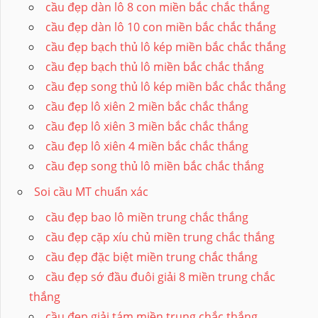
cầu đẹp dàn lô 8 con miền bắc chắc thắng
cầu đẹp dàn lô 10 con miền bắc chắc thắng
cầu đẹp bạch thủ lô kép miền bắc chắc thắng
cầu đẹp bạch thủ lô miền bắc chắc thắng
cầu đẹp song thủ lô kép miền bắc chắc thắng
cầu đẹp lô xiên 2 miền bắc chắc thắng
cầu đẹp lô xiên 3 miền bắc chắc thắng
cầu đẹp lô xiên 4 miền bắc chắc thắng
cầu đẹp song thủ lô miền bắc chắc thắng
Soi cầu MT chuẩn xác
cầu đẹp bao lô miền trung chắc thắng
cầu đẹp cặp xíu chủ miền trung chắc thắng
cầu đẹp đặc biệt miền trung chắc thắng
cầu đẹp sớ đầu đuôi giải 8 miền trung chắc
thắng
cầu đẹp giải tám miền trung chắc thắng