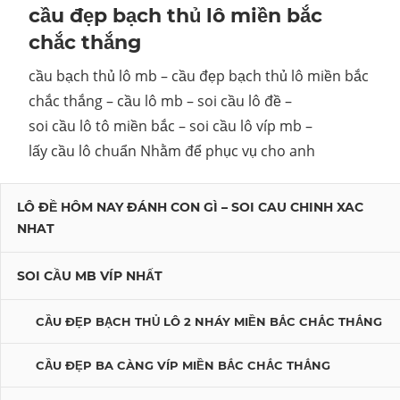
cầu đẹp bạch thủ lô miền bắc
chắc thắng
cầu bạch thủ lô mb – cầu đẹp bạch thủ lô miền bắc
chắc thắng – cầu lô mb – soi cầu lô đề –
soi cầu lô tô miền bắc – soi cầu lô víp mb –
lấy cầu lô chuẩn Nhằm để phục vụ cho anh
LÔ ĐỀ HÔM NAY ĐÁNH CON GÌ – SOI CAU CHINH XAC
NHAT
SOI CẦU MB VÍP NHẤT
CẦU ĐẸP BẠCH THỦ LÔ 2 NHÁY MIỀN BẮC CHẮC THẮNG
CẦU ĐẸP BA CÀNG VÍP MIỀN BẮC CHẮC THẮNG