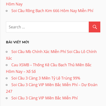
Hôm Nay
Soi Cầu Rồng Bạch Kim 666 Hôm Nay Miễn Phí
BÀI VIẾT MỚI
Soi Cầu Mb Chính Xác Miễn Phí Soi Cầu Lô Chính
Xác
Cau XSMB – Thống Kê Cầu Bạch Thủ Miền Bắc
Hôm Nay – Xổ Số
Soi Cầu 3 Càng 3 Miền Tỷ Lệ Trúng 99%
Soi Cầu 3 Càng VIP Miền Bắc Miễn Phí – Dự Đoán
247
Soi Cầu 3 Càng VIP Miền Bắc Miễn Phí