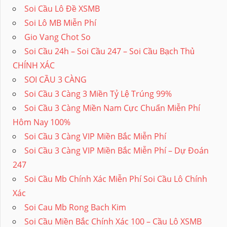
Soi Cầu Lô Đề XSMB
Soi Lô MB Miễn Phí
Gio Vang Chot So
Soi Cầu 24h – Soi Cầu 247 – Soi Cầu Bạch Thủ
CHÍNH XÁC
SOI CẦU 3 CÀNG
Soi Cầu 3 Càng 3 Miền Tỷ Lệ Trúng 99%
Soi Cầu 3 Càng Miền Nam Cực Chuẩn Miễn Phí
Hôm Nay 100%
Soi Cầu 3 Càng VIP Miền Bắc Miễn Phí
Soi Cầu 3 Càng VIP Miền Bắc Miễn Phí – Dự Đoán
247
Soi Cầu Mb Chính Xác Miễn Phí Soi Cầu Lô Chính
Xác
Soi Cau Mb Rong Bach Kim
Soi Cầu Miền Bắc Chính Xác 100 – Cầu Lô XSMB