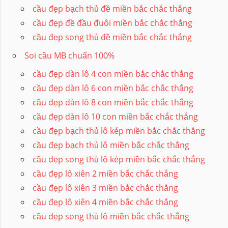
cầu đẹp bạch thủ đề miền bắc chắc thắng
cầu đẹp đề đầu đuôi miền bắc chắc thắng
cầu đẹp song thủ đề miền bắc chắc thắng
Soi cầu MB chuẩn 100%
cầu đẹp dàn lô 4 con miền bắc chắc thắng
cầu đẹp dàn lô 6 con miền bắc chắc thắng
cầu đẹp dàn lô 8 con miền bắc chắc thắng
cầu đẹp dàn lô 10 con miền bắc chắc thắng
cầu đẹp bạch thủ lô kép miền bắc chắc thắng
cầu đẹp bạch thủ lô miền bắc chắc thắng
cầu đẹp song thủ lô kép miền bắc chắc thắng
cầu đẹp lô xiên 2 miền bắc chắc thắng
cầu đẹp lô xiên 3 miền bắc chắc thắng
cầu đẹp lô xiên 4 miền bắc chắc thắng
cầu đẹp song thủ lô miền bắc chắc thắng