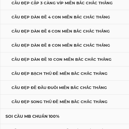
CẦU ĐẸP CẶP 3 CÀNG VÍP MIỀN BẮC CHẮC THẮNG
CẦU ĐẸP DÀN ĐỀ 4 CON MIỀN BẮC CHẮC THẮNG
CẦU ĐẸP DÀN ĐỀ 6 CON MIỀN BẮC CHẮC THẮNG
CẦU ĐẸP DÀN ĐỀ 8 CON MIỀN BẮC CHẮC THẮNG
CẦU ĐẸP DÀN ĐỀ 10 CON MIỀN BẮC CHẮC THẮNG
CẦU ĐẸP BẠCH THỦ ĐỀ MIỀN BẮC CHẮC THẮNG
CẦU ĐẸP ĐỀ ĐẦU ĐUÔI MIỀN BẮC CHẮC THẮNG
CẦU ĐẸP SONG THỦ ĐỀ MIỀN BẮC CHẮC THẮNG
SOI CẦU MB CHUẨN 100%