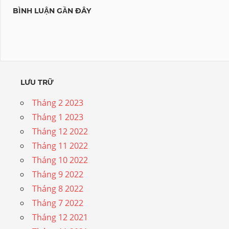
BÌNH LUẬN GẦN ĐÂY
LƯU TRỮ
Tháng 2 2023
Tháng 1 2023
Tháng 12 2022
Tháng 11 2022
Tháng 10 2022
Tháng 9 2022
Tháng 8 2022
Tháng 7 2022
Tháng 12 2021