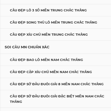
CẦU ĐẸP LÔ 3 SỐ MIỀN TRUNG CHẮC THẮNG
CẦU ĐẸP SONG THỦ LÔ MIỀN TRUNG CHẮC THẮNG
CẦU ĐẸP XÍU CHỦ MIỀN TRUNG CHẮC THẮNG
SOI CẦU MN CHUẨN XÁC
CẦU ĐẸP BAO LÔ MIỀN NAM CHẮC THẮNG
CẦU ĐẸP CẶP XÍU CHỦ MIỀN NAM CHẮC THẮNG
CẦU ĐẸP SỚ ĐẦU ĐUÔI GIẢI 8 MIỀN NAM CHẮC THẮNG
CẦU ĐẸP SỚ ĐẦU ĐUÔI GIẢI ĐẶC BIỆT MIỀN NAM CHẮC
THẮNG