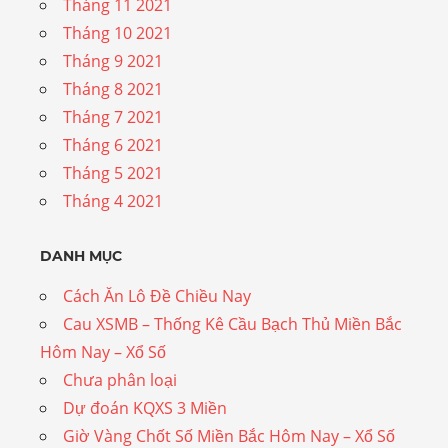
Tháng 11 2021
Tháng 10 2021
Tháng 9 2021
Tháng 8 2021
Tháng 7 2021
Tháng 6 2021
Tháng 5 2021
Tháng 4 2021
DANH MỤC
Cách Ăn Lô Đề Chiều Nay
Cau XSMB – Thống Kê Cầu Bạch Thủ Miền Bắc
Hôm Nay – Xổ Số
Chưa phân loại
Dự đoán KQXS 3 Miền
Giờ Vàng Chốt Số Miền Bắc Hôm Nay – Xổ Số