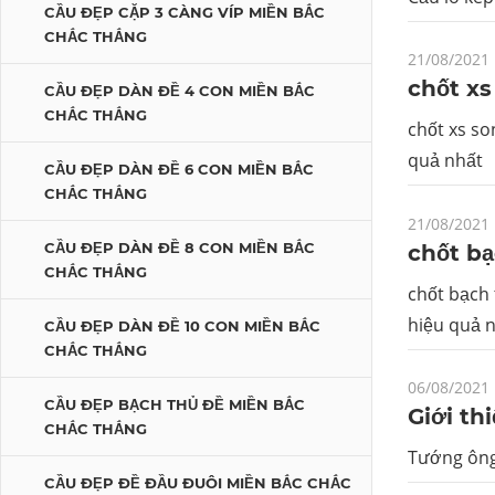
CẦU ĐẸP CẶP 3 CÀNG VÍP MIỀN BẮC
CHẮC THẮNG
21/08/2021
chốt xs
CẦU ĐẸP DÀN ĐỀ 4 CON MIỀN BẮC
CHẮC THẮNG
chốt xs so
quả nhất
CẦU ĐẸP DÀN ĐỀ 6 CON MIỀN BẮC
CHẮC THẮNG
21/08/2021
CẦU ĐẸP DÀN ĐỀ 8 CON MIỀN BẮC
chốt bạ
CHẮC THẮNG
chốt bạch 
hiệu quả 
CẦU ĐẸP DÀN ĐỀ 10 CON MIỀN BẮC
CHẮC THẮNG
06/08/2021
CẦU ĐẸP BẠCH THỦ ĐỀ MIỀN BẮC
Giới th
CHẮC THẮNG
Tướng ông,
CẦU ĐẸP ĐỀ ĐẦU ĐUÔI MIỀN BẮC CHẮC