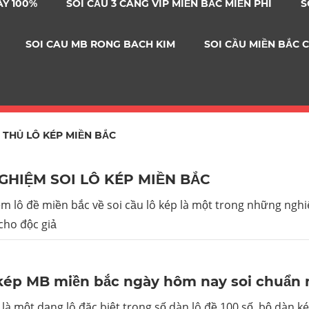
AY 100%
SOI CẦU 3 CÀNG VIP MIỀN BẮC MIỄN PHÍ
S
SOI CAU MB RONG BACH KIM
SOI CẦU MIỀN BẮC 
 THỦ LÔ KÉP MIỀN BẮC
GHIỆM SOI LÔ KÉP MIỀN BẮC
m lô đề miền bắc về soi cầu lô kép là một trong những ng
 cho độc giả
 kép MB miền bắc ngày hôm nay soi chuẩn 
 là một dạng lô đặc biệt trong số dàn lô đề 100 số, bộ dàn k