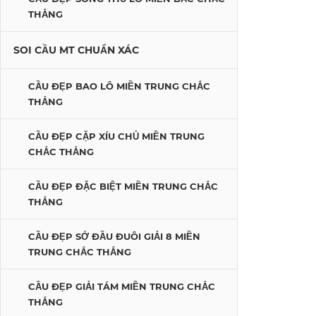
THẮNG
bài
viết
SOI CẦU MT CHUẨN XÁC
CẦU ĐẸP BAO LÔ MIỀN TRUNG CHẮC
THẮNG
CẦU ĐẸP CẶP XÍU CHỦ MIỀN TRUNG
CHẮC THẮNG
CẦU ĐẸP ĐẶC BIỆT MIỀN TRUNG CHẮC
THẮNG
CẦU ĐẸP SỚ ĐẦU ĐUÔI GIẢI 8 MIỀN
TRUNG CHẮC THẮNG
CẦU ĐẸP GIẢI TÁM MIỀN TRUNG CHẮC
THẮNG