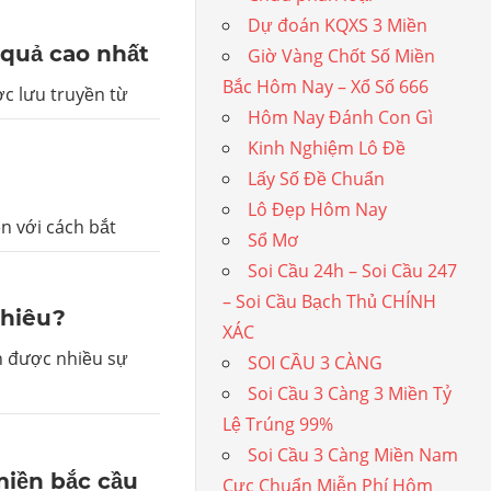
Dự đoán KQXS 3 Miền
 quả cao nhất
Giờ Vàng Chốt Số Miền
Bắc Hôm Nay – Xổ Số 666
ợc lưu truyền từ
Hôm Nay Đánh Con Gì
Kinh Nghiệm Lô Đề
Lấy Số Đề Chuẩn
Lô Đẹp Hôm Nay
ên với cách bắt
Sổ Mơ
Soi Cầu 24h – Soi Cầu 247
– Soi Cầu Bạch Thủ CHÍNH
nhiêu?
XÁC
ận được nhiều sự
SOI CẦU 3 CÀNG
Soi Cầu 3 Càng 3 Miền Tỷ
Lệ Trúng 99%
Soi Cầu 3 Càng Miền Nam
miền bắc cầu
Cực Chuẩn Miễn Phí Hôm