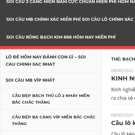
SOI CẦU 3 CÀNG MIỀN NAM CỰC CHUẨN MIỄN PHÍ HÔM N
SOI CẦU MB CHÍNH XÁC MIỄN PHÍ SOI CẦU LÔ CHÍNH XÁC
SOI CẦU RỒNG BẠCH KIM 666 HÔM NAY MIỄN PHÍ
LÔ ĐỀ HÔM NAY ĐÁNH CON GÌ – SOI
THẺ:
BẠCH
CAU CHINH XAC NHAT
08/09/2022
KINH N
SOI CẦU MB VÍP NHẤT
Kinh nghiệ
CẦU ĐẸP BẠCH THỦ LÔ 2 NHÁY MIỀN
ra chia sẻ
BẮC CHẮC THẮNG
08/09/2021
CẦU ĐẸP BA CÀNG VÍP MIỀN BẮC CHẮC
Cầu lô
THẮNG
Cầu lô kép