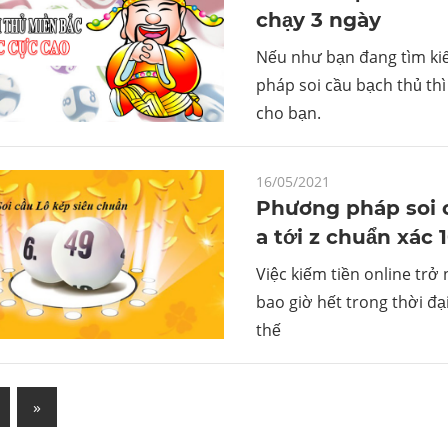
chạy 3 ngày
Nếu như bạn đang tìm k
pháp soi cầu bạch thủ thì
cho bạn.
16/05/2021
Phương pháp soi c
a tới z chuẩn xác
Việc kiếm tiền online trở
bao giờ hết trong thời đại
thế
Next
»
Posts