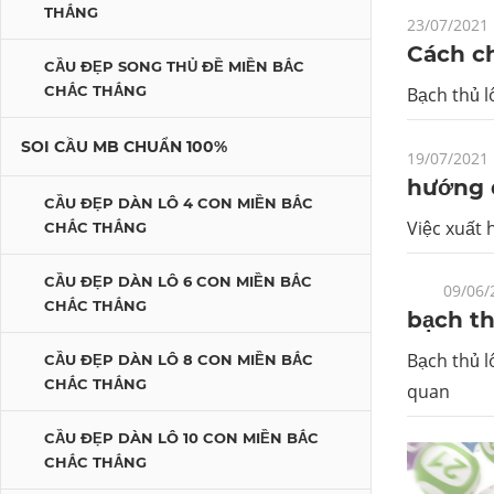
THẮNG
23/07/2021
Cách ch
CẦU ĐẸP SONG THỦ ĐỀ MIỀN BẮC
CHẮC THẮNG
Bạch thủ l
SOI CẦU MB CHUẨN 100%
19/07/2021
hướng d
CẦU ĐẸP DÀN LÔ 4 CON MIỀN BẮC
Việc xuất 
CHẮC THẮNG
CẦU ĐẸP DÀN LÔ 6 CON MIỀN BẮC
09/06/
CHẮC THẮNG
bạch th
Bạch thủ l
CẦU ĐẸP DÀN LÔ 8 CON MIỀN BẮC
CHẮC THẮNG
quan
CẦU ĐẸP DÀN LÔ 10 CON MIỀN BẮC
CHẮC THẮNG