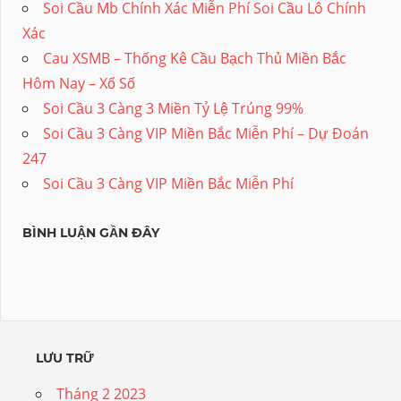
Soi Cầu Mb Chính Xác Miễn Phí Soi Cầu Lô Chính
Xác
Cau XSMB – Thống Kê Cầu Bạch Thủ Miền Bắc
Hôm Nay – Xổ Số
Soi Cầu 3 Càng 3 Miền Tỷ Lệ Trúng 99%
Soi Cầu 3 Càng VIP Miền Bắc Miễn Phí – Dự Đoán
247
Soi Cầu 3 Càng VIP Miền Bắc Miễn Phí
BÌNH LUẬN GẦN ĐÂY
LƯU TRỮ
Tháng 2 2023