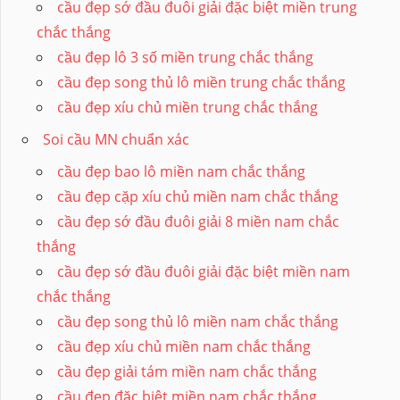
cầu đẹp sớ đầu đuôi giải đặc biệt miền trung
chắc thắng
cầu đẹp lô 3 số miền trung chắc thắng
cầu đẹp song thủ lô miền trung chắc thắng
cầu đẹp xíu chủ miền trung chắc thắng
Soi cầu MN chuẩn xác
cầu đẹp bao lô miền nam chắc thắng
cầu đẹp cặp xíu chủ miền nam chắc thắng
cầu đẹp sớ đầu đuôi giải 8 miền nam chắc
thắng
cầu đẹp sớ đầu đuôi giải đặc biệt miền nam
chắc thắng
cầu đẹp song thủ lô miền nam chắc thắng
cầu đẹp xíu chủ miền nam chắc thắng
cầu đẹp giải tám miền nam chắc thắng
cầu đẹp đặc biệt miền nam chắc thắng