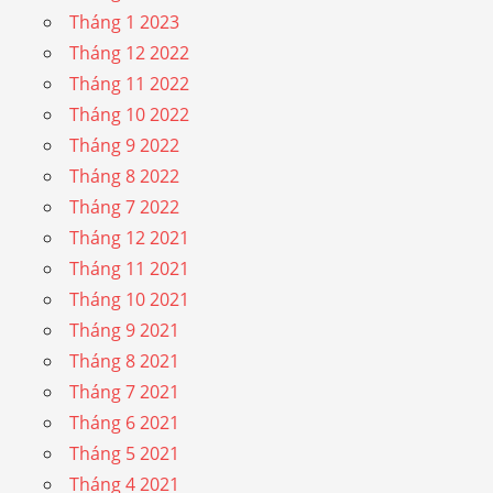
Tháng 1 2023
Tháng 12 2022
Tháng 11 2022
Tháng 10 2022
Tháng 9 2022
Tháng 8 2022
Tháng 7 2022
Tháng 12 2021
Tháng 11 2021
Tháng 10 2021
Tháng 9 2021
Tháng 8 2021
Tháng 7 2021
Tháng 6 2021
Tháng 5 2021
Tháng 4 2021