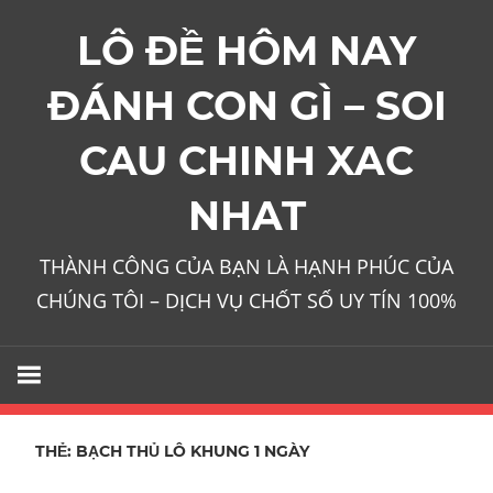
Skip
LÔ ĐỀ HÔM NAY
to
content
ĐÁNH CON GÌ – SOI
CAU CHINH XAC
NHAT
THÀNH CÔNG CỦA BẠN LÀ HẠNH PHÚC CỦA
CHÚNG TÔI – DỊCH VỤ CHỐT SỐ UY TÍN 100%
THẺ:
BẠCH THỦ LÔ KHUNG 1 NGÀY