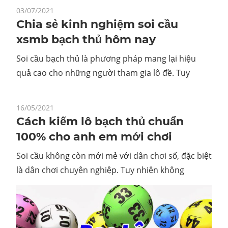
03/07/2021
Chia sẻ kinh nghiệm soi cầu
xsmb bạch thủ hôm nay
Soi cầu bạch thủ là phương pháp mang lại hiệu
quả cao cho những người tham gia lô đề. Tuy
16/05/2021
Cách kiếm lô bạch thủ chuẩn
100% cho anh em mới chơi
Soi cầu không còn mới mẻ với dân chơi số, đặc biệt
là dân chơi chuyên nghiệp. Tuy nhiên không