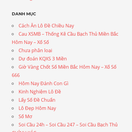
DANH MỤC
Cách Ăn Lô Đề Chiều Nay
Cau XSMB – Thống Kê Cầu Bạch Thủ Miền Bắc
Hôm Nay – Xổ Số
Chưa phân loại
Dự đoán KQXS 3 Miền
Giờ Vàng Chốt Số Miền Bắc Hôm Nay – Xổ Số
666
Hôm Nay Đánh Con Gì
Kinh Nghiệm Lô Đề
Lấy Số Đề Chuẩn
Lô Đẹp Hôm Nay
Sổ Mơ
Soi Cầu 24h – Soi Cầu 247 – Soi Cầu Bạch Thủ