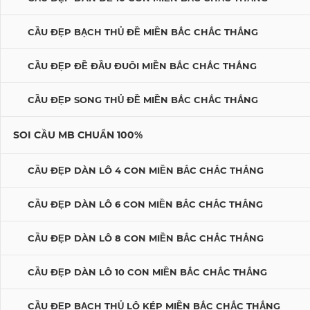
CẦU ĐẸP BẠCH THỦ ĐỀ MIỀN BẮC CHẮC THẮNG
CẦU ĐẸP ĐỀ ĐẦU ĐUÔI MIỀN BẮC CHẮC THẮNG
CẦU ĐẸP SONG THỦ ĐỀ MIỀN BẮC CHẮC THẮNG
SOI CẦU MB CHUẨN 100%
CẦU ĐẸP DÀN LÔ 4 CON MIỀN BẮC CHẮC THẮNG
CẦU ĐẸP DÀN LÔ 6 CON MIỀN BẮC CHẮC THẮNG
CẦU ĐẸP DÀN LÔ 8 CON MIỀN BẮC CHẮC THẮNG
CẦU ĐẸP DÀN LÔ 10 CON MIỀN BẮC CHẮC THẮNG
CẦU ĐẸP BẠCH THỦ LÔ KÉP MIỀN BẮC CHẮC THẮNG