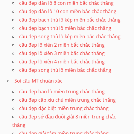
cầu đẹp dàn lô 8 con miền bắc chắc thắng
cầu đẹp dàn lô 10 con miền bắc chắc thắng
cầu đẹp bạch thủ lô kép miền bắc chắc thắng
cầu đẹp bạch thủ lô miền bắc chắc thắng
cầu đẹp song thủ lô kép miền bắc chắc thắng
cầu đẹp lô xiên 2 miền bắc chắc thắng
cầu đẹp lô xiên 3 miền bắc chắc thắng
cầu đẹp lô xiên 4 miền bắc chắc thắng
cầu đẹp song thủ lô miền bắc chắc thắng
Soi cầu MT chuẩn xác
cầu đẹp bao lô miền trung chắc thắng
cầu đẹp cặp xíu chủ miền trung chắc thắng
cầu đẹp đặc biệt miền trung chắc thắng
cầu đẹp sớ đầu đuôi giải 8 miền trung chắc
thắng
cầu đẹp giải tám miền trung chắc thắng