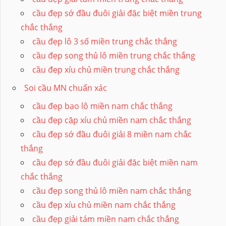
cầu đẹp sớ đầu đuôi giải đặc biệt miền trung
chắc thắng
cầu đẹp lô 3 số miền trung chắc thắng
cầu đẹp song thủ lô miền trung chắc thắng
cầu đẹp xíu chủ miền trung chắc thắng
Soi cầu MN chuẩn xác
cầu đẹp bao lô miền nam chắc thắng
cầu đẹp cặp xíu chủ miền nam chắc thắng
cầu đẹp sớ đầu đuôi giải 8 miền nam chắc
thắng
cầu đẹp sớ đầu đuôi giải đặc biệt miền nam
chắc thắng
cầu đẹp song thủ lô miền nam chắc thắng
cầu đẹp xíu chủ miền nam chắc thắng
cầu đẹp giải tám miền nam chắc thắng