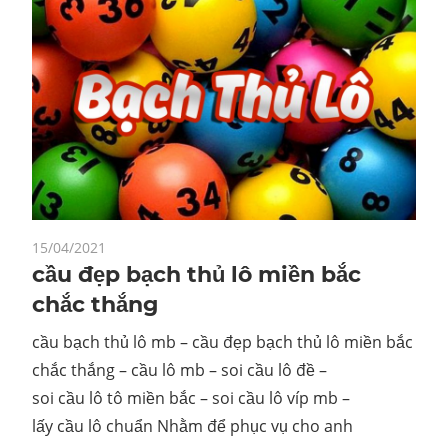
15/04/2021
cầu đẹp bạch thủ lô miền bắc
chắc thắng
cầu bạch thủ lô mb – cầu đẹp bạch thủ lô miền bắc
chắc thắng – cầu lô mb – soi cầu lô đề –
soi cầu lô tô miền bắc – soi cầu lô víp mb –
lấy cầu lô chuẩn Nhằm để phục vụ cho anh