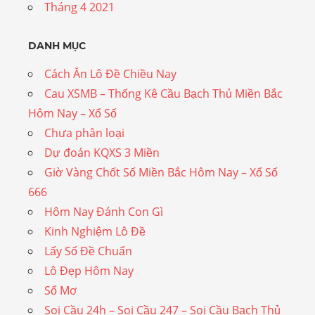
Tháng 4 2021
DANH MỤC
Cách Ăn Lô Đề Chiều Nay
Cau XSMB – Thống Kê Cầu Bạch Thủ Miền Bắc
Hôm Nay – Xổ Số
Chưa phân loại
Dự đoán KQXS 3 Miền
Giờ Vàng Chốt Số Miền Bắc Hôm Nay – Xổ Số
666
Hôm Nay Đánh Con Gì
Kinh Nghiệm Lô Đề
Lấy Số Đề Chuẩn
Lô Đẹp Hôm Nay
Sổ Mơ
Soi Cầu 24h – Soi Cầu 247 – Soi Cầu Bạch Thủ