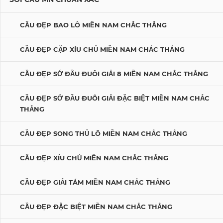
CẦU ĐẸP BAO LÔ MIỀN NAM CHẮC THẮNG
CẦU ĐẸP CẶP XÍU CHỦ MIỀN NAM CHẮC THẮNG
CẦU ĐẸP SỚ ĐẦU ĐUÔI GIẢI 8 MIỀN NAM CHẮC THẮNG
CẦU ĐẸP SỚ ĐẦU ĐUÔI GIẢI ĐẶC BIỆT MIỀN NAM CHẮC
THẮNG
CẦU ĐẸP SONG THỦ LÔ MIỀN NAM CHẮC THẮNG
CẦU ĐẸP XÍU CHỦ MIỀN NAM CHẮC THẮNG
CẦU ĐẸP GIẢI TÁM MIỀN NAM CHẮC THẮNG
CẦU ĐẸP ĐẶC BIỆT MIỀN NAM CHẮC THẮNG