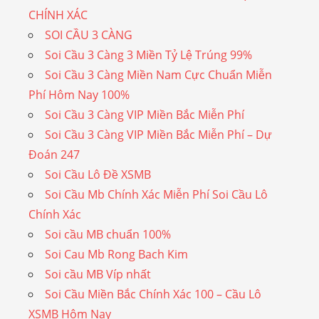
CHÍNH XÁC
SOI CẦU 3 CÀNG
Soi Cầu 3 Càng 3 Miền Tỷ Lệ Trúng 99%
Soi Cầu 3 Càng Miền Nam Cực Chuẩn Miễn
Phí Hôm Nay 100%
Soi Cầu 3 Càng VIP Miền Bắc Miễn Phí
Soi Cầu 3 Càng VIP Miền Bắc Miễn Phí – Dự
Đoán 247
Soi Cầu Lô Đề XSMB
Soi Cầu Mb Chính Xác Miễn Phí Soi Cầu Lô
Chính Xác
Soi cầu MB chuẩn 100%
Soi Cau Mb Rong Bach Kim
Soi cầu MB Víp nhất
Soi Cầu Miền Bắc Chính Xác 100 – Cầu Lô
XSMB Hôm Nay