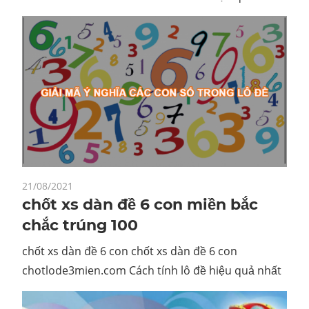
21/08/2021
chốt xs dàn đề 6 con miền bắc
chắc trúng 100
chốt xs dàn đề 6 con chốt xs dàn đề 6 con
chotlode3mien.com Cách tính lô đề hiệu quả nhất