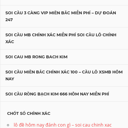
SOI CẦU 3 CÀNG VIP MIỀN BẮC MIỄN PHÍ – DỰ ĐOÁN
247
SOI CẦU MB CHÍNH XÁC MIỄN PHÍ SOI CẦU LÔ CHÍNH
XÁC
SOI CAU MB RONG BACH KIM
SOI CẦU MIỀN BẮC CHÍNH XÁC 100 – CẦU LÔ XSMB HÔM
NAY
SOI CẦU RỒNG BẠCH KIM 666 HÔM NAY MIỄN PHÍ
CHỐT SỐ CHÍNH XÁC
lô đề hôm nay đánh con gì – soi cau chinh xac