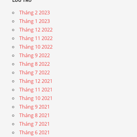
LƯU TRỮ
Tháng 2 2023
Tháng 1 2023
Tháng 12 2022
Tháng 11 2022
Tháng 10 2022
Tháng 9 2022
Tháng 8 2022
Tháng 7 2022
Tháng 12 2021
Tháng 11 2021
Tháng 10 2021
Tháng 9 2021
Tháng 8 2021
Tháng 7 2021
Tháng 6 2021