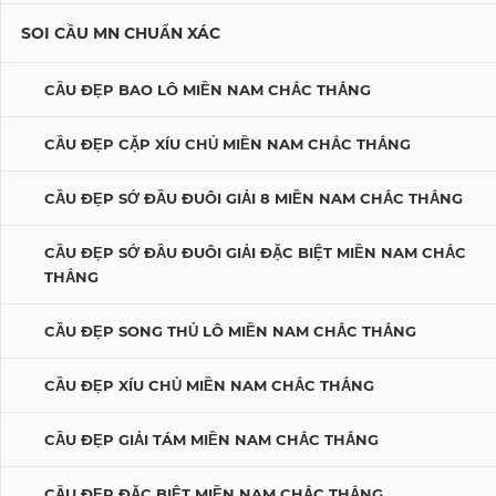
SOI CẦU MN CHUẨN XÁC
CẦU ĐẸP BAO LÔ MIỀN NAM CHẮC THẮNG
CẦU ĐẸP CẶP XÍU CHỦ MIỀN NAM CHẮC THẮNG
CẦU ĐẸP SỚ ĐẦU ĐUÔI GIẢI 8 MIỀN NAM CHẮC THẮNG
CẦU ĐẸP SỚ ĐẦU ĐUÔI GIẢI ĐẶC BIỆT MIỀN NAM CHẮC
THẮNG
CẦU ĐẸP SONG THỦ LÔ MIỀN NAM CHẮC THẮNG
CẦU ĐẸP XÍU CHỦ MIỀN NAM CHẮC THẮNG
CẦU ĐẸP GIẢI TÁM MIỀN NAM CHẮC THẮNG
CẦU ĐẸP ĐẶC BIỆT MIỀN NAM CHẮC THẮNG