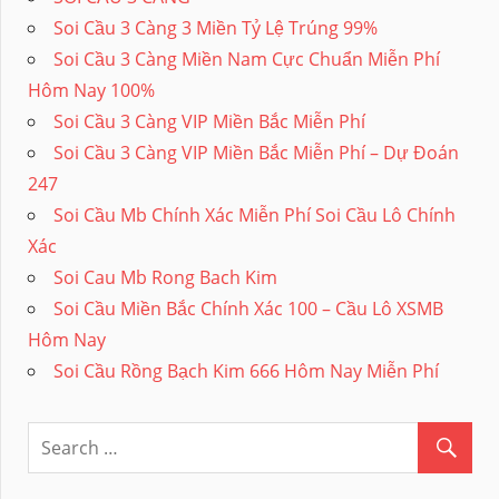
Soi Cầu 3 Càng 3 Miền Tỷ Lệ Trúng 99%
Soi Cầu 3 Càng Miền Nam Cực Chuẩn Miễn Phí
Hôm Nay 100%
Soi Cầu 3 Càng VIP Miền Bắc Miễn Phí
Soi Cầu 3 Càng VIP Miền Bắc Miễn Phí – Dự Đoán
247
Soi Cầu Mb Chính Xác Miễn Phí Soi Cầu Lô Chính
Xác
Soi Cau Mb Rong Bach Kim
Soi Cầu Miền Bắc Chính Xác 100 – Cầu Lô XSMB
Hôm Nay
Soi Cầu Rồng Bạch Kim 666 Hôm Nay Miễn Phí