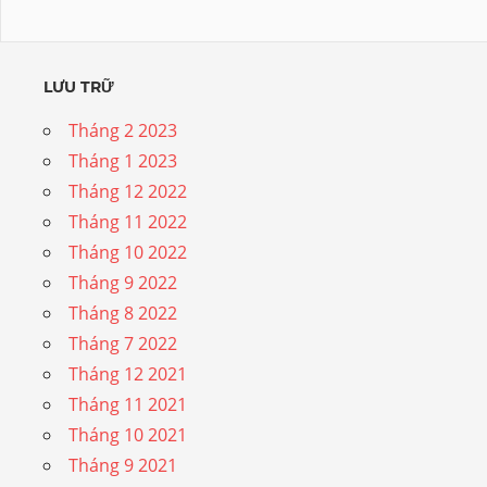
LƯU TRỮ
Tháng 2 2023
Tháng 1 2023
Tháng 12 2022
Tháng 11 2022
Tháng 10 2022
Tháng 9 2022
Tháng 8 2022
Tháng 7 2022
Tháng 12 2021
Tháng 11 2021
Tháng 10 2021
Tháng 9 2021