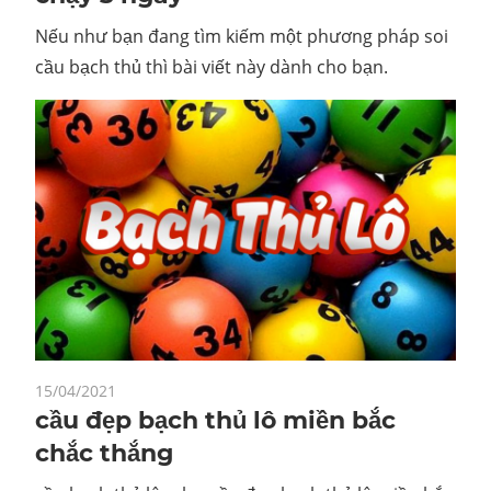
Nếu như bạn đang tìm kiếm một phương pháp soi
cầu bạch thủ thì bài viết này dành cho bạn.
15/04/2021
cầu đẹp bạch thủ lô miền bắc
chắc thắng