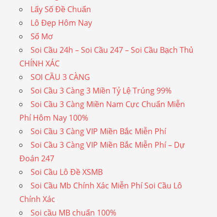
Lấy Số Đề Chuẩn
Lô Đẹp Hôm Nay
Sổ Mơ
Soi Cầu 24h – Soi Cầu 247 – Soi Cầu Bạch Thủ
CHÍNH XÁC
SOI CẦU 3 CÀNG
Soi Cầu 3 Càng 3 Miền Tỷ Lệ Trúng 99%
Soi Cầu 3 Càng Miền Nam Cực Chuẩn Miễn
Phí Hôm Nay 100%
Soi Cầu 3 Càng VIP Miền Bắc Miễn Phí
Soi Cầu 3 Càng VIP Miền Bắc Miễn Phí – Dự
Đoán 247
Soi Cầu Lô Đề XSMB
Soi Cầu Mb Chính Xác Miễn Phí Soi Cầu Lô
Chính Xác
Soi cầu MB chuẩn 100%