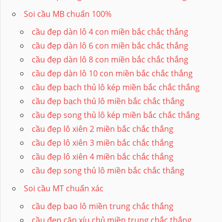
Soi cầu MB chuẩn 100%
cầu đẹp dàn lô 4 con miền bắc chắc thắng
cầu đẹp dàn lô 6 con miền bắc chắc thắng
cầu đẹp dàn lô 8 con miền bắc chắc thắng
cầu đẹp dàn lô 10 con miền bắc chắc thắng
cầu đẹp bạch thủ lô kép miền bắc chắc thắng
cầu đẹp bạch thủ lô miền bắc chắc thắng
cầu đẹp song thủ lô kép miền bắc chắc thắng
cầu đẹp lô xiên 2 miền bắc chắc thắng
cầu đẹp lô xiên 3 miền bắc chắc thắng
cầu đẹp lô xiên 4 miền bắc chắc thắng
cầu đẹp song thủ lô miền bắc chắc thắng
Soi cầu MT chuẩn xác
cầu đẹp bao lô miền trung chắc thắng
cầu đẹp cặp xíu chủ miền trung chắc thắng