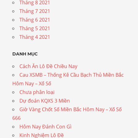
Tháng 8 2021
Tháng 7 2021
Tháng 6 2021
Tháng 5 2021
Tháng 4 2021
DANH MỤC
Cách Ăn Lô Đề Chiều Nay
Cau XSMB – Thống Kê Cầu Bạch Thủ Miền Bắc
Hôm Nay – Xổ Số
Chưa phân loại
Dự đoán KQXS 3 Miền
Giờ Vàng Chốt Số Miền Bắc Hôm Nay – Xổ Số
666
Hôm Nay Đánh Con Gì
Kinh Nghiệm Lô Đề