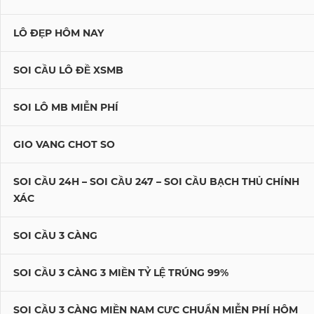
LÔ ĐẸP HÔM NAY
SOI CẦU LÔ ĐỀ XSMB
SOI LÔ MB MIỄN PHÍ
GIO VANG CHOT SO
SOI CẦU 24H – SOI CẦU 247 – SOI CẦU BẠCH THỦ CHÍNH
XÁC
SOI CẦU 3 CÀNG
SOI CẦU 3 CÀNG 3 MIỀN TỶ LỆ TRÚNG 99%
SOI CẦU 3 CÀNG MIỀN NAM CỰC CHUẨN MIỄN PHÍ HÔM