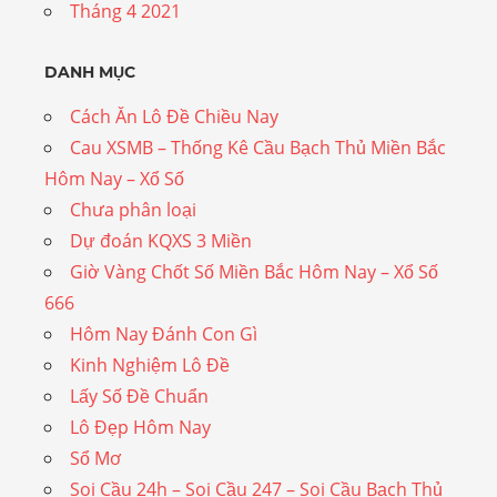
Tháng 4 2021
DANH MỤC
Cách Ăn Lô Đề Chiều Nay
Cau XSMB – Thống Kê Cầu Bạch Thủ Miền Bắc
Hôm Nay – Xổ Số
Chưa phân loại
Dự đoán KQXS 3 Miền
Giờ Vàng Chốt Số Miền Bắc Hôm Nay – Xổ Số
666
Hôm Nay Đánh Con Gì
Kinh Nghiệm Lô Đề
Lấy Số Đề Chuẩn
Lô Đẹp Hôm Nay
Sổ Mơ
Soi Cầu 24h – Soi Cầu 247 – Soi Cầu Bạch Thủ