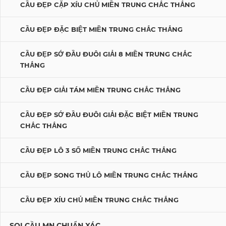
CẦU ĐẸP CẶP XÍU CHỦ MIỀN TRUNG CHẮC THẮNG
CẦU ĐẸP ĐẶC BIỆT MIỀN TRUNG CHẮC THẮNG
CẦU ĐẸP SỚ ĐẦU ĐUÔI GIẢI 8 MIỀN TRUNG CHẮC
THẮNG
CẦU ĐẸP GIẢI TÁM MIỀN TRUNG CHẮC THẮNG
CẦU ĐẸP SỚ ĐẦU ĐUÔI GIẢI ĐẶC BIỆT MIỀN TRUNG
CHẮC THẮNG
CẦU ĐẸP LÔ 3 SỐ MIỀN TRUNG CHẮC THẮNG
CẦU ĐẸP SONG THỦ LÔ MIỀN TRUNG CHẮC THẮNG
CẦU ĐẸP XÍU CHỦ MIỀN TRUNG CHẮC THẮNG
SOI CẦU MN CHUẨN XÁC