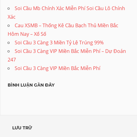
Soi Cầu Mb Chính Xác Miễn Phí Soi Cầu Lô Chính
Xác
Cau XSMB – Thống Kê Cầu Bạch Thủ Miền Bắc
Hôm Nay – Xổ Số
Soi Cầu 3 Càng 3 Miền Tỷ Lệ Trúng 99%
Soi Cầu 3 Càng VIP Miền Bắc Miễn Phí – Dự Đoán
247
Soi Cầu 3 Càng VIP Miền Bắc Miễn Phí
BÌNH LUẬN GẦN ĐÂY
LƯU TRỮ