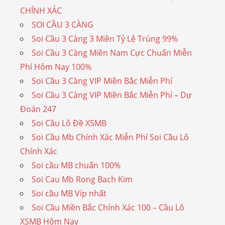
CHÍNH XÁC
SOI CẦU 3 CÀNG
Soi Cầu 3 Càng 3 Miền Tỷ Lệ Trúng 99%
Soi Cầu 3 Càng Miền Nam Cực Chuẩn Miễn
Phí Hôm Nay 100%
Soi Cầu 3 Càng VIP Miền Bắc Miễn Phí
Soi Cầu 3 Càng VIP Miền Bắc Miễn Phí – Dự
Đoán 247
Soi Cầu Lô Đề XSMB
Soi Cầu Mb Chính Xác Miễn Phí Soi Cầu Lô
Chính Xác
Soi cầu MB chuẩn 100%
Soi Cau Mb Rong Bach Kim
Soi cầu MB Víp nhất
Soi Cầu Miền Bắc Chính Xác 100 – Cầu Lô
XSMB Hôm Nay