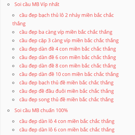
Soi cầu MB Víp nhất
cầu đẹp bạch thủ lô 2 nháy miền bắc chắc
thắng
cầu đẹp ba càng víp miền bắc chắc thắng
cầu đẹp cặp 3 càng víp miền bắc chắc thắng
cầu đẹp dàn đề 4 con miền bắc chắc thắng
cầu đẹp dàn đề 6 con miền bắc chắc thắng
cầu đẹp dàn đề 8 con miền bắc chắc thắng
cầu đẹp dàn đề 10 con miền bắc chắc thắng
cầu đẹp bạch thủ đề miền bắc chắc thắng
cầu đẹp đề đầu đuôi miền bắc chắc thắng
cầu đẹp song thủ đề miền bắc chắc thắng
Soi cầu MB chuẩn 100%
cầu đẹp dàn lô 4 con miền bắc chắc thắng
cầu đẹp dàn lô 6 con miền bắc chắc thắng