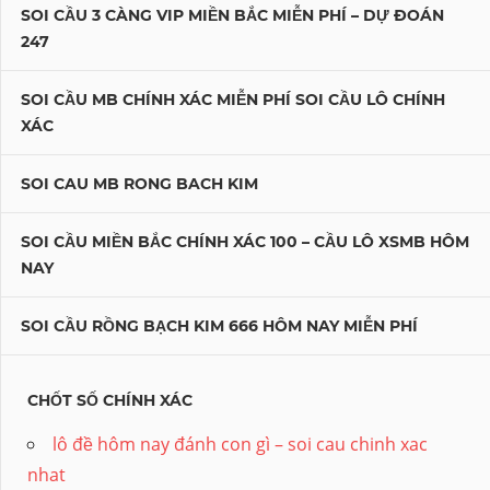
SOI CẦU 3 CÀNG VIP MIỀN BẮC MIỄN PHÍ – DỰ ĐOÁN
247
SOI CẦU MB CHÍNH XÁC MIỄN PHÍ SOI CẦU LÔ CHÍNH
XÁC
SOI CAU MB RONG BACH KIM
SOI CẦU MIỀN BẮC CHÍNH XÁC 100 – CẦU LÔ XSMB HÔM
NAY
SOI CẦU RỒNG BẠCH KIM 666 HÔM NAY MIỄN PHÍ
CHỐT SỐ CHÍNH XÁC
lô đề hôm nay đánh con gì – soi cau chinh xac
nhat