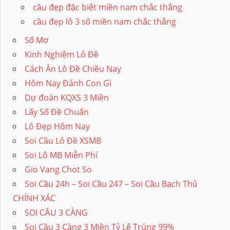
cầu đẹp đặc biệt miền nam chắc thắng
cầu đẹp lô 3 số miền nam chắc thắng
Sổ Mơ
Kinh Nghiệm Lô Đề
Cách Ăn Lô Đề Chiều Nay
Hôm Nay Đánh Con Gì
Dự đoán KQXS 3 Miền
Lấy Số Đề Chuẩn
Lô Đẹp Hôm Nay
Soi Cầu Lô Đề XSMB
Soi Lô MB Miễn Phí
Gio Vang Chot So
Soi Cầu 24h – Soi Cầu 247 – Soi Cầu Bạch Thủ
CHÍNH XÁC
SOI CẦU 3 CÀNG
Soi Cầu 3 Càng 3 Miền Tỷ Lệ Trúng 99%