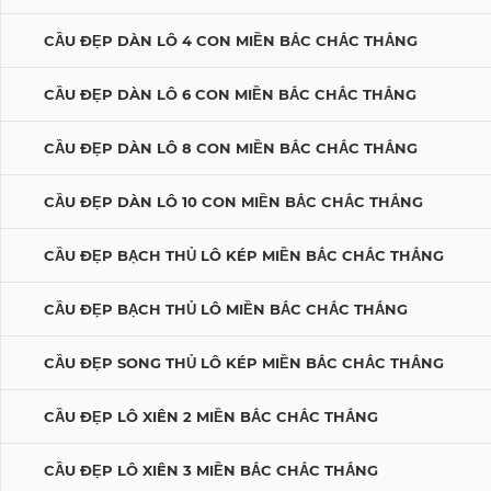
CẦU ĐẸP DÀN LÔ 4 CON MIỀN BẮC CHẮC THẮNG
CẦU ĐẸP DÀN LÔ 6 CON MIỀN BẮC CHẮC THẮNG
CẦU ĐẸP DÀN LÔ 8 CON MIỀN BẮC CHẮC THẮNG
CẦU ĐẸP DÀN LÔ 10 CON MIỀN BẮC CHẮC THẮNG
CẦU ĐẸP BẠCH THỦ LÔ KÉP MIỀN BẮC CHẮC THẮNG
CẦU ĐẸP BẠCH THỦ LÔ MIỀN BẮC CHẮC THẮNG
CẦU ĐẸP SONG THỦ LÔ KÉP MIỀN BẮC CHẮC THẮNG
CẦU ĐẸP LÔ XIÊN 2 MIỀN BẮC CHẮC THẮNG
CẦU ĐẸP LÔ XIÊN 3 MIỀN BẮC CHẮC THẮNG