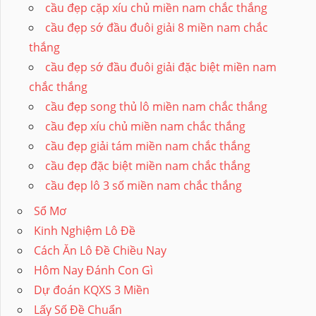
cầu đẹp cặp xíu chủ miền nam chắc thắng
cầu đẹp sớ đầu đuôi giải 8 miền nam chắc
thắng
cầu đẹp sớ đầu đuôi giải đặc biệt miền nam
chắc thắng
cầu đẹp song thủ lô miền nam chắc thắng
cầu đẹp xíu chủ miền nam chắc thắng
cầu đẹp giải tám miền nam chắc thắng
cầu đẹp đặc biệt miền nam chắc thắng
cầu đẹp lô 3 số miền nam chắc thắng
Sổ Mơ
Kinh Nghiệm Lô Đề
Cách Ăn Lô Đề Chiều Nay
Hôm Nay Đánh Con Gì
Dự đoán KQXS 3 Miền
Lấy Số Đề Chuẩn