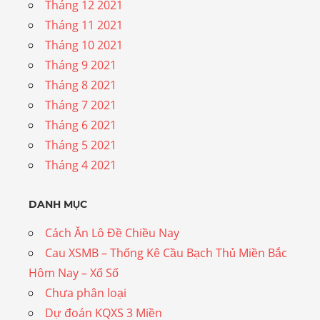
Tháng 12 2021
Tháng 11 2021
Tháng 10 2021
Tháng 9 2021
Tháng 8 2021
Tháng 7 2021
Tháng 6 2021
Tháng 5 2021
Tháng 4 2021
DANH MỤC
Cách Ăn Lô Đề Chiều Nay
Cau XSMB – Thống Kê Cầu Bạch Thủ Miền Bắc
Hôm Nay – Xổ Số
Chưa phân loại
Dự đoán KQXS 3 Miền