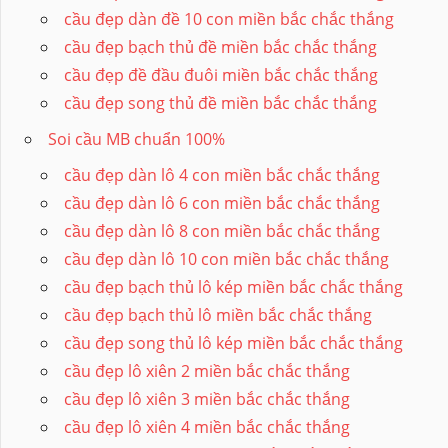
cầu đẹp dàn đề 10 con miền bắc chắc thắng
cầu đẹp bạch thủ đề miền bắc chắc thắng
cầu đẹp đề đầu đuôi miền bắc chắc thắng
cầu đẹp song thủ đề miền bắc chắc thắng
Soi cầu MB chuẩn 100%
cầu đẹp dàn lô 4 con miền bắc chắc thắng
cầu đẹp dàn lô 6 con miền bắc chắc thắng
cầu đẹp dàn lô 8 con miền bắc chắc thắng
cầu đẹp dàn lô 10 con miền bắc chắc thắng
cầu đẹp bạch thủ lô kép miền bắc chắc thắng
cầu đẹp bạch thủ lô miền bắc chắc thắng
cầu đẹp song thủ lô kép miền bắc chắc thắng
cầu đẹp lô xiên 2 miền bắc chắc thắng
cầu đẹp lô xiên 3 miền bắc chắc thắng
cầu đẹp lô xiên 4 miền bắc chắc thắng