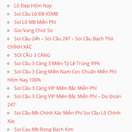
Lô Đẹp Hôm Nay
Soi Cầu Lô Đề XSMB
Soi Lô MB Miễn Phí
Gio Vang Chot So
Soi Cầu 24h – Soi Cầu 247 – Soi Cầu Bạch Thủ
CHÍNH XÁC
SOI CẦU 3 CÀNG
Soi Cầu 3 Càng 3 Miền Tỷ Lệ Trúng 99%
Soi Cầu 3 Càng Miền Nam Cực Chuẩn Miễn Phí
Hôm Nay 100%
Soi Cầu 3 Càng VIP Miền Bắc Miễn Phí
Soi Cầu 3 Càng VIP Miền Bắc Miễn Phí – Dự Đoán
247
Soi Cầu Mb Chính Xác Miễn Phí Soi Cầu Lô Chính
Xác
Soi Cau Mb Rong Bach Kim