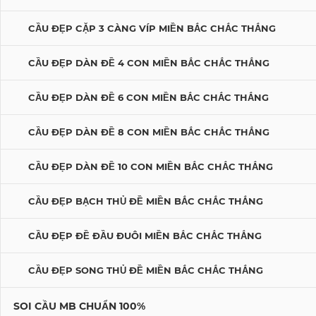
CẦU ĐẸP CẶP 3 CÀNG VÍP MIỀN BẮC CHẮC THẮNG
CẦU ĐẸP DÀN ĐỀ 4 CON MIỀN BẮC CHẮC THẮNG
CẦU ĐẸP DÀN ĐỀ 6 CON MIỀN BẮC CHẮC THẮNG
CẦU ĐẸP DÀN ĐỀ 8 CON MIỀN BẮC CHẮC THẮNG
CẦU ĐẸP DÀN ĐỀ 10 CON MIỀN BẮC CHẮC THẮNG
CẦU ĐẸP BẠCH THỦ ĐỀ MIỀN BẮC CHẮC THẮNG
CẦU ĐẸP ĐỀ ĐẦU ĐUÔI MIỀN BẮC CHẮC THẮNG
CẦU ĐẸP SONG THỦ ĐỀ MIỀN BẮC CHẮC THẮNG
SOI CẦU MB CHUẨN 100%