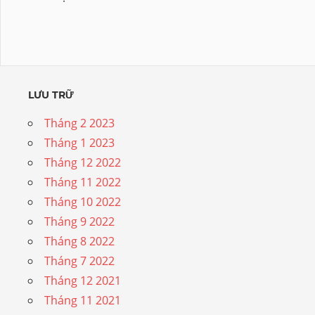
LƯU TRỮ
Tháng 2 2023
Tháng 1 2023
Tháng 12 2022
Tháng 11 2022
Tháng 10 2022
Tháng 9 2022
Tháng 8 2022
Tháng 7 2022
Tháng 12 2021
Tháng 11 2021