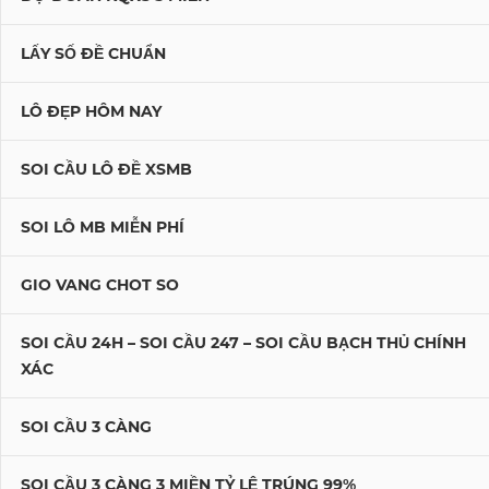
LẤY SỐ ĐỀ CHUẨN
LÔ ĐẸP HÔM NAY
SOI CẦU LÔ ĐỀ XSMB
SOI LÔ MB MIỄN PHÍ
GIO VANG CHOT SO
SOI CẦU 24H – SOI CẦU 247 – SOI CẦU BẠCH THỦ CHÍNH
XÁC
SOI CẦU 3 CÀNG
SOI CẦU 3 CÀNG 3 MIỀN TỶ LỆ TRÚNG 99%