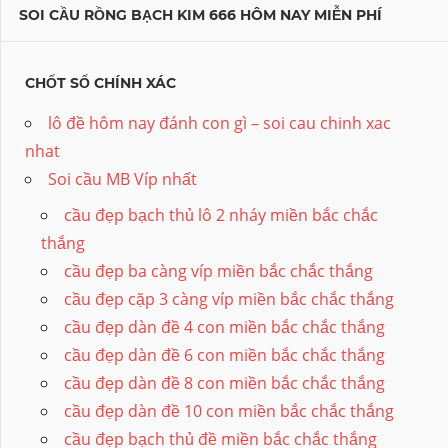
SOI CẦU RỒNG BẠCH KIM 666 HÔM NAY MIỄN PHÍ
CHỐT SỐ CHÍNH XÁC
lô đề hôm nay đánh con gì – soi cau chinh xac
nhat
Soi cầu MB Víp nhất
cầu đẹp bạch thủ lô 2 nháy miền bắc chắc
thắng
cầu đẹp ba càng víp miền bắc chắc thắng
cầu đẹp cặp 3 càng víp miền bắc chắc thắng
cầu đẹp dàn đề 4 con miền bắc chắc thắng
cầu đẹp dàn đề 6 con miền bắc chắc thắng
cầu đẹp dàn đề 8 con miền bắc chắc thắng
cầu đẹp dàn đề 10 con miền bắc chắc thắng
cầu đẹp bạch thủ đề miền bắc chắc thắng