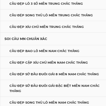
CẦU ĐẸP LÔ 3 SỐ MIỀN TRUNG CHẮC THẮNG
CẦU ĐẸP SONG THỦ LÔ MIỀN TRUNG CHẮC THẮNG
CẦU ĐẸP XÍU CHỦ MIỀN TRUNG CHẮC THẮNG
SOI CẦU MN CHUẨN XÁC
CẦU ĐẸP BAO LÔ MIỀN NAM CHẮC THẮNG
CẦU ĐẸP CẶP XÍU CHỦ MIỀN NAM CHẮC THẮNG
CẦU ĐẸP SỚ ĐẦU ĐUÔI GIẢI 8 MIỀN NAM CHẮC THẮNG
CẦU ĐẸP SỚ ĐẦU ĐUÔI GIẢI ĐẶC BIỆT MIỀN NAM CHẮC
THẮNG
CẦU ĐẸP SONG THỦ LÔ MIỀN NAM CHẮC THẮNG