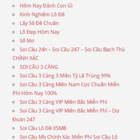
Hôm Nay Đánh Con Gì
Kinh Nghiệm Lô Đề
Lấy Số Đề Chuẩn
Lô Đẹp Hôm Nay
Sổ Mơ
Soi Cầu 24h – Soi Cầu 247 – Soi Cầu Bạch Thủ
CHÍNH XÁC
SOI CẦU 3 CÀNG
Soi Cầu 3 Càng 3 Miền Tỷ Lệ Trúng 99%
Soi Cầu 3 Càng Miền Nam Cực Chuẩn Miễn
Phí Hôm Nay 100%
Soi Cầu 3 Càng VIP Miền Bắc Miễn Phí
Soi Cầu 3 Càng VIP Miền Bắc Miễn Phí – Dự
Đoán 247
Soi Cầu Lô Đề XSMB
Soi Cầu Mb Chính Xác Miễn Phí Soi Cầu Lô