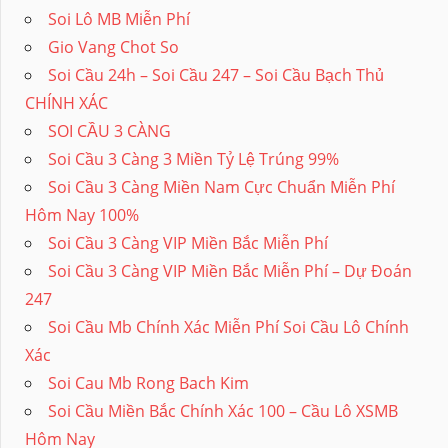
Soi Lô MB Miễn Phí
Gio Vang Chot So
Soi Cầu 24h – Soi Cầu 247 – Soi Cầu Bạch Thủ
CHÍNH XÁC
SOI CẦU 3 CÀNG
Soi Cầu 3 Càng 3 Miền Tỷ Lệ Trúng 99%
Soi Cầu 3 Càng Miền Nam Cực Chuẩn Miễn Phí
Hôm Nay 100%
Soi Cầu 3 Càng VIP Miền Bắc Miễn Phí
Soi Cầu 3 Càng VIP Miền Bắc Miễn Phí – Dự Đoán
247
Soi Cầu Mb Chính Xác Miễn Phí Soi Cầu Lô Chính
Xác
Soi Cau Mb Rong Bach Kim
Soi Cầu Miền Bắc Chính Xác 100 – Cầu Lô XSMB
Hôm Nay