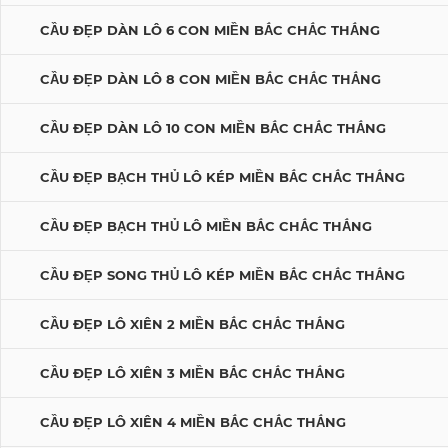
CẦU ĐẸP DÀN LÔ 6 CON MIỀN BẮC CHẮC THẮNG
CẦU ĐẸP DÀN LÔ 8 CON MIỀN BẮC CHẮC THẮNG
CẦU ĐẸP DÀN LÔ 10 CON MIỀN BẮC CHẮC THẮNG
CẦU ĐẸP BẠCH THỦ LÔ KÉP MIỀN BẮC CHẮC THẮNG
CẦU ĐẸP BẠCH THỦ LÔ MIỀN BẮC CHẮC THẮNG
CẦU ĐẸP SONG THỦ LÔ KÉP MIỀN BẮC CHẮC THẮNG
CẦU ĐẸP LÔ XIÊN 2 MIỀN BẮC CHẮC THẮNG
CẦU ĐẸP LÔ XIÊN 3 MIỀN BẮC CHẮC THẮNG
CẦU ĐẸP LÔ XIÊN 4 MIỀN BẮC CHẮC THẮNG