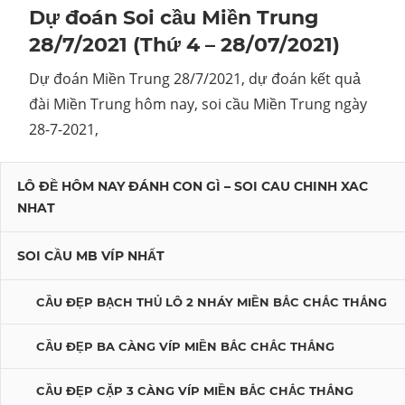
Dự đoán Soi cầu Miền Trung
28/7/2021 (Thứ 4 – 28/07/2021)
Dự đoán Miền Trung 28/7/2021, dự đoán kết quả
đài Miền Trung hôm nay, soi cầu Miền Trung ngày
28-7-2021,
LÔ ĐỀ HÔM NAY ĐÁNH CON GÌ – SOI CAU CHINH XAC
NHAT
SOI CẦU MB VÍP NHẤT
CẦU ĐẸP BẠCH THỦ LÔ 2 NHÁY MIỀN BẮC CHẮC THẮNG
CẦU ĐẸP BA CÀNG VÍP MIỀN BẮC CHẮC THẮNG
CẦU ĐẸP CẶP 3 CÀNG VÍP MIỀN BẮC CHẮC THẮNG