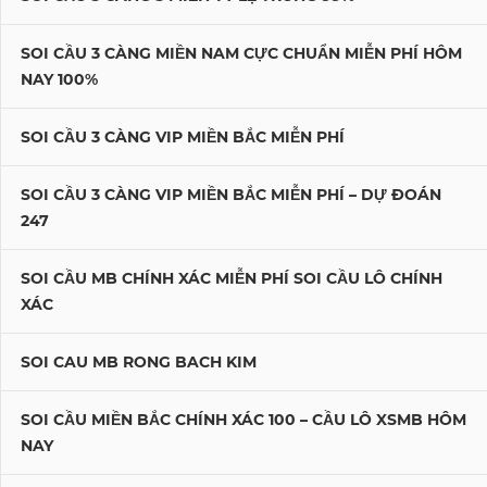
SOI CẦU 3 CÀNG MIỀN NAM CỰC CHUẨN MIỄN PHÍ HÔM
NAY 100%
SOI CẦU 3 CÀNG VIP MIỀN BẮC MIỄN PHÍ
SOI CẦU 3 CÀNG VIP MIỀN BẮC MIỄN PHÍ – DỰ ĐOÁN
247
SOI CẦU MB CHÍNH XÁC MIỄN PHÍ SOI CẦU LÔ CHÍNH
XÁC
SOI CAU MB RONG BACH KIM
SOI CẦU MIỀN BẮC CHÍNH XÁC 100 – CẦU LÔ XSMB HÔM
NAY