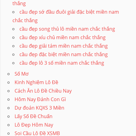
thắng
cầu đẹp sớ đầu đuôi giải đặc biệt miền nam
chắc thắng
cầu đẹp song thủ lô miền nam chắc thắng
cầu đẹp xíu chủ miền nam chắc thắng
cầu đẹp giải tám miền nam chắc thắng
cầu đẹp đặc biệt miền nam chắc thắng
cầu đẹp lô 3 số miền nam chắc thắng
Sổ Mơ
Kinh Nghiệm Lô Đề
Cách Ăn Lô Đề Chiều Nay
Hôm Nay Đánh Con Gì
Dự đoán KQXS 3 Miền
Lấy Số Đề Chuẩn
Lô Đẹp Hôm Nay
Soi Cầu Lô Đề XSMB