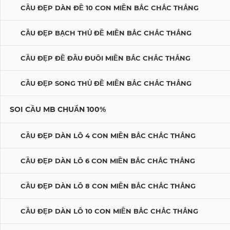
CẦU ĐẸP DÀN ĐỀ 10 CON MIỀN BẮC CHẮC THẮNG
CẦU ĐẸP BẠCH THỦ ĐỀ MIỀN BẮC CHẮC THẮNG
CẦU ĐẸP ĐỀ ĐẦU ĐUÔI MIỀN BẮC CHẮC THẮNG
CẦU ĐẸP SONG THỦ ĐỀ MIỀN BẮC CHẮC THẮNG
SOI CẦU MB CHUẨN 100%
CẦU ĐẸP DÀN LÔ 4 CON MIỀN BẮC CHẮC THẮNG
CẦU ĐẸP DÀN LÔ 6 CON MIỀN BẮC CHẮC THẮNG
CẦU ĐẸP DÀN LÔ 8 CON MIỀN BẮC CHẮC THẮNG
CẦU ĐẸP DÀN LÔ 10 CON MIỀN BẮC CHẮC THẮNG