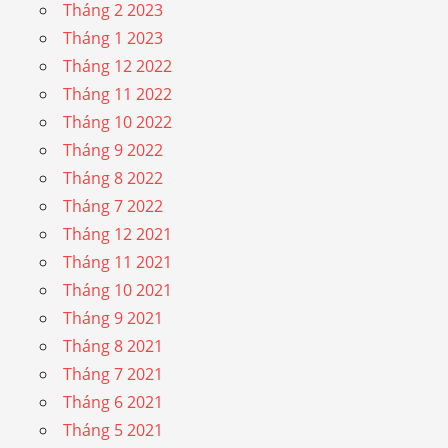
Tháng 2 2023
Tháng 1 2023
Tháng 12 2022
Tháng 11 2022
Tháng 10 2022
Tháng 9 2022
Tháng 8 2022
Tháng 7 2022
Tháng 12 2021
Tháng 11 2021
Tháng 10 2021
Tháng 9 2021
Tháng 8 2021
Tháng 7 2021
Tháng 6 2021
Tháng 5 2021