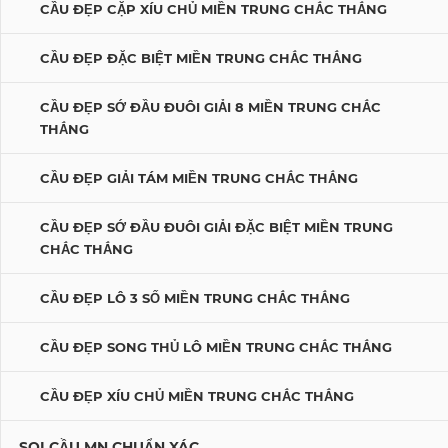
CẦU ĐẸP CẶP XÍU CHỦ MIỀN TRUNG CHẮC THẮNG
CẦU ĐẸP ĐẶC BIỆT MIỀN TRUNG CHẮC THẮNG
CẦU ĐẸP SỚ ĐẦU ĐUÔI GIẢI 8 MIỀN TRUNG CHẮC
THẮNG
CẦU ĐẸP GIẢI TÁM MIỀN TRUNG CHẮC THẮNG
CẦU ĐẸP SỚ ĐẦU ĐUÔI GIẢI ĐẶC BIỆT MIỀN TRUNG
CHẮC THẮNG
CẦU ĐẸP LÔ 3 SỐ MIỀN TRUNG CHẮC THẮNG
CẦU ĐẸP SONG THỦ LÔ MIỀN TRUNG CHẮC THẮNG
CẦU ĐẸP XÍU CHỦ MIỀN TRUNG CHẮC THẮNG
SOI CẦU MN CHUẨN XÁC