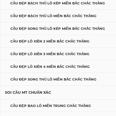
CẦU ĐẸP BẠCH THỦ LÔ KÉP MIỀN BẮC CHẮC THẮNG
CẦU ĐẸP BẠCH THỦ LÔ MIỀN BẮC CHẮC THẮNG
CẦU ĐẸP SONG THỦ LÔ KÉP MIỀN BẮC CHẮC THẮNG
CẦU ĐẸP LÔ XIÊN 2 MIỀN BẮC CHẮC THẮNG
CẦU ĐẸP LÔ XIÊN 3 MIỀN BẮC CHẮC THẮNG
CẦU ĐẸP LÔ XIÊN 4 MIỀN BẮC CHẮC THẮNG
CẦU ĐẸP SONG THỦ LÔ MIỀN BẮC CHẮC THẮNG
SOI CẦU MT CHUẨN XÁC
CẦU ĐẸP BAO LÔ MIỀN TRUNG CHẮC THẮNG