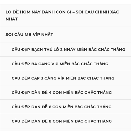
LÔ ĐỀ HÔM NAY ĐÁNH CON GÌ – SOI CAU CHINH XAC
NHAT
SOI CẦU MB VÍP NHẤT
CẦU ĐẸP BẠCH THỦ LÔ 2 NHÁY MIỀN BẮC CHẮC THẮNG
CẦU ĐẸP BA CÀNG VÍP MIỀN BẮC CHẮC THẮNG
CẦU ĐẸP CẶP 3 CÀNG VÍP MIỀN BẮC CHẮC THẮNG
CẦU ĐẸP DÀN ĐỀ 4 CON MIỀN BẮC CHẮC THẮNG
CẦU ĐẸP DÀN ĐỀ 6 CON MIỀN BẮC CHẮC THẮNG
CẦU ĐẸP DÀN ĐỀ 8 CON MIỀN BẮC CHẮC THẮNG