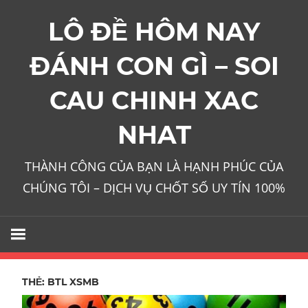
Skip
LÔ ĐỀ HÔM NAY
to
content
ĐÁNH CON GÌ – SOI
CAU CHINH XAC
NHAT
THÀNH CÔNG CỦA BẠN LÀ HẠNH PHÚC CỦA
CHÚNG TÔI – DỊCH VỤ CHỐT SỐ UY TÍN 100%
THẺ:
BTL XSMB