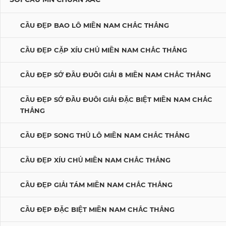
CẦU ĐẸP BAO LÔ MIỀN NAM CHẮC THẮNG
CẦU ĐẸP CẶP XÍU CHỦ MIỀN NAM CHẮC THẮNG
CẦU ĐẸP SỚ ĐẦU ĐUÔI GIẢI 8 MIỀN NAM CHẮC THẮNG
CẦU ĐẸP SỚ ĐẦU ĐUÔI GIẢI ĐẶC BIỆT MIỀN NAM CHẮC
THẮNG
CẦU ĐẸP SONG THỦ LÔ MIỀN NAM CHẮC THẮNG
CẦU ĐẸP XÍU CHỦ MIỀN NAM CHẮC THẮNG
CẦU ĐẸP GIẢI TÁM MIỀN NAM CHẮC THẮNG
CẦU ĐẸP ĐẶC BIỆT MIỀN NAM CHẮC THẮNG