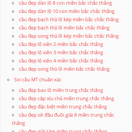
cầu đẹp dàn lô 8 con miền bắc chắc thắng
cầu đẹp dàn lô 10 con miền bắc chắc thắng
cầu đẹp bạch thủ lô kép miền bắc chắc thắng
cầu đẹp bạch thủ lô miền bắc chắc thắng
cầu đẹp song thủ lô kép miền bắc chắc thắng
cầu đẹp lô xiên 2 miền bắc chắc thắng
cầu đẹp lô xiên 3 miền bắc chắc thắng
cầu đẹp lô xiên 4 miền bắc chắc thắng
cầu đẹp song thủ lô miền bắc chắc thắng
Soi cầu MT chuẩn xác
cầu đẹp bao lô miền trung chắc thắng
cầu đẹp cặp xíu chủ miền trung chắc thắng
cầu đẹp đặc biệt miền trung chắc thắng
cầu đẹp sớ đầu đuôi giải 8 miền trung chắc
thắng
cầu đẹp giải tám miền trung chắc thắng