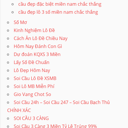
cầu đẹp đặc biệt miền nam chắc thắng
cầu đẹp lô 3 số miền nam chắc thắng
Sổ Mơ
Kinh Nghiệm Lô Đề
Cách Ăn Lô Đề Chiều Nay
Hôm Nay Đánh Con Gì
Dự đoán KQXS 3 Miền
Lấy Số Đề Chuẩn
Lô Đẹp Hôm Nay
Soi Cầu Lô Đề XSMB
Soi Lô MB Miễn Phí
Gio Vang Chot So
Soi Cầu 24h – Soi Cầu 247 – Soi Cầu Bạch Thủ
CHÍNH XÁC
SOI CẦU 3 CÀNG
Soi Cầu 3 Càng 3 Miền Tỷ Lệ Trúng 99%