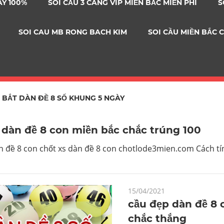
AY 100%
SOI CẦU 3 CÀNG VIP MIỀN BẮC MIỄN PHÍ
S
SOI CAU MB RONG BACH KIM
SOI CẦU MIỀN BẮC 
 BẮT DÀN ĐỀ 8 SỐ KHUNG 5 NGÀY
 dàn đề 8 con miền bắc chắc trúng 100
n đề 8 con chốt xs dàn đề 8 con chotlode3mien.com Cách tí
15/04/2021
cầu đẹp dàn đề 8 
chắc thắng