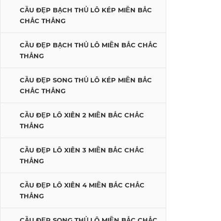
CẦU ĐẸP BẠCH THỦ LÔ KÉP MIỀN BẮC
CHẮC THẮNG
CẦU ĐẸP BẠCH THỦ LÔ MIỀN BẮC CHẮC
THẮNG
CẦU ĐẸP SONG THỦ LÔ KÉP MIỀN BẮC
CHẮC THẮNG
CẦU ĐẸP LÔ XIÊN 2 MIỀN BẮC CHẮC
THẮNG
CẦU ĐẸP LÔ XIÊN 3 MIỀN BẮC CHẮC
THẮNG
CẦU ĐẸP LÔ XIÊN 4 MIỀN BẮC CHẮC
THẮNG
CẦU ĐẸP SONG THỦ LÔ MIỀN BẮC CHẮC