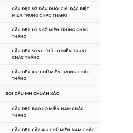
CẦU ĐẸP SỚ ĐẦU ĐUÔI GIẢI ĐẶC BIỆT
MIỀN TRUNG CHẮC THẮNG
CẦU ĐẸP LÔ 3 SỐ MIỀN TRUNG CHẮC
THẮNG
CẦU ĐẸP SONG THỦ LÔ MIỀN TRUNG
CHẮC THẮNG
CẦU ĐẸP XÍU CHỦ MIỀN TRUNG CHẮC
THẮNG
SOI CẦU MN CHUẨN XÁC
CẦU ĐẸP BAO LÔ MIỀN NAM CHẮC
THẮNG
CẦU ĐẸP CẶP XÍU CHỦ MIỀN NAM CHẮC