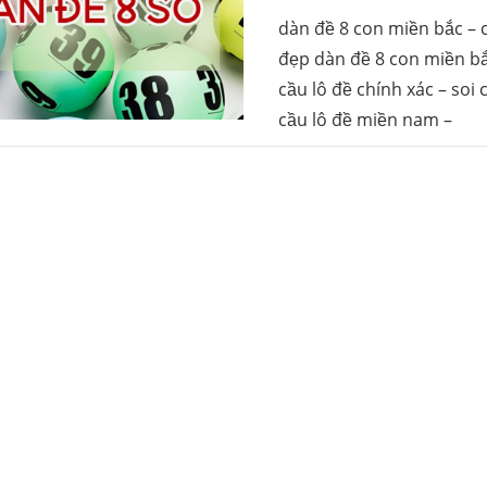
dàn đề 8 con miền bắc – 
đẹp dàn đề 8 con miền bắ
cầu lô đề chính xác – soi 
cầu lô đề miền nam –