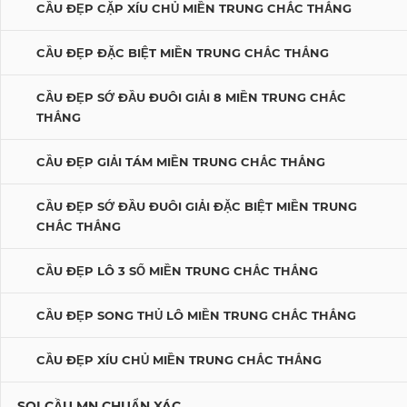
CẦU ĐẸP CẶP XÍU CHỦ MIỀN TRUNG CHẮC THẮNG
CẦU ĐẸP ĐẶC BIỆT MIỀN TRUNG CHẮC THẮNG
CẦU ĐẸP SỚ ĐẦU ĐUÔI GIẢI 8 MIỀN TRUNG CHẮC
THẮNG
CẦU ĐẸP GIẢI TÁM MIỀN TRUNG CHẮC THẮNG
CẦU ĐẸP SỚ ĐẦU ĐUÔI GIẢI ĐẶC BIỆT MIỀN TRUNG
CHẮC THẮNG
CẦU ĐẸP LÔ 3 SỐ MIỀN TRUNG CHẮC THẮNG
CẦU ĐẸP SONG THỦ LÔ MIỀN TRUNG CHẮC THẮNG
CẦU ĐẸP XÍU CHỦ MIỀN TRUNG CHẮC THẮNG
SOI CẦU MN CHUẨN XÁC