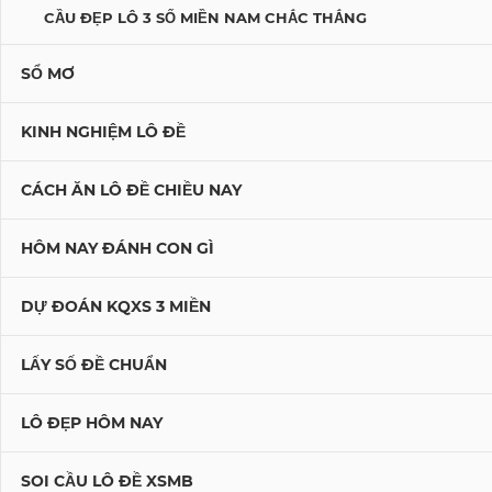
CẦU ĐẸP LÔ 3 SỐ MIỀN NAM CHẮC THẮNG
SỔ MƠ
KINH NGHIỆM LÔ ĐỀ
CÁCH ĂN LÔ ĐỀ CHIỀU NAY
HÔM NAY ĐÁNH CON GÌ
DỰ ĐOÁN KQXS 3 MIỀN
LẤY SỐ ĐỀ CHUẨN
LÔ ĐẸP HÔM NAY
SOI CẦU LÔ ĐỀ XSMB