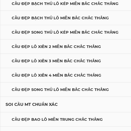
CẦU ĐẸP BẠCH THỦ LÔ KÉP MIỀN BẮC CHẮC THẮNG
CẦU ĐẸP BẠCH THỦ LÔ MIỀN BẮC CHẮC THẮNG
CẦU ĐẸP SONG THỦ LÔ KÉP MIỀN BẮC CHẮC THẮNG
CẦU ĐẸP LÔ XIÊN 2 MIỀN BẮC CHẮC THẮNG
CẦU ĐẸP LÔ XIÊN 3 MIỀN BẮC CHẮC THẮNG
CẦU ĐẸP LÔ XIÊN 4 MIỀN BẮC CHẮC THẮNG
CẦU ĐẸP SONG THỦ LÔ MIỀN BẮC CHẮC THẮNG
SOI CẦU MT CHUẨN XÁC
CẦU ĐẸP BAO LÔ MIỀN TRUNG CHẮC THẮNG