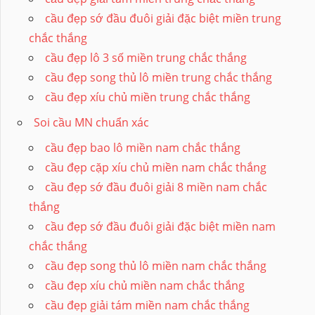
cầu đẹp sớ đầu đuôi giải đặc biệt miền trung
chắc thắng
cầu đẹp lô 3 số miền trung chắc thắng
cầu đẹp song thủ lô miền trung chắc thắng
cầu đẹp xíu chủ miền trung chắc thắng
Soi cầu MN chuẩn xác
cầu đẹp bao lô miền nam chắc thắng
cầu đẹp cặp xíu chủ miền nam chắc thắng
cầu đẹp sớ đầu đuôi giải 8 miền nam chắc
thắng
cầu đẹp sớ đầu đuôi giải đặc biệt miền nam
chắc thắng
cầu đẹp song thủ lô miền nam chắc thắng
cầu đẹp xíu chủ miền nam chắc thắng
cầu đẹp giải tám miền nam chắc thắng