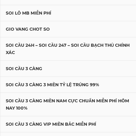
SOI LÔ MB MIỄN PHÍ
GIO VANG CHOT SO
SOI CẦU 24H – SOI CẦU 247 – SOI CẦU BẠCH THỦ CHÍNH
XÁC
SOI CẦU 3 CÀNG
SOI CẦU 3 CÀNG 3 MIỀN TỶ LỆ TRÚNG 99%
SOI CẦU 3 CÀNG MIỀN NAM CỰC CHUẨN MIỄN PHÍ HÔM
NAY 100%
SOI CẦU 3 CÀNG VIP MIỀN BẮC MIỄN PHÍ