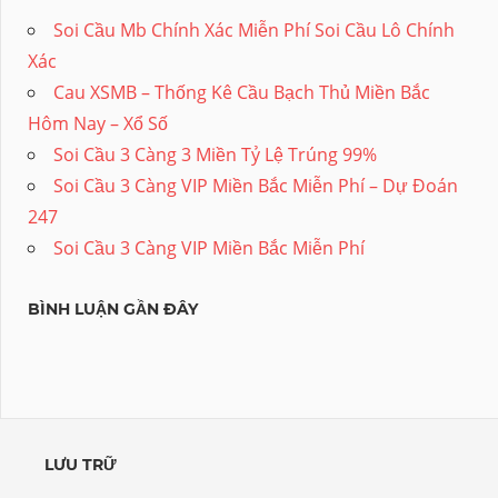
Soi Cầu Mb Chính Xác Miễn Phí Soi Cầu Lô Chính
Xác
Cau XSMB – Thống Kê Cầu Bạch Thủ Miền Bắc
Hôm Nay – Xổ Số
Soi Cầu 3 Càng 3 Miền Tỷ Lệ Trúng 99%
Soi Cầu 3 Càng VIP Miền Bắc Miễn Phí – Dự Đoán
247
Soi Cầu 3 Càng VIP Miền Bắc Miễn Phí
BÌNH LUẬN GẦN ĐÂY
LƯU TRỮ