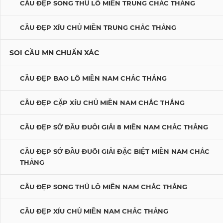
CẦU ĐẸP SONG THỦ LÔ MIỀN TRUNG CHẮC THẮNG
CẦU ĐẸP XÍU CHỦ MIỀN TRUNG CHẮC THẮNG
SOI CẦU MN CHUẨN XÁC
CẦU ĐẸP BAO LÔ MIỀN NAM CHẮC THẮNG
CẦU ĐẸP CẶP XÍU CHỦ MIỀN NAM CHẮC THẮNG
CẦU ĐẸP SỚ ĐẦU ĐUÔI GIẢI 8 MIỀN NAM CHẮC THẮNG
CẦU ĐẸP SỚ ĐẦU ĐUÔI GIẢI ĐẶC BIỆT MIỀN NAM CHẮC
THẮNG
CẦU ĐẸP SONG THỦ LÔ MIỀN NAM CHẮC THẮNG
CẦU ĐẸP XÍU CHỦ MIỀN NAM CHẮC THẮNG