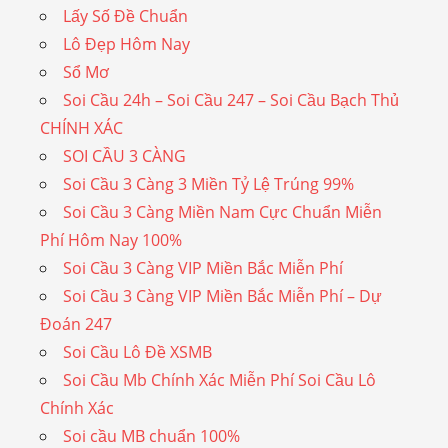
Lấy Số Đề Chuẩn
Lô Đẹp Hôm Nay
Sổ Mơ
Soi Cầu 24h – Soi Cầu 247 – Soi Cầu Bạch Thủ
CHÍNH XÁC
SOI CẦU 3 CÀNG
Soi Cầu 3 Càng 3 Miền Tỷ Lệ Trúng 99%
Soi Cầu 3 Càng Miền Nam Cực Chuẩn Miễn
Phí Hôm Nay 100%
Soi Cầu 3 Càng VIP Miền Bắc Miễn Phí
Soi Cầu 3 Càng VIP Miền Bắc Miễn Phí – Dự
Đoán 247
Soi Cầu Lô Đề XSMB
Soi Cầu Mb Chính Xác Miễn Phí Soi Cầu Lô
Chính Xác
Soi cầu MB chuẩn 100%