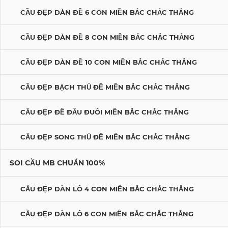
CẦU ĐẸP DÀN ĐỀ 6 CON MIỀN BẮC CHẮC THẮNG
CẦU ĐẸP DÀN ĐỀ 8 CON MIỀN BẮC CHẮC THẮNG
CẦU ĐẸP DÀN ĐỀ 10 CON MIỀN BẮC CHẮC THẮNG
CẦU ĐẸP BẠCH THỦ ĐỀ MIỀN BẮC CHẮC THẮNG
CẦU ĐẸP ĐỀ ĐẦU ĐUÔI MIỀN BẮC CHẮC THẮNG
CẦU ĐẸP SONG THỦ ĐỀ MIỀN BẮC CHẮC THẮNG
SOI CẦU MB CHUẨN 100%
CẦU ĐẸP DÀN LÔ 4 CON MIỀN BẮC CHẮC THẮNG
CẦU ĐẸP DÀN LÔ 6 CON MIỀN BẮC CHẮC THẮNG