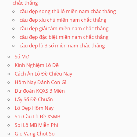
chắc thắng
cầu đẹp song thủ lô miền nam chắc thắng
cầu đẹp xíu chủ miền nam chắc thắng
cầu đẹp giải tám miền nam chắc thắng
cầu đẹp đặc biệt miền nam chắc thắng
cầu đẹp lô 3 số miền nam chắc thắng
Sổ Mơ
Kinh Nghiệm Lô Đề
Cách Ăn Lô Đề Chiều Nay
Hôm Nay Đánh Con Gì
Dự đoán KQXS 3 Miền
Lấy Số Đề Chuẩn
Lô Đẹp Hôm Nay
Soi Cầu Lô Đề XSMB
Soi Lô MB Miễn Phí
Gio Vang Chot So