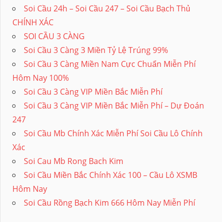
Soi Cầu 24h – Soi Cầu 247 – Soi Cầu Bạch Thủ
CHÍNH XÁC
SOI CẦU 3 CÀNG
Soi Cầu 3 Càng 3 Miền Tỷ Lệ Trúng 99%
Soi Cầu 3 Càng Miền Nam Cực Chuẩn Miễn Phí
Hôm Nay 100%
Soi Cầu 3 Càng VIP Miền Bắc Miễn Phí
Soi Cầu 3 Càng VIP Miền Bắc Miễn Phí – Dự Đoán
247
Soi Cầu Mb Chính Xác Miễn Phí Soi Cầu Lô Chính
Xác
Soi Cau Mb Rong Bach Kim
Soi Cầu Miền Bắc Chính Xác 100 – Cầu Lô XSMB
Hôm Nay
Soi Cầu Rồng Bạch Kim 666 Hôm Nay Miễn Phí