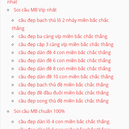
nhat
Soi cầu MB Víp nhất
cầu đẹp bạch thủ lô 2 nháy miền bắc chắc
thắng
cầu đẹp ba càng víp miền bắc chắc thắng
cầu đẹp cặp 3 càng víp miền bắc chắc thắng
cầu đẹp dàn đề 4 con miền bắc chắc thắng
cầu đẹp dàn đề 6 con miền bắc chắc thắng
cầu đẹp dàn đề 8 con miền bắc chắc thắng
cầu đẹp dàn đề 10 con miền bắc chắc thắng
cầu đẹp bạch thủ đề miền bắc chắc thắng
cầu đẹp đề đầu đuôi miền bắc chắc thắng
cầu đẹp song thủ đề miền bắc chắc thắng
Soi cầu MB chuẩn 100%
cầu đẹp dàn lô 4 con miền bắc chắc thắng