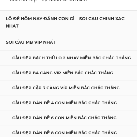
LÔ ĐỀ HÔM NAY ĐÁNH CON GÌ – SOI CAU CHINH XAC
NHAT
SOI CẦU MB VÍP NHẤT
CẦU ĐẸP BẠCH THỦ LÔ 2 NHÁY MIỀN BẮC CHẮC THẮNG
CẦU ĐẸP BA CÀNG VÍP MIỀN BẮC CHẮC THẮNG
CẦU ĐẸP CẶP 3 CÀNG VÍP MIỀN BẮC CHẮC THẮNG
CẦU ĐẸP DÀN ĐỀ 4 CON MIỀN BẮC CHẮC THẮNG
CẦU ĐẸP DÀN ĐỀ 6 CON MIỀN BẮC CHẮC THẮNG
CẦU ĐẸP DÀN ĐỀ 8 CON MIỀN BẮC CHẮC THẮNG