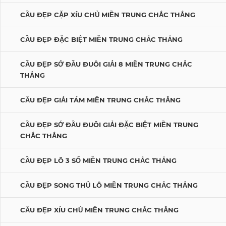
CẦU ĐẸP CẶP XÍU CHỦ MIỀN TRUNG CHẮC THẮNG
CẦU ĐẸP ĐẶC BIỆT MIỀN TRUNG CHẮC THẮNG
CẦU ĐẸP SỚ ĐẦU ĐUÔI GIẢI 8 MIỀN TRUNG CHẮC
THẮNG
CẦU ĐẸP GIẢI TÁM MIỀN TRUNG CHẮC THẮNG
CẦU ĐẸP SỚ ĐẦU ĐUÔI GIẢI ĐẶC BIỆT MIỀN TRUNG
CHẮC THẮNG
CẦU ĐẸP LÔ 3 SỐ MIỀN TRUNG CHẮC THẮNG
CẦU ĐẸP SONG THỦ LÔ MIỀN TRUNG CHẮC THẮNG
CẦU ĐẸP XÍU CHỦ MIỀN TRUNG CHẮC THẮNG