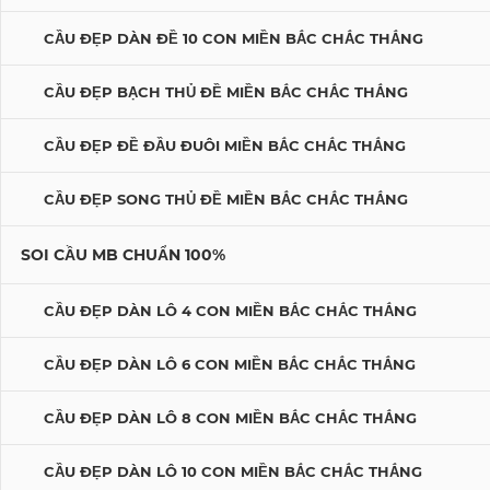
CẦU ĐẸP DÀN ĐỀ 10 CON MIỀN BẮC CHẮC THẮNG
CẦU ĐẸP BẠCH THỦ ĐỀ MIỀN BẮC CHẮC THẮNG
CẦU ĐẸP ĐỀ ĐẦU ĐUÔI MIỀN BẮC CHẮC THẮNG
CẦU ĐẸP SONG THỦ ĐỀ MIỀN BẮC CHẮC THẮNG
SOI CẦU MB CHUẨN 100%
CẦU ĐẸP DÀN LÔ 4 CON MIỀN BẮC CHẮC THẮNG
CẦU ĐẸP DÀN LÔ 6 CON MIỀN BẮC CHẮC THẮNG
CẦU ĐẸP DÀN LÔ 8 CON MIỀN BẮC CHẮC THẮNG
CẦU ĐẸP DÀN LÔ 10 CON MIỀN BẮC CHẮC THẮNG