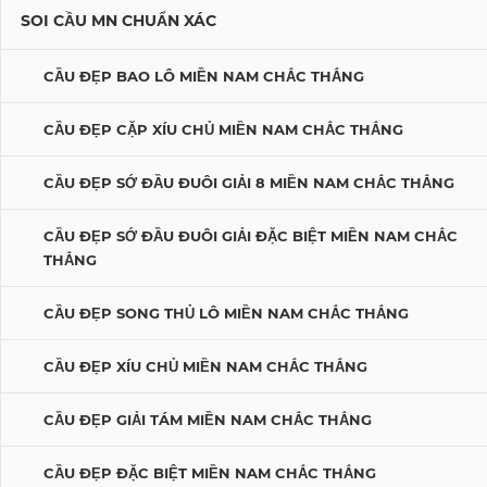
SOI CẦU MN CHUẨN XÁC
CẦU ĐẸP BAO LÔ MIỀN NAM CHẮC THẮNG
CẦU ĐẸP CẶP XÍU CHỦ MIỀN NAM CHẮC THẮNG
CẦU ĐẸP SỚ ĐẦU ĐUÔI GIẢI 8 MIỀN NAM CHẮC THẮNG
CẦU ĐẸP SỚ ĐẦU ĐUÔI GIẢI ĐẶC BIỆT MIỀN NAM CHẮC
THẮNG
CẦU ĐẸP SONG THỦ LÔ MIỀN NAM CHẮC THẮNG
CẦU ĐẸP XÍU CHỦ MIỀN NAM CHẮC THẮNG
CẦU ĐẸP GIẢI TÁM MIỀN NAM CHẮC THẮNG
CẦU ĐẸP ĐẶC BIỆT MIỀN NAM CHẮC THẮNG