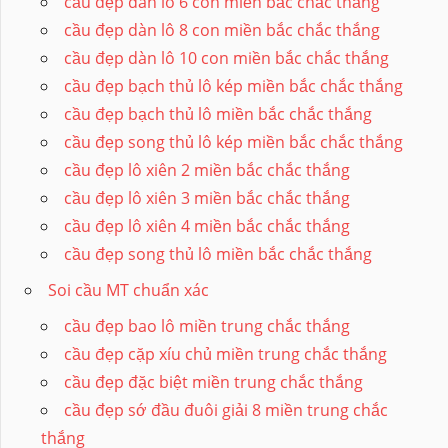
cầu đẹp dàn lô 6 con miền bắc chắc thắng
cầu đẹp dàn lô 8 con miền bắc chắc thắng
cầu đẹp dàn lô 10 con miền bắc chắc thắng
cầu đẹp bạch thủ lô kép miền bắc chắc thắng
cầu đẹp bạch thủ lô miền bắc chắc thắng
cầu đẹp song thủ lô kép miền bắc chắc thắng
cầu đẹp lô xiên 2 miền bắc chắc thắng
cầu đẹp lô xiên 3 miền bắc chắc thắng
cầu đẹp lô xiên 4 miền bắc chắc thắng
cầu đẹp song thủ lô miền bắc chắc thắng
Soi cầu MT chuẩn xác
cầu đẹp bao lô miền trung chắc thắng
cầu đẹp cặp xíu chủ miền trung chắc thắng
cầu đẹp đặc biệt miền trung chắc thắng
cầu đẹp sớ đầu đuôi giải 8 miền trung chắc
thắng