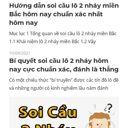
Hướng dẫn soi cầu lô 2 nháy miền
Bắc hôm nay chuẩn xác nhất
hôm nay
Mục lục 1 Tổng quan về soi cầu lô 2 nháy miền Bắc
1.1 Khái niệm lô 2 nháy miền Bắc 1.2 Vậy
10/09/2021
Bí quyết soi cầu lô 2 nháy hôm
nay cực chuẩn xác, đánh là thắng
Có một chiêu thức “bí truyền” được các tín đồ lô đề
và những người có kinh nghiệm lâu năm đánh