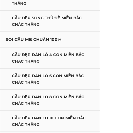
THẮNG
CẦU ĐẸP SONG THỦ ĐỀ MIỀN BẮC
CHẮC THẮNG
SOI CẦU MB CHUẨN 100%
CẦU ĐẸP DÀN LÔ 4 CON MIỀN BẮC
CHẮC THẮNG
CẦU ĐẸP DÀN LÔ 6 CON MIỀN BẮC
CHẮC THẮNG
CẦU ĐẸP DÀN LÔ 8 CON MIỀN BẮC
CHẮC THẮNG
CẦU ĐẸP DÀN LÔ 10 CON MIỀN BẮC
CHẮC THẮNG