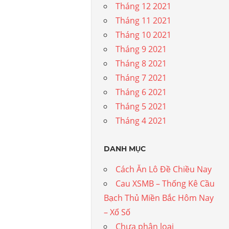
Tháng 12 2021
Tháng 11 2021
Tháng 10 2021
Tháng 9 2021
Tháng 8 2021
Tháng 7 2021
Tháng 6 2021
Tháng 5 2021
Tháng 4 2021
DANH MỤC
Cách Ăn Lô Đề Chiều Nay
Cau XSMB – Thống Kê Cầu
Bạch Thủ Miền Bắc Hôm Nay
– Xổ Số
Chưa phân loại