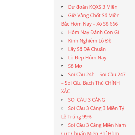
Dự đoán KQXS 3 Miền
Giờ Vàng Chốt Số Miền
Bắc Hôm Nay – Xổ Số 666
Hôm Nay Đánh Con Gì
Kinh Nghiệm Lô Đề
Lấy Số Đề Chuẩn
Lô Đẹp Hôm Nay
Sổ Mơ
Soi Cầu 24h – Soi Cầu 247
– Soi Cầu Bạch Thủ CHÍNH
XÁC
SOI CẦU 3 CÀNG
Soi Cầu 3 Càng 3 Miền Tỷ
Lệ Trúng 99%
Soi Cầu 3 Càng Miền Nam
Cực Chuẩn Miễn Phí Hôm