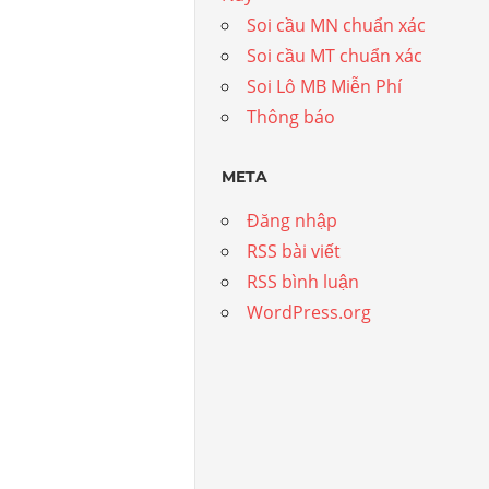
Soi cầu MN chuẩn xác
Soi cầu MT chuẩn xác
Soi Lô MB Miễn Phí
Thông báo
META
Đăng nhập
RSS bài viết
RSS bình luận
WordPress.org