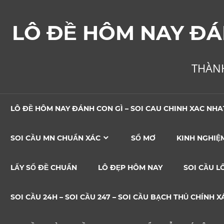
Skip
to
LÔ ĐỀ HÔM NAY ĐÁN
content
THÀNH
LÔ ĐỀ HÔM NAY ĐÁNH CON GÌ – SOI CAU CHINH XAC NHA
SOI CẦU MN CHUẨN XÁC
SỔ MƠ
KINH NGHIỆ
LẤY SỐ ĐỀ CHUẨN
LÔ ĐẸP HÔM NAY
SOI CẦU L
SOI CẦU 24H – SOI CẦU 247 – SOI CẦU BẠCH THỦ CHÍNH X