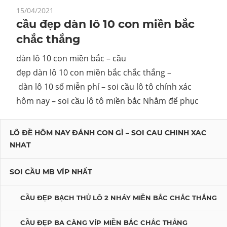
15/04/2021
cầu đẹp dàn lô 10 con miền bắc
chắc thắng
dàn lô 10 con miền bắc – cầu
đẹp dàn lô 10 con miền bắc chắc thắng –
dàn lô 10 số miễn phí – soi cầu lô tô chính xác
hôm nay – soi cầu lô tô miền bắc Nhằm để phục
LÔ ĐỀ HÔM NAY ĐÁNH CON GÌ – SOI CAU CHINH XAC
NHAT
SOI CẦU MB VÍP NHẤT
CẦU ĐẸP BẠCH THỦ LÔ 2 NHÁY MIỀN BẮC CHẮC THẮNG
CẦU ĐẸP BA CÀNG VÍP MIỀN BẮC CHẮC THẮNG