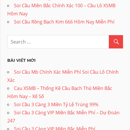
Soi Cầu Miền Bắc Chính Xác 100 – Cầu Lô XSMB
Hôm Nay
Soi Cầu Rồng Bạch Kim 666 Hôm Nay Miễn Phí
BÀI VIẾT MỚI
Soi Cầu Mb Chính Xác Miễn Phí Soi Cầu Lô Chính
Xác
Cau XSMB – Thống Kê Cầu Bạch Thủ Miền Bắc
Hôm Nay – Xổ Số
Soi Cầu 3 Càng 3 Miền Tỷ Lệ Trúng 99%
Soi Cầu 3 Càng VIP Miền Bắc Miễn Phí – Dự Đoán
247
Soi Cầu 3 Càng VIP Miền Bắc Miễn Phí