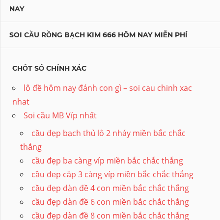
NAY
SOI CẦU RỒNG BẠCH KIM 666 HÔM NAY MIỄN PHÍ
CHỐT SỐ CHÍNH XÁC
lô đề hôm nay đánh con gì – soi cau chinh xac
nhat
Soi cầu MB Víp nhất
cầu đẹp bạch thủ lô 2 nháy miền bắc chắc
thắng
cầu đẹp ba càng víp miền bắc chắc thắng
cầu đẹp cặp 3 càng víp miền bắc chắc thắng
cầu đẹp dàn đề 4 con miền bắc chắc thắng
cầu đẹp dàn đề 6 con miền bắc chắc thắng
cầu đẹp dàn đề 8 con miền bắc chắc thắng