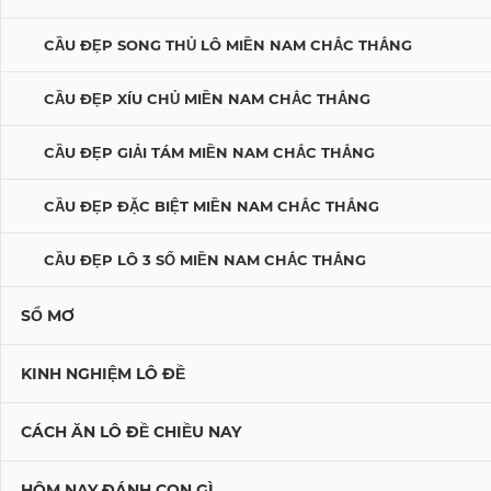
CẦU ĐẸP SONG THỦ LÔ MIỀN NAM CHẮC THẮNG
CẦU ĐẸP XÍU CHỦ MIỀN NAM CHẮC THẮNG
CẦU ĐẸP GIẢI TÁM MIỀN NAM CHẮC THẮNG
CẦU ĐẸP ĐẶC BIỆT MIỀN NAM CHẮC THẮNG
CẦU ĐẸP LÔ 3 SỐ MIỀN NAM CHẮC THẮNG
SỔ MƠ
KINH NGHIỆM LÔ ĐỀ
CÁCH ĂN LÔ ĐỀ CHIỀU NAY
HÔM NAY ĐÁNH CON GÌ