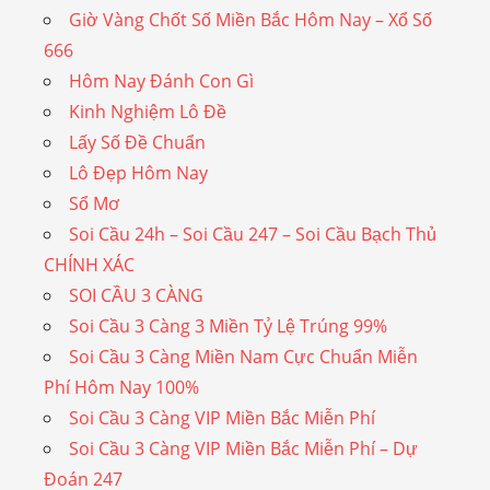
Giờ Vàng Chốt Số Miền Bắc Hôm Nay – Xổ Số
666
Hôm Nay Đánh Con Gì
Kinh Nghiệm Lô Đề
Lấy Số Đề Chuẩn
Lô Đẹp Hôm Nay
Sổ Mơ
Soi Cầu 24h – Soi Cầu 247 – Soi Cầu Bạch Thủ
CHÍNH XÁC
SOI CẦU 3 CÀNG
Soi Cầu 3 Càng 3 Miền Tỷ Lệ Trúng 99%
Soi Cầu 3 Càng Miền Nam Cực Chuẩn Miễn
Phí Hôm Nay 100%
Soi Cầu 3 Càng VIP Miền Bắc Miễn Phí
Soi Cầu 3 Càng VIP Miền Bắc Miễn Phí – Dự
Đoán 247