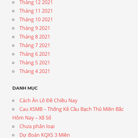
Tháng 12 2021
Tháng 11 2021
Tháng 10 2021
Tháng 9 2021
Tháng 8 2021
Tháng 7 2021
Tháng 6 2021
Tháng 5 2021
Tháng 4 2021
DANH MỤC
Cách Ăn Lô Đề Chiều Nay
Cau XSMB – Thống Kê Cầu Bạch Thủ Miền Bắc
Hôm Nay – Xổ Số
Chưa phân loại
Dự đoán KQXS 3 Miền