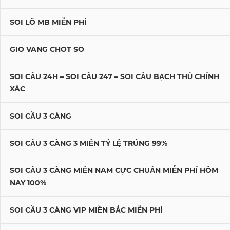
SOI LÔ MB MIỄN PHÍ
GIO VANG CHOT SO
SOI CẦU 24H – SOI CẦU 247 – SOI CẦU BẠCH THỦ CHÍNH
XÁC
SOI CẦU 3 CÀNG
SOI CẦU 3 CÀNG 3 MIỀN TỶ LỆ TRÚNG 99%
SOI CẦU 3 CÀNG MIỀN NAM CỰC CHUẨN MIỄN PHÍ HÔM
NAY 100%
SOI CẦU 3 CÀNG VIP MIỀN BẮC MIỄN PHÍ