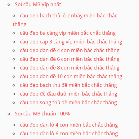
Soi cầu MB Víp nhất
cầu đẹp bạch thủ lô 2 nháy miền bắc chắc
thắng
cầu đẹp ba càng víp miền bắc chắc thắng
cầu đẹp cặp 3 càng víp miền bắc chắc thắng
cầu đẹp dàn đề 4 con miền bắc chắc thắng
cầu đẹp dàn đề 6 con miền bắc chắc thắng
cầu đẹp dàn đề 8 con miền bắc chắc thắng
cầu đẹp dàn đề 10 con miền bắc chắc thắng
cầu đẹp bạch thủ đề miền bắc chắc thắng
cầu đẹp đề đầu đuôi miền bắc chắc thắng
cầu đẹp song thủ đề miền bắc chắc thắng
Soi cầu MB chuẩn 100%
cầu đẹp dàn lô 4 con miền bắc chắc thắng
cầu đẹp dàn lô 6 con miền bắc chắc thắng