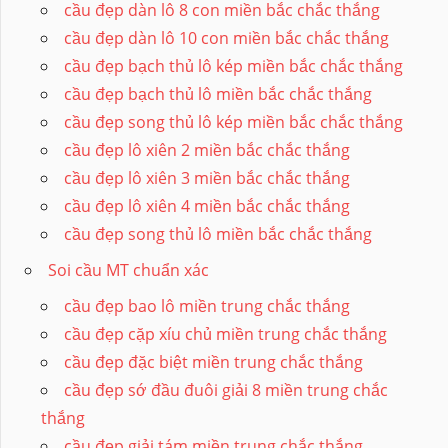
cầu đẹp dàn lô 8 con miền bắc chắc thắng
cầu đẹp dàn lô 10 con miền bắc chắc thắng
cầu đẹp bạch thủ lô kép miền bắc chắc thắng
cầu đẹp bạch thủ lô miền bắc chắc thắng
cầu đẹp song thủ lô kép miền bắc chắc thắng
cầu đẹp lô xiên 2 miền bắc chắc thắng
cầu đẹp lô xiên 3 miền bắc chắc thắng
cầu đẹp lô xiên 4 miền bắc chắc thắng
cầu đẹp song thủ lô miền bắc chắc thắng
Soi cầu MT chuẩn xác
cầu đẹp bao lô miền trung chắc thắng
cầu đẹp cặp xíu chủ miền trung chắc thắng
cầu đẹp đặc biệt miền trung chắc thắng
cầu đẹp sớ đầu đuôi giải 8 miền trung chắc
thắng
cầu đẹp giải tám miền trung chắc thắng