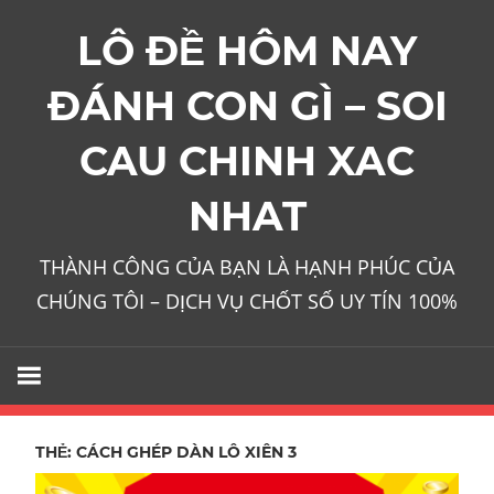
Skip
LÔ ĐỀ HÔM NAY
to
content
ĐÁNH CON GÌ – SOI
CAU CHINH XAC
NHAT
THÀNH CÔNG CỦA BẠN LÀ HẠNH PHÚC CỦA
CHÚNG TÔI – DỊCH VỤ CHỐT SỐ UY TÍN 100%
THẺ:
CÁCH GHÉP DÀN LÔ XIÊN 3