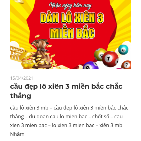
15/04/2021
cầu đẹp lô xiên 3 miền bắc chắc
thắng
cầu lô xiên 3 mb – cầu đẹp lô xiên 3 miền bắc chắc
thắng – du doan cau lo mien bac – chốt số – cau
xien 3 mien bac – lo xien 3 mien bac – xiên 3 mb
Nhằm