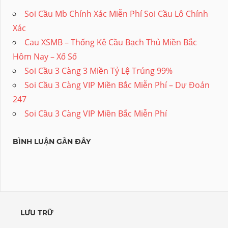
Soi Cầu Mb Chính Xác Miễn Phí Soi Cầu Lô Chính
Xác
Cau XSMB – Thống Kê Cầu Bạch Thủ Miền Bắc
Hôm Nay – Xổ Số
Soi Cầu 3 Càng 3 Miền Tỷ Lệ Trúng 99%
Soi Cầu 3 Càng VIP Miền Bắc Miễn Phí – Dự Đoán
247
Soi Cầu 3 Càng VIP Miền Bắc Miễn Phí
BÌNH LUẬN GẦN ĐÂY
LƯU TRỮ