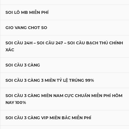
SOI LÔ MB MIỄN PHÍ
GIO VANG CHOT SO
SOI CẦU 24H – SOI CẦU 247 – SOI CẦU BẠCH THỦ CHÍNH
XÁC
SOI CẦU 3 CÀNG
SOI CẦU 3 CÀNG 3 MIỀN TỶ LỆ TRÚNG 99%
SOI CẦU 3 CÀNG MIỀN NAM CỰC CHUẨN MIỄN PHÍ HÔM
NAY 100%
SOI CẦU 3 CÀNG VIP MIỀN BẮC MIỄN PHÍ