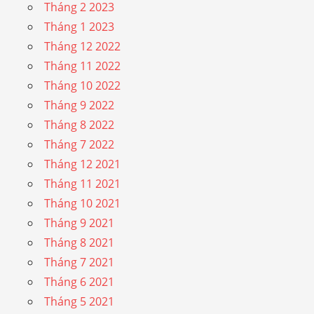
Tháng 2 2023
Tháng 1 2023
Tháng 12 2022
Tháng 11 2022
Tháng 10 2022
Tháng 9 2022
Tháng 8 2022
Tháng 7 2022
Tháng 12 2021
Tháng 11 2021
Tháng 10 2021
Tháng 9 2021
Tháng 8 2021
Tháng 7 2021
Tháng 6 2021
Tháng 5 2021