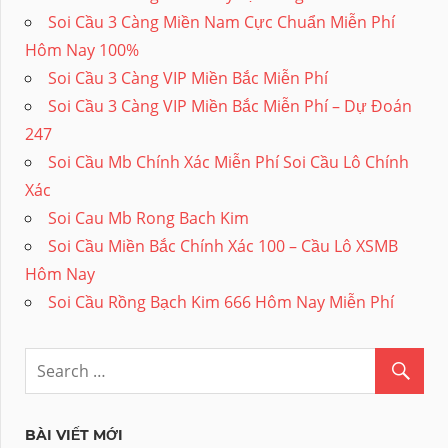
Soi Cầu 3 Càng Miền Nam Cực Chuẩn Miễn Phí
Hôm Nay 100%
Soi Cầu 3 Càng VIP Miền Bắc Miễn Phí
Soi Cầu 3 Càng VIP Miền Bắc Miễn Phí – Dự Đoán
247
Soi Cầu Mb Chính Xác Miễn Phí Soi Cầu Lô Chính
Xác
Soi Cau Mb Rong Bach Kim
Soi Cầu Miền Bắc Chính Xác 100 – Cầu Lô XSMB
Hôm Nay
Soi Cầu Rồng Bạch Kim 666 Hôm Nay Miễn Phí
BÀI VIẾT MỚI