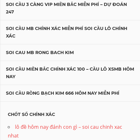
SOI CẦU 3 CÀNG VIP MIỀN BẮC MIỄN PHÍ – DỰ ĐOÁN
247
SOI CẦU MB CHÍNH XÁC MIỄN PHÍ SOI CẦU LÔ CHÍNH
XÁC
SOI CAU MB RONG BACH KIM
SOI CẦU MIỀN BẮC CHÍNH XÁC 100 – CẦU LÔ XSMB HÔM
NAY
SOI CẦU RỒNG BẠCH KIM 666 HÔM NAY MIỄN PHÍ
CHỐT SỐ CHÍNH XÁC
lô đề hôm nay đánh con gì – soi cau chinh xac
nhat