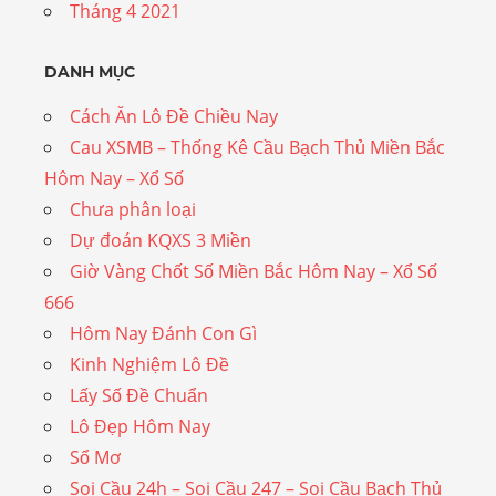
Tháng 4 2021
DANH MỤC
Cách Ăn Lô Đề Chiều Nay
Cau XSMB – Thống Kê Cầu Bạch Thủ Miền Bắc
Hôm Nay – Xổ Số
Chưa phân loại
Dự đoán KQXS 3 Miền
Giờ Vàng Chốt Số Miền Bắc Hôm Nay – Xổ Số
666
Hôm Nay Đánh Con Gì
Kinh Nghiệm Lô Đề
Lấy Số Đề Chuẩn
Lô Đẹp Hôm Nay
Sổ Mơ
Soi Cầu 24h – Soi Cầu 247 – Soi Cầu Bạch Thủ