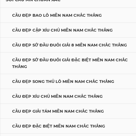
CẦU ĐẸP BAO LÔ MIỀN NAM CHẮC THẮNG
CẦU ĐẸP CẶP XÍU CHỦ MIỀN NAM CHẮC THẮNG
CẦU ĐẸP SỚ ĐẦU ĐUÔI GIẢI 8 MIỀN NAM CHẮC THẮNG
CẦU ĐẸP SỚ ĐẦU ĐUÔI GIẢI ĐẶC BIỆT MIỀN NAM CHẮC
THẮNG
CẦU ĐẸP SONG THỦ LÔ MIỀN NAM CHẮC THẮNG
CẦU ĐẸP XÍU CHỦ MIỀN NAM CHẮC THẮNG
CẦU ĐẸP GIẢI TÁM MIỀN NAM CHẮC THẮNG
CẦU ĐẸP ĐẶC BIỆT MIỀN NAM CHẮC THẮNG