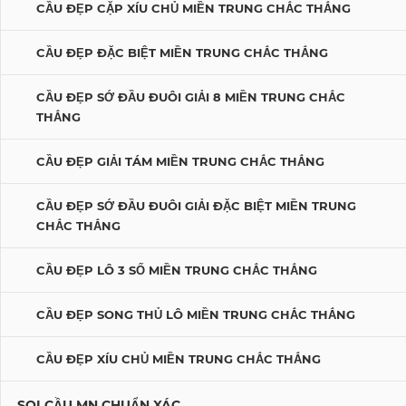
CẦU ĐẸP CẶP XÍU CHỦ MIỀN TRUNG CHẮC THẮNG
CẦU ĐẸP ĐẶC BIỆT MIỀN TRUNG CHẮC THẮNG
CẦU ĐẸP SỚ ĐẦU ĐUÔI GIẢI 8 MIỀN TRUNG CHẮC
THẮNG
CẦU ĐẸP GIẢI TÁM MIỀN TRUNG CHẮC THẮNG
CẦU ĐẸP SỚ ĐẦU ĐUÔI GIẢI ĐẶC BIỆT MIỀN TRUNG
CHẮC THẮNG
CẦU ĐẸP LÔ 3 SỐ MIỀN TRUNG CHẮC THẮNG
CẦU ĐẸP SONG THỦ LÔ MIỀN TRUNG CHẮC THẮNG
CẦU ĐẸP XÍU CHỦ MIỀN TRUNG CHẮC THẮNG
SOI CẦU MN CHUẨN XÁC