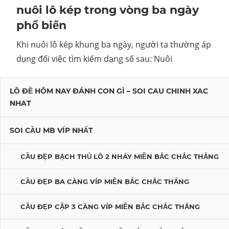
nuôi lô kép trong vòng ba ngày
phổ biến
Khi nuôi lô kép khung ba ngày, người ta thường áp
dụng đối việc tìm kiếm dạng số sau: Nuôi
LÔ ĐỀ HÔM NAY ĐÁNH CON GÌ – SOI CAU CHINH XAC
NHAT
SOI CẦU MB VÍP NHẤT
CẦU ĐẸP BẠCH THỦ LÔ 2 NHÁY MIỀN BẮC CHẮC THẮNG
CẦU ĐẸP BA CÀNG VÍP MIỀN BẮC CHẮC THẮNG
CẦU ĐẸP CẶP 3 CÀNG VÍP MIỀN BẮC CHẮC THẮNG