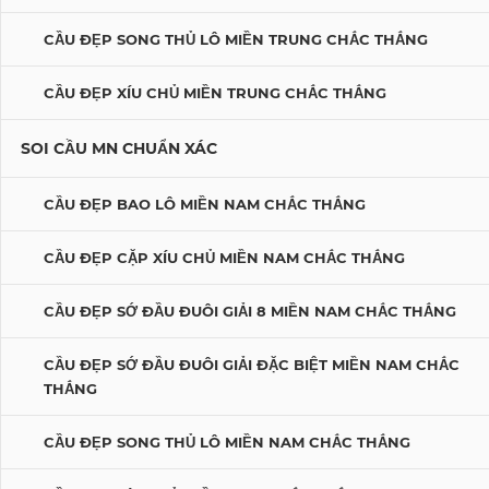
CẦU ĐẸP SONG THỦ LÔ MIỀN TRUNG CHẮC THẮNG
CẦU ĐẸP XÍU CHỦ MIỀN TRUNG CHẮC THẮNG
SOI CẦU MN CHUẨN XÁC
CẦU ĐẸP BAO LÔ MIỀN NAM CHẮC THẮNG
CẦU ĐẸP CẶP XÍU CHỦ MIỀN NAM CHẮC THẮNG
CẦU ĐẸP SỚ ĐẦU ĐUÔI GIẢI 8 MIỀN NAM CHẮC THẮNG
CẦU ĐẸP SỚ ĐẦU ĐUÔI GIẢI ĐẶC BIỆT MIỀN NAM CHẮC
THẮNG
CẦU ĐẸP SONG THỦ LÔ MIỀN NAM CHẮC THẮNG