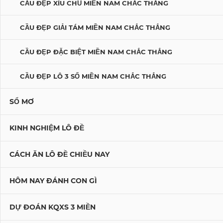
CẦU ĐẸP XÍU CHỦ MIỀN NAM CHẮC THẮNG
CẦU ĐẸP GIẢI TÁM MIỀN NAM CHẮC THẮNG
CẦU ĐẸP ĐẶC BIỆT MIỀN NAM CHẮC THẮNG
CẦU ĐẸP LÔ 3 SỐ MIỀN NAM CHẮC THẮNG
SỔ MƠ
KINH NGHIỆM LÔ ĐỀ
CÁCH ĂN LÔ ĐỀ CHIỀU NAY
HÔM NAY ĐÁNH CON GÌ
DỰ ĐOÁN KQXS 3 MIỀN