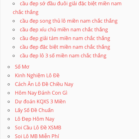
cầu đẹp sớ đầu đuôi giải đặc biệt miền nam
chắc thắng
cầu đẹp song thủ lô miền nam chắc thắng
cầu đẹp xíu chủ miền nam chắc thắng
cầu đẹp giải tám miền nam chắc thắng
cầu đẹp đặc biệt miền nam chắc thắng
cầu đẹp lô 3 số miền nam chắc thắng
Sổ Mơ
Kinh Nghiệm Lô Đề
Cách Ăn Lô Đề Chiều Nay
Hôm Nay Đánh Con Gì
Dự đoán KQXS 3 Miền
Lấy Số Đề Chuẩn
Lô Đẹp Hôm Nay
Soi Cầu Lô Đề XSMB
Soi Lô MB Miễn Phí