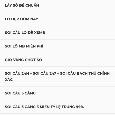
LẤY SỐ ĐỀ CHUẨN
LÔ ĐẸP HÔM NAY
SOI CẦU LÔ ĐỀ XSMB
SOI LÔ MB MIỄN PHÍ
GIO VANG CHOT SO
SOI CẦU 24H – SOI CẦU 247 – SOI CẦU BẠCH THỦ CHÍNH
XÁC
SOI CẦU 3 CÀNG
SOI CẦU 3 CÀNG 3 MIỀN TỶ LỆ TRÚNG 99%