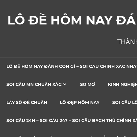
Skip
to
LÔ ĐỀ HÔM NAY ĐÁN
content
THÀNH
LÔ ĐỀ HÔM NAY ĐÁNH CON GÌ – SOI CAU CHINH XAC NHA
SOI CẦU MN CHUẨN XÁC
SỔ MƠ
KINH NGHIỆ
LẤY SỐ ĐỀ CHUẨN
LÔ ĐẸP HÔM NAY
SOI CẦU L
SOI CẦU 24H – SOI CẦU 247 – SOI CẦU BẠCH THỦ CHÍNH X