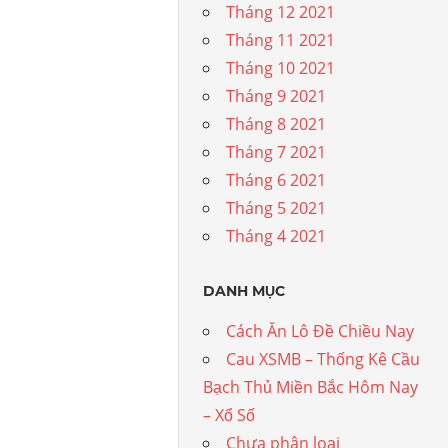
Tháng 12 2021
Tháng 11 2021
Tháng 10 2021
Tháng 9 2021
Tháng 8 2021
Tháng 7 2021
Tháng 6 2021
Tháng 5 2021
Tháng 4 2021
DANH MỤC
Cách Ăn Lô Đề Chiều Nay
Cau XSMB – Thống Kê Cầu
Bạch Thủ Miền Bắc Hôm Nay
– Xổ Số
Chưa phân loại