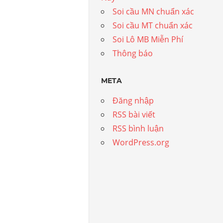
Soi cầu MN chuẩn xác
Soi cầu MT chuẩn xác
Soi Lô MB Miễn Phí
Thông báo
META
Đăng nhập
RSS bài viết
RSS bình luận
WordPress.org