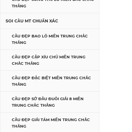
THẮNG
SOI CẦU MT CHUẨN XÁC
CẦU ĐẸP BAO LÔ MIỀN TRUNG CHẮC
THẮNG
CẦU ĐẸP CẶP XÍU CHỦ MIỀN TRUNG
CHẮC THẮNG
CẦU ĐẸP ĐẶC BIỆT MIỀN TRUNG CHẮC
THẮNG
CẦU ĐẸP SỚ ĐẦU ĐUÔI GIẢI 8 MIỀN
TRUNG CHẮC THẮNG
CẦU ĐẸP GIẢI TÁM MIỀN TRUNG CHẮC
THẮNG