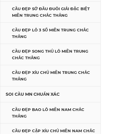
CẦU ĐẸP SỚ ĐẦU ĐUÔI GIẢI ĐẶC BIỆT
MIỀN TRUNG CHẮC THẮNG
CẦU ĐẸP LÔ 3 SỐ MIỀN TRUNG CHẮC
THẮNG
CẦU ĐẸP SONG THỦ LÔ MIỀN TRUNG
CHẮC THẮNG
CẦU ĐẸP XÍU CHỦ MIỀN TRUNG CHẮC
THẮNG
SOI CẦU MN CHUẨN XÁC
CẦU ĐẸP BAO LÔ MIỀN NAM CHẮC
THẮNG
CẦU ĐẸP CẶP XÍU CHỦ MIỀN NAM CHẮC