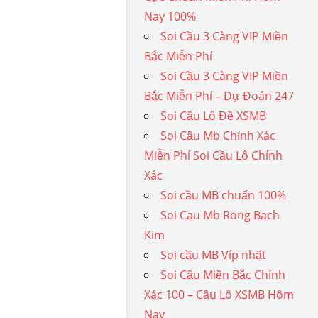
Nay 100%
Soi Cầu 3 Càng VIP Miền
Bắc Miễn Phí
Soi Cầu 3 Càng VIP Miền
Bắc Miễn Phí – Dự Đoán 247
Soi Cầu Lô Đề XSMB
Soi Cầu Mb Chính Xác
Miễn Phí Soi Cầu Lô Chính
Xác
Soi cầu MB chuẩn 100%
Soi Cau Mb Rong Bach
Kim
Soi cầu MB Víp nhất
Soi Cầu Miền Bắc Chính
Xác 100 – Cầu Lô XSMB Hôm
Nay