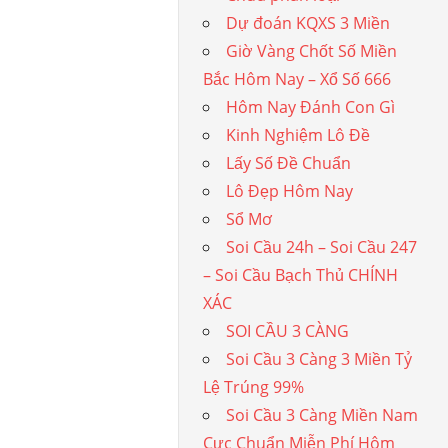
Dự đoán KQXS 3 Miền
Giờ Vàng Chốt Số Miền
Bắc Hôm Nay – Xổ Số 666
Hôm Nay Đánh Con Gì
Kinh Nghiệm Lô Đề
Lấy Số Đề Chuẩn
Lô Đẹp Hôm Nay
Sổ Mơ
Soi Cầu 24h – Soi Cầu 247
– Soi Cầu Bạch Thủ CHÍNH
XÁC
SOI CẦU 3 CÀNG
Soi Cầu 3 Càng 3 Miền Tỷ
Lệ Trúng 99%
Soi Cầu 3 Càng Miền Nam
Cực Chuẩn Miễn Phí Hôm