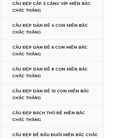
CẦU ĐẸP CẶP 3 CÀNG VÍP MIỀN BẮC
CHẮC THẮNG
CẦU ĐẸP DÀN ĐỀ 4 CON MIỀN BẮC
CHẮC THẮNG
CẦU ĐẸP DÀN ĐỀ 6 CON MIỀN BẮC
CHẮC THẮNG
CẦU ĐẸP DÀN ĐỀ 8 CON MIỀN BẮC
CHẮC THẮNG
CẦU ĐẸP DÀN ĐỀ 10 CON MIỀN BẮC
CHẮC THẮNG
CẦU ĐẸP BẠCH THỦ ĐỀ MIỀN BẮC
CHẮC THẮNG
CẦU ĐẸP ĐỀ ĐẦU ĐUÔI MIỀN BẮC CHẮC