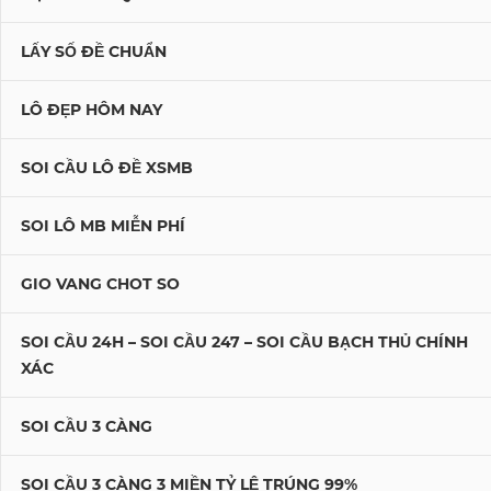
LẤY SỐ ĐỀ CHUẨN
LÔ ĐẸP HÔM NAY
SOI CẦU LÔ ĐỀ XSMB
SOI LÔ MB MIỄN PHÍ
GIO VANG CHOT SO
SOI CẦU 24H – SOI CẦU 247 – SOI CẦU BẠCH THỦ CHÍNH
XÁC
SOI CẦU 3 CÀNG
SOI CẦU 3 CÀNG 3 MIỀN TỶ LỆ TRÚNG 99%