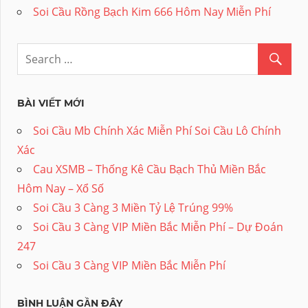
Soi Cầu Rồng Bạch Kim 666 Hôm Nay Miễn Phí
BÀI VIẾT MỚI
Soi Cầu Mb Chính Xác Miễn Phí Soi Cầu Lô Chính
Xác
Cau XSMB – Thống Kê Cầu Bạch Thủ Miền Bắc
Hôm Nay – Xổ Số
Soi Cầu 3 Càng 3 Miền Tỷ Lệ Trúng 99%
Soi Cầu 3 Càng VIP Miền Bắc Miễn Phí – Dự Đoán
247
Soi Cầu 3 Càng VIP Miền Bắc Miễn Phí
BÌNH LUẬN GẦN ĐÂY