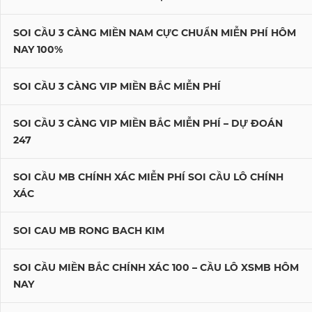
SOI CẦU 3 CÀNG MIỀN NAM CỰC CHUẨN MIỄN PHÍ HÔM
NAY 100%
SOI CẦU 3 CÀNG VIP MIỀN BẮC MIỄN PHÍ
SOI CẦU 3 CÀNG VIP MIỀN BẮC MIỄN PHÍ – DỰ ĐOÁN
247
SOI CẦU MB CHÍNH XÁC MIỄN PHÍ SOI CẦU LÔ CHÍNH
XÁC
SOI CAU MB RONG BACH KIM
SOI CẦU MIỀN BẮC CHÍNH XÁC 100 – CẦU LÔ XSMB HÔM
NAY