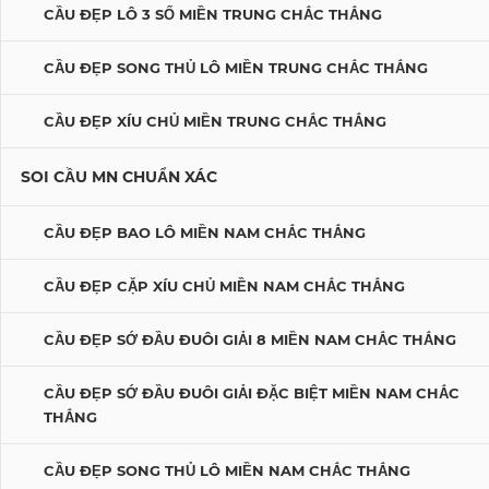
CẦU ĐẸP LÔ 3 SỐ MIỀN TRUNG CHẮC THẮNG
CẦU ĐẸP SONG THỦ LÔ MIỀN TRUNG CHẮC THẮNG
CẦU ĐẸP XÍU CHỦ MIỀN TRUNG CHẮC THẮNG
SOI CẦU MN CHUẨN XÁC
CẦU ĐẸP BAO LÔ MIỀN NAM CHẮC THẮNG
CẦU ĐẸP CẶP XÍU CHỦ MIỀN NAM CHẮC THẮNG
CẦU ĐẸP SỚ ĐẦU ĐUÔI GIẢI 8 MIỀN NAM CHẮC THẮNG
CẦU ĐẸP SỚ ĐẦU ĐUÔI GIẢI ĐẶC BIỆT MIỀN NAM CHẮC
THẮNG
CẦU ĐẸP SONG THỦ LÔ MIỀN NAM CHẮC THẮNG