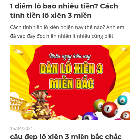
1 điểm lô bao nhiêu tiền? Cách
tính tiền lô xiên 3 miền
Cách tính tiền lô xiên nhiện nay thế nào? Anh em
đã vào đây đọc hiển nhiên ít nhiều cũng biết
15/04/2021
cầu đẹp lô xiên 3 miền bắc chắc