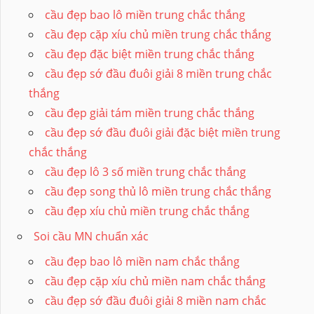
cầu đẹp bao lô miền trung chắc thắng
cầu đẹp cặp xíu chủ miền trung chắc thắng
cầu đẹp đặc biệt miền trung chắc thắng
cầu đẹp sớ đầu đuôi giải 8 miền trung chắc
thắng
cầu đẹp giải tám miền trung chắc thắng
cầu đẹp sớ đầu đuôi giải đặc biệt miền trung
chắc thắng
cầu đẹp lô 3 số miền trung chắc thắng
cầu đẹp song thủ lô miền trung chắc thắng
cầu đẹp xíu chủ miền trung chắc thắng
Soi cầu MN chuẩn xác
cầu đẹp bao lô miền nam chắc thắng
cầu đẹp cặp xíu chủ miền nam chắc thắng
cầu đẹp sớ đầu đuôi giải 8 miền nam chắc