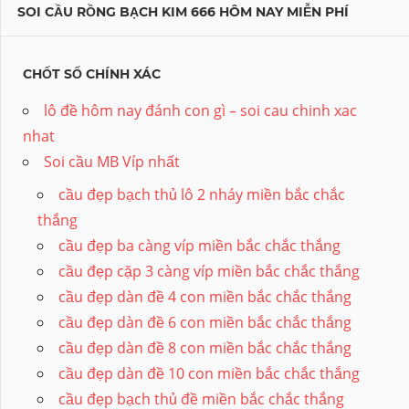
SOI CẦU RỒNG BẠCH KIM 666 HÔM NAY MIỄN PHÍ
CHỐT SỐ CHÍNH XÁC
lô đề hôm nay đánh con gì – soi cau chinh xac
nhat
Soi cầu MB Víp nhất
cầu đẹp bạch thủ lô 2 nháy miền bắc chắc
thắng
cầu đẹp ba càng víp miền bắc chắc thắng
cầu đẹp cặp 3 càng víp miền bắc chắc thắng
cầu đẹp dàn đề 4 con miền bắc chắc thắng
cầu đẹp dàn đề 6 con miền bắc chắc thắng
cầu đẹp dàn đề 8 con miền bắc chắc thắng
cầu đẹp dàn đề 10 con miền bắc chắc thắng
cầu đẹp bạch thủ đề miền bắc chắc thắng