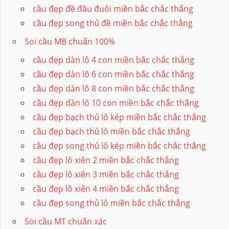
cầu đẹp đề đầu đuôi miền bắc chắc thắng
cầu đẹp song thủ đề miền bắc chắc thắng
Soi cầu MB chuẩn 100%
cầu đẹp dàn lô 4 con miền bắc chắc thắng
cầu đẹp dàn lô 6 con miền bắc chắc thắng
cầu đẹp dàn lô 8 con miền bắc chắc thắng
cầu đẹp dàn lô 10 con miền bắc chắc thắng
cầu đẹp bạch thủ lô kép miền bắc chắc thắng
cầu đẹp bạch thủ lô miền bắc chắc thắng
cầu đẹp song thủ lô kép miền bắc chắc thắng
cầu đẹp lô xiên 2 miền bắc chắc thắng
cầu đẹp lô xiên 3 miền bắc chắc thắng
cầu đẹp lô xiên 4 miền bắc chắc thắng
cầu đẹp song thủ lô miền bắc chắc thắng
Soi cầu MT chuẩn xác