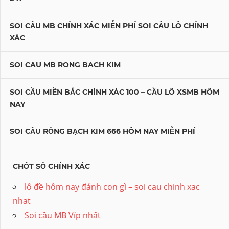
SOI CẦU MB CHÍNH XÁC MIỄN PHÍ SOI CẦU LÔ CHÍNH
XÁC
SOI CAU MB RONG BACH KIM
SOI CẦU MIỀN BẮC CHÍNH XÁC 100 – CẦU LÔ XSMB HÔM
NAY
SOI CẦU RỒNG BẠCH KIM 666 HÔM NAY MIỄN PHÍ
CHỐT SỐ CHÍNH XÁC
lô đề hôm nay đánh con gì – soi cau chinh xac
nhat
Soi cầu MB Víp nhất