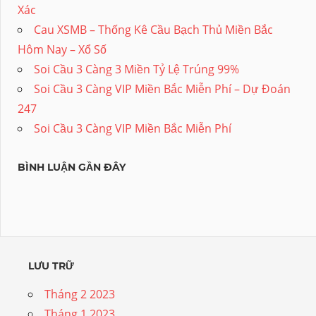
Xác
Cau XSMB – Thống Kê Cầu Bạch Thủ Miền Bắc
Hôm Nay – Xổ Số
Soi Cầu 3 Càng 3 Miền Tỷ Lệ Trúng 99%
Soi Cầu 3 Càng VIP Miền Bắc Miễn Phí – Dự Đoán
247
Soi Cầu 3 Càng VIP Miền Bắc Miễn Phí
BÌNH LUẬN GẦN ĐÂY
LƯU TRỮ
Tháng 2 2023
Tháng 1 2023