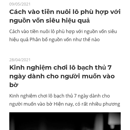
09/05/2021
Cách vào tiền nuôi lô phù hợp với
nguồn vốn siêu hiệu quả
Cách vào tiền nuôi lô phù hợp với nguồn vốn siêu
hiệu quả Phân bổ nguồn vốn như thế nào
28/04/2021
Kinh nghiệm chơi lô bạch thủ 7
ngày dành cho người muốn vào
bờ
Kinh nghiệm chơi lô bạch thủ 7 ngày dành cho
người muốn vào bờ Hiện nay, có rất nhiều phương