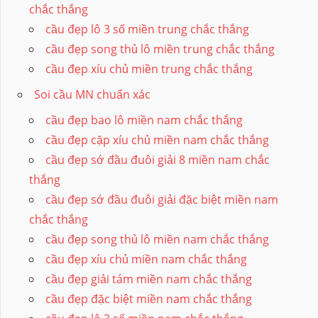
chắc thắng
cầu đẹp lô 3 số miền trung chắc thắng
cầu đẹp song thủ lô miền trung chắc thắng
cầu đẹp xíu chủ miền trung chắc thắng
Soi cầu MN chuẩn xác
cầu đẹp bao lô miền nam chắc thắng
cầu đẹp cặp xíu chủ miền nam chắc thắng
cầu đẹp sớ đầu đuôi giải 8 miền nam chắc
thắng
cầu đẹp sớ đầu đuôi giải đặc biệt miền nam
chắc thắng
cầu đẹp song thủ lô miền nam chắc thắng
cầu đẹp xíu chủ miền nam chắc thắng
cầu đẹp giải tám miền nam chắc thắng
cầu đẹp đặc biệt miền nam chắc thắng