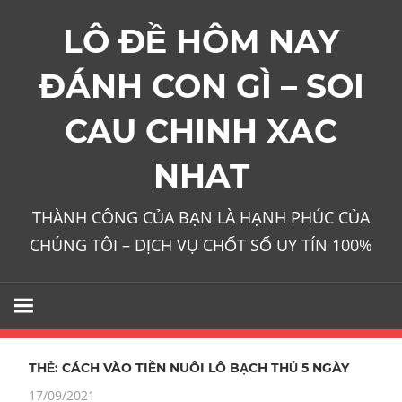
Skip
LÔ ĐỀ HÔM NAY
to
content
ĐÁNH CON GÌ – SOI
CAU CHINH XAC
NHAT
THÀNH CÔNG CỦA BẠN LÀ HẠNH PHÚC CỦA
CHÚNG TÔI – DỊCH VỤ CHỐT SỐ UY TÍN 100%
THẺ:
CÁCH VÀO TIỀN NUÔI LÔ BẠCH THỦ 5 NGÀY
17/09/2021