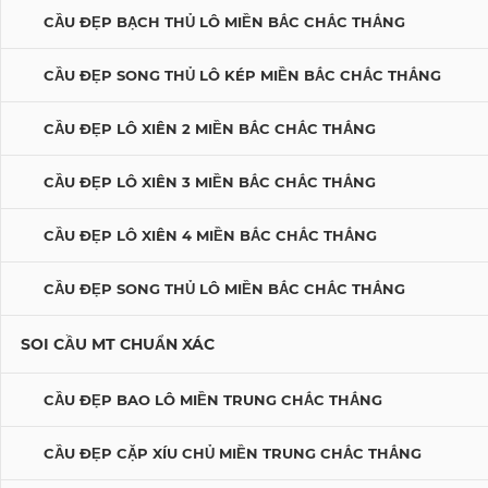
CẦU ĐẸP BẠCH THỦ LÔ MIỀN BẮC CHẮC THẮNG
CẦU ĐẸP SONG THỦ LÔ KÉP MIỀN BẮC CHẮC THẮNG
CẦU ĐẸP LÔ XIÊN 2 MIỀN BẮC CHẮC THẮNG
CẦU ĐẸP LÔ XIÊN 3 MIỀN BẮC CHẮC THẮNG
CẦU ĐẸP LÔ XIÊN 4 MIỀN BẮC CHẮC THẮNG
CẦU ĐẸP SONG THỦ LÔ MIỀN BẮC CHẮC THẮNG
SOI CẦU MT CHUẨN XÁC
CẦU ĐẸP BAO LÔ MIỀN TRUNG CHẮC THẮNG
CẦU ĐẸP CẶP XÍU CHỦ MIỀN TRUNG CHẮC THẮNG