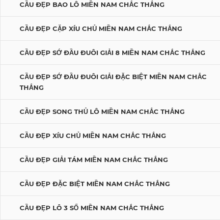
CẦU ĐẸP BAO LÔ MIỀN NAM CHẮC THẮNG
CẦU ĐẸP CẶP XÍU CHỦ MIỀN NAM CHẮC THẮNG
CẦU ĐẸP SỚ ĐẦU ĐUÔI GIẢI 8 MIỀN NAM CHẮC THẮNG
CẦU ĐẸP SỚ ĐẦU ĐUÔI GIẢI ĐẶC BIỆT MIỀN NAM CHẮC
THẮNG
CẦU ĐẸP SONG THỦ LÔ MIỀN NAM CHẮC THẮNG
CẦU ĐẸP XÍU CHỦ MIỀN NAM CHẮC THẮNG
CẦU ĐẸP GIẢI TÁM MIỀN NAM CHẮC THẮNG
CẦU ĐẸP ĐẶC BIỆT MIỀN NAM CHẮC THẮNG
CẦU ĐẸP LÔ 3 SỐ MIỀN NAM CHẮC THẮNG