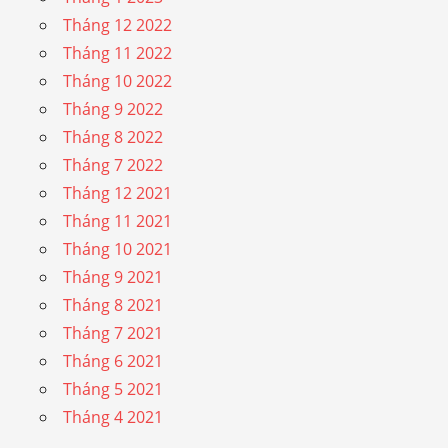
Tháng 12 2022
Tháng 11 2022
Tháng 10 2022
Tháng 9 2022
Tháng 8 2022
Tháng 7 2022
Tháng 12 2021
Tháng 11 2021
Tháng 10 2021
Tháng 9 2021
Tháng 8 2021
Tháng 7 2021
Tháng 6 2021
Tháng 5 2021
Tháng 4 2021