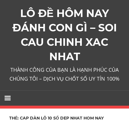
Skip
LÔ ĐỀ HÔM NAY
to
content
ĐÁNH CON GÌ – SOI
CAU CHINH XAC
NHAT
THÀNH CÔNG CỦA BẠN LÀ HẠNH PHÚC CỦA
CHÚNG TÔI – DỊCH VỤ CHỐT SỐ UY TÍN 100%
THẺ:
CAP DÀN LÔ 10 SỐ DEP NHAT HOM NAY