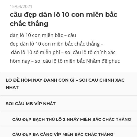
15/04/2021
cầu đẹp dàn lô 10 con miền bắc
chắc thắng
dàn lô 10 con miền bắc – cầu
đẹp dàn lô 10 con miền bắc chắc thắng –
dàn lô 10 số miễn phí – soi cầu lô tô chính xác
hôm nay – soi cầu lô tô miền bắc Nhằm để phục
LÔ ĐỀ HÔM NAY ĐÁNH CON GÌ – SOI CAU CHINH XAC
NHAT
SOI CẦU MB VÍP NHẤT
CẦU ĐẸP BẠCH THỦ LÔ 2 NHÁY MIỀN BẮC CHẮC THẮNG
CẦU ĐẸP BA CÀNG VÍP MIỀN BẮC CHẮC THẮNG