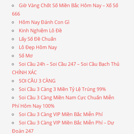
Giờ Vàng Chốt Số Miền Bắc Hôm Nay – Xổ Số
666
Hôm Nay Đánh Con Gì
Kinh Nghiệm Lô Đề
Lấy Số Đề Chuẩn
Lô Đẹp Hôm Nay
Sổ Mơ
Soi Cầu 24h – Soi Cầu 247 – Soi Cầu Bạch Thủ
CHÍNH XÁC
SOI CẦU 3 CÀNG
Soi Cầu 3 Càng 3 Miền Tỷ Lệ Trúng 99%
Soi Cầu 3 Càng Miền Nam Cực Chuẩn Miễn
Phí Hôm Nay 100%
Soi Cầu 3 Càng VIP Miền Bắc Miễn Phí
Soi Cầu 3 Càng VIP Miền Bắc Miễn Phí – Dự
Đoán 247