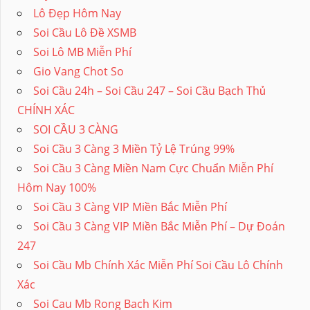
Lô Đẹp Hôm Nay
Soi Cầu Lô Đề XSMB
Soi Lô MB Miễn Phí
Gio Vang Chot So
Soi Cầu 24h – Soi Cầu 247 – Soi Cầu Bạch Thủ
CHÍNH XÁC
SOI CẦU 3 CÀNG
Soi Cầu 3 Càng 3 Miền Tỷ Lệ Trúng 99%
Soi Cầu 3 Càng Miền Nam Cực Chuẩn Miễn Phí
Hôm Nay 100%
Soi Cầu 3 Càng VIP Miền Bắc Miễn Phí
Soi Cầu 3 Càng VIP Miền Bắc Miễn Phí – Dự Đoán
247
Soi Cầu Mb Chính Xác Miễn Phí Soi Cầu Lô Chính
Xác
Soi Cau Mb Rong Bach Kim