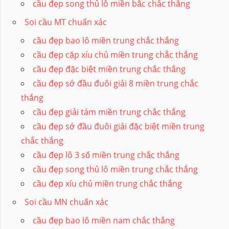
cầu đẹp song thủ lô miền bắc chắc thắng
Soi cầu MT chuẩn xác
cầu đẹp bao lô miền trung chắc thắng
cầu đẹp cặp xíu chủ miền trung chắc thắng
cầu đẹp đặc biệt miền trung chắc thắng
cầu đẹp sớ đầu đuôi giải 8 miền trung chắc
thắng
cầu đẹp giải tám miền trung chắc thắng
cầu đẹp sớ đầu đuôi giải đặc biệt miền trung
chắc thắng
cầu đẹp lô 3 số miền trung chắc thắng
cầu đẹp song thủ lô miền trung chắc thắng
cầu đẹp xíu chủ miền trung chắc thắng
Soi cầu MN chuẩn xác
cầu đẹp bao lô miền nam chắc thắng