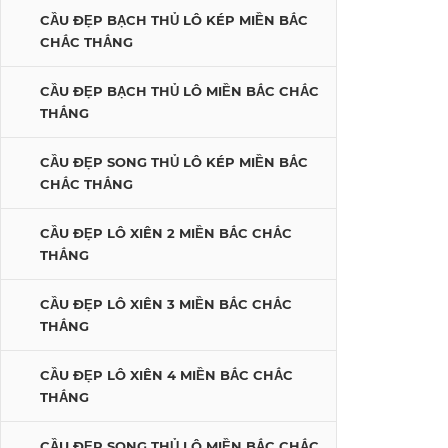
CẦU ĐẸP BẠCH THỦ LÔ KÉP MIỀN BẮC
CHẮC THẮNG
CẦU ĐẸP BẠCH THỦ LÔ MIỀN BẮC CHẮC
THẮNG
CẦU ĐẸP SONG THỦ LÔ KÉP MIỀN BẮC
CHẮC THẮNG
CẦU ĐẸP LÔ XIÊN 2 MIỀN BẮC CHẮC
THẮNG
CẦU ĐẸP LÔ XIÊN 3 MIỀN BẮC CHẮC
THẮNG
CẦU ĐẸP LÔ XIÊN 4 MIỀN BẮC CHẮC
THẮNG
CẦU ĐẸP SONG THỦ LÔ MIỀN BẮC CHẮC