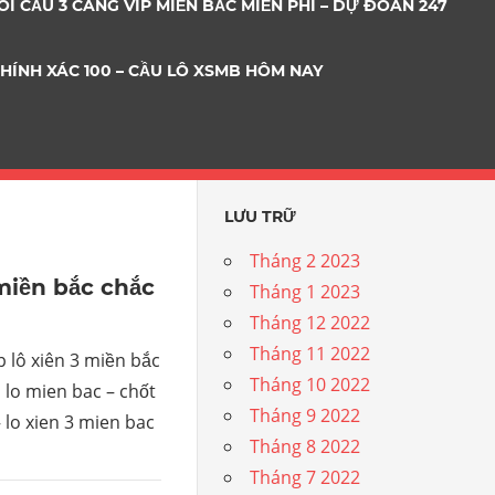
OI CẦU 3 CÀNG VIP MIỀN BẮC MIỄN PHÍ – DỰ ĐOÁN 247
CHÍNH XÁC 100 – CẦU LÔ XSMB HÔM NAY
LƯU TRỮ
Tháng 2 2023
 miền bắc chắc
Tháng 1 2023
Tháng 12 2022
Tháng 11 2022
p lô xiên 3 miền bắc
Tháng 10 2022
 lo mien bac – chốt
Tháng 9 2022
 lo xien 3 mien bac
Tháng 8 2022
Tháng 7 2022