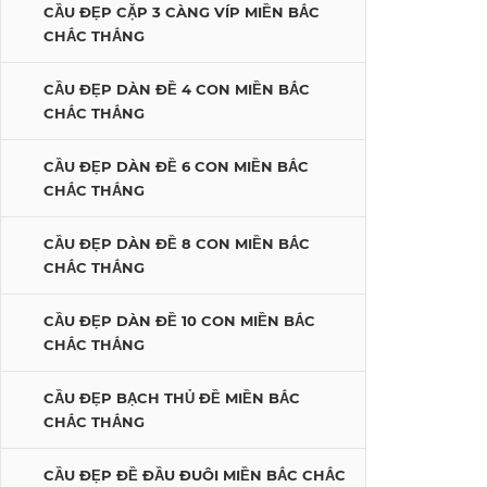
CẦU ĐẸP CẶP 3 CÀNG VÍP MIỀN BẮC
CHẮC THẮNG
CẦU ĐẸP DÀN ĐỀ 4 CON MIỀN BẮC
CHẮC THẮNG
CẦU ĐẸP DÀN ĐỀ 6 CON MIỀN BẮC
CHẮC THẮNG
CẦU ĐẸP DÀN ĐỀ 8 CON MIỀN BẮC
CHẮC THẮNG
CẦU ĐẸP DÀN ĐỀ 10 CON MIỀN BẮC
CHẮC THẮNG
CẦU ĐẸP BẠCH THỦ ĐỀ MIỀN BẮC
CHẮC THẮNG
CẦU ĐẸP ĐỀ ĐẦU ĐUÔI MIỀN BẮC CHẮC