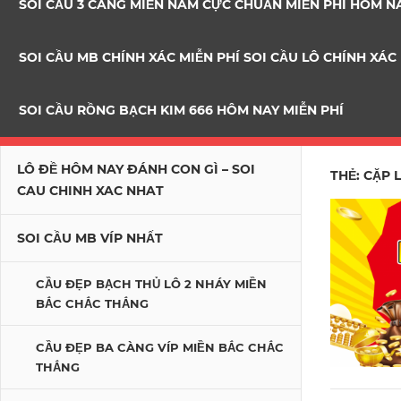
SOI CẦU 3 CÀNG MIỀN NAM CỰC CHUẨN MIỄN PHÍ HÔM N
SOI CẦU MB CHÍNH XÁC MIỄN PHÍ SOI CẦU LÔ CHÍNH XÁC
SOI CẦU RỒNG BẠCH KIM 666 HÔM NAY MIỄN PHÍ
LÔ ĐỀ HÔM NAY ĐÁNH CON GÌ – SOI
THẺ:
CẶP 
CAU CHINH XAC NHAT
SOI CẦU MB VÍP NHẤT
CẦU ĐẸP BẠCH THỦ LÔ 2 NHÁY MIỀN
BẮC CHẮC THẮNG
CẦU ĐẸP BA CÀNG VÍP MIỀN BẮC CHẮC
THẮNG