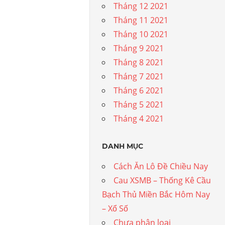
Tháng 12 2021
Tháng 11 2021
Tháng 10 2021
Tháng 9 2021
Tháng 8 2021
Tháng 7 2021
Tháng 6 2021
Tháng 5 2021
Tháng 4 2021
DANH MỤC
Cách Ăn Lô Đề Chiều Nay
Cau XSMB – Thống Kê Cầu
Bạch Thủ Miền Bắc Hôm Nay
– Xổ Số
Chưa phân loại