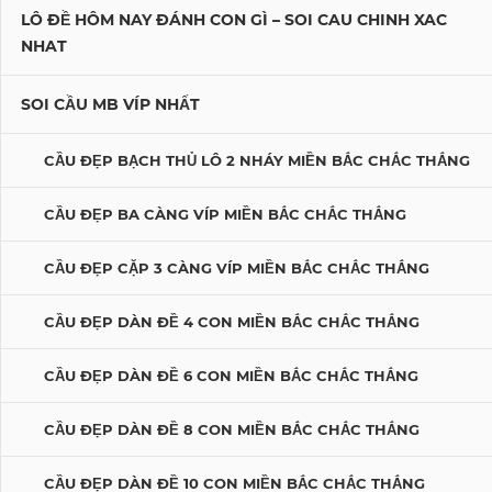
LÔ ĐỀ HÔM NAY ĐÁNH CON GÌ – SOI CAU CHINH XAC
NHAT
SOI CẦU MB VÍP NHẤT
CẦU ĐẸP BẠCH THỦ LÔ 2 NHÁY MIỀN BẮC CHẮC THẮNG
CẦU ĐẸP BA CÀNG VÍP MIỀN BẮC CHẮC THẮNG
CẦU ĐẸP CẶP 3 CÀNG VÍP MIỀN BẮC CHẮC THẮNG
CẦU ĐẸP DÀN ĐỀ 4 CON MIỀN BẮC CHẮC THẮNG
CẦU ĐẸP DÀN ĐỀ 6 CON MIỀN BẮC CHẮC THẮNG
CẦU ĐẸP DÀN ĐỀ 8 CON MIỀN BẮC CHẮC THẮNG
CẦU ĐẸP DÀN ĐỀ 10 CON MIỀN BẮC CHẮC THẮNG