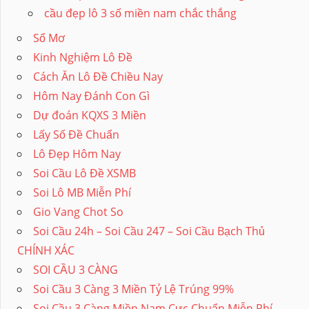
cầu đẹp lô 3 số miền nam chắc thắng
Sổ Mơ
Kinh Nghiệm Lô Đề
Cách Ăn Lô Đề Chiều Nay
Hôm Nay Đánh Con Gì
Dự đoán KQXS 3 Miền
Lấy Số Đề Chuẩn
Lô Đẹp Hôm Nay
Soi Cầu Lô Đề XSMB
Soi Lô MB Miễn Phí
Gio Vang Chot So
Soi Cầu 24h – Soi Cầu 247 – Soi Cầu Bạch Thủ
CHÍNH XÁC
SOI CẦU 3 CÀNG
Soi Cầu 3 Càng 3 Miền Tỷ Lệ Trúng 99%
Soi Cầu 3 Càng Miền Nam Cực Chuẩn Miễn Phí