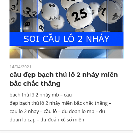
14/04/2021
cầu đẹp bạch thủ lô 2 nháy miền
bắc chắc thắng
bạch thủ lô 2 nháy mb – cầu
đẹp bạch thủ lô 2 nháy miền bắc chắc thắng –
cau lo 2 nhay – cầu lô – du doan lo mb – du
doan lo cap – dự đoán xổ số miền