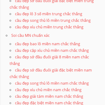
cầu đẹp sớ đầu đuôi giải đặc biệt miền trung
chắc thắng
cầu đẹp lô 3 số miền trung chắc thắng
cầu đẹp song thủ lô miền trung chắc thắng
cầu đẹp xíu chủ miền trung chắc thắng
Soi cầu MN chuẩn xác
cầu đẹp bao lô miền nam chắc thắng
cầu đẹp cặp xíu chủ miền nam chắc thắng
cầu đẹp sớ đầu đuôi giải 8 miền nam chắc
thắng
cầu đẹp sớ đầu đuôi giải đặc biệt miền nam
chắc thắng
cầu đẹp song thủ lô miền nam chắc thắng
cầu đẹp xíu chủ miền nam chắc thắng
cầu đẹp giải tám miền nam chắc thắng
cầu đẹp đặc biệt miền nam chắc thắng