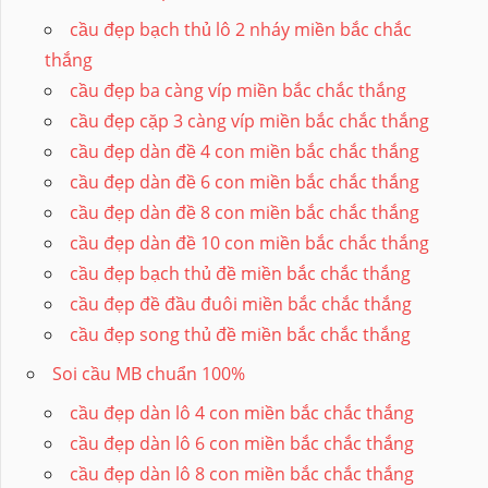
cầu đẹp bạch thủ lô 2 nháy miền bắc chắc
thắng
cầu đẹp ba càng víp miền bắc chắc thắng
cầu đẹp cặp 3 càng víp miền bắc chắc thắng
cầu đẹp dàn đề 4 con miền bắc chắc thắng
cầu đẹp dàn đề 6 con miền bắc chắc thắng
cầu đẹp dàn đề 8 con miền bắc chắc thắng
cầu đẹp dàn đề 10 con miền bắc chắc thắng
cầu đẹp bạch thủ đề miền bắc chắc thắng
cầu đẹp đề đầu đuôi miền bắc chắc thắng
cầu đẹp song thủ đề miền bắc chắc thắng
Soi cầu MB chuẩn 100%
cầu đẹp dàn lô 4 con miền bắc chắc thắng
cầu đẹp dàn lô 6 con miền bắc chắc thắng
cầu đẹp dàn lô 8 con miền bắc chắc thắng